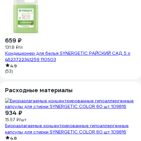
659 ₽
1
131.8 ₽/л
23
Кондиционер для белья SYNERGETIC РАЙСКИЙ САД 5 л
Ко
4623722341259 110503
4.9
(53)
Расходные материалы
934 ₽
15.57 ₽/шт
Биоразлагаемые концентрированные гипоаллергенные
капсулы для стирки SYNERGETIC COLOR 60 шт 109816
4.8