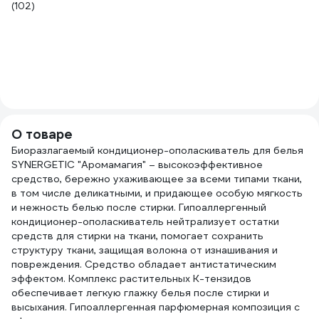
(102)
-
6
87
Ме
4
(1)
О товаре
Биоразлагаемый кондиционер-ополаскиватель для белья
SYNERGETIC "Аромамагия" – высокоэффективное
средство, бережно ухаживающее за всеми типами ткани,
в том числе деликатными, и придающее особую мягкость
и нежность белью после стирки. Гипоаллергенный
кондиционер-ополаскиватель нейтрализует остатки
средств для стирки на ткани, помогает сохранить
структуру ткани, защищая волокна от изнашивания и
повреждения. Средство обладает антистатическим
эффектом. Комплекс растительных К-тензидов
обеспечивает легкую глажку белья после стирки и
высыхания. Гипоаллергенная парфюмерная композиция с