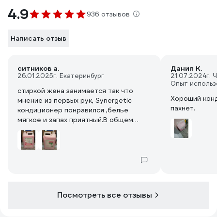
4.9
936 отзывов
Написать отзыв
ситников а.
Данил К.
26.01.2025
г. Екатеринбург
21.07.2024
г. 
Опыт использ
стиркой жена занимается так что
Хороший кон
мнение из первых рук, Synergetic
пахнет.
кондиционер понравился ,белье
мягкое и запах приятный.В общем
довольна , когда закончится будет
брать такой же
Посмотреть все отзывы