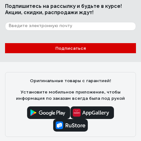
Подпишитесь
на рассылку
и будьте в курсе!
цена
Акции, скидки, распродажи ждут!
2 отзыва
Отзыв о Кондиционер для детского белья
Expel 1750 мл (4) TS0047
Подписаться
Вера
22.07.2024
Огромный объем кондиционера, хватает его конечно
надолго. Лью я по чуть-чуть, вещи после него очень
Оригинальные товары с гарантией!
мягкие, не жесткие. Стирала детскую одежду, у
ребенка не было никаких аллергических реакций,
Установите мобильное приложение, чтобы
очень понравился, обязательно куплю еще и вам
информация по заказам всегда была под рукой
рекомендую 👍🏼