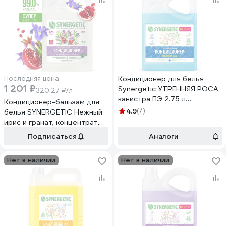
Последняя цена
Кондиционер для белья
1 201 ₽
Synergetic УТРЕННЯЯ РОСА
320.27 ₽/л
канистра ПЭ 2.75 л
Кондиционер-бальзам для
4623722339829 110276
4.9
(7)
белья SYNERGETIC Нежный
ирис и гранат, концентрат,
3.75 л 608025
Подписаться
Аналоги
Нет в наличии
Нет в наличии