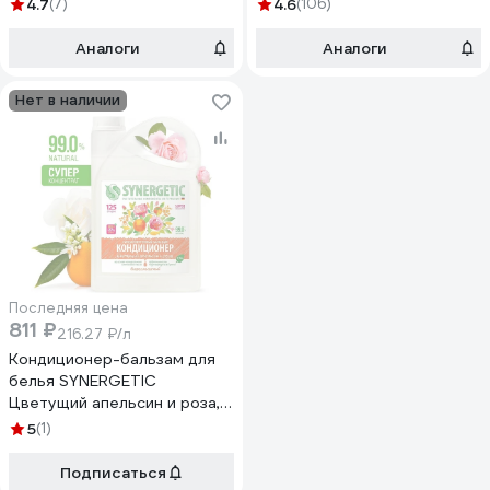
4623722258212 110105/8
2.75 л 4623722339836
4.7
(7)
4.6
(106)
110277
Аналоги
Аналоги
Нет в наличии
Последняя цена
811 ₽
216.27 ₽/л
Кондиционер-бальзам для
белья SYNERGETIC
Цветущий апельсин и роза,
концентрат, 3.75 л 608026
5
(1)
Подписаться