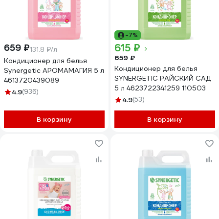
-7%
615 ₽
659 ₽
131.8 ₽/л
659 ₽
Кондиционер для белья
Кондиционер для белья
Synergetic АРОМАМАГИЯ 5 л
SYNERGETIC РАЙСКИЙ САД
4613720439089
5 л 4623722341259 110503
4.9
(936)
4.9
(53)
В корзину
В корзину