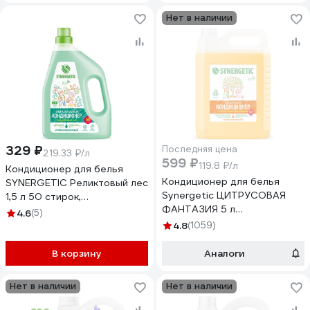
Нет в наличии
329 ₽
Последняя цена
219.33 ₽/л
599 ₽
119.8 ₽/л
Кондиционер для белья
Кондиционер для белья
SYNERGETIC Реликтовый лес
Synergetic ЦИТРУСОВАЯ
1,5 л 50 стирок,
ФАНТАЗИЯ 5 л
гипоаллергенный,
4.6
(5)
4623722341273 110505
биоразлагаемый 110458
4.8
(1059)
В корзину
Аналоги
Нет в наличии
Нет в наличии