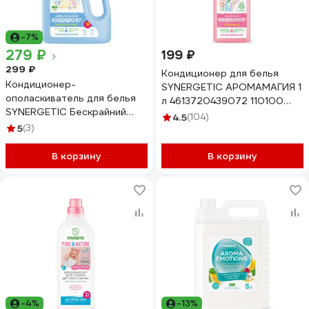
-7%
279 ₽
199 ₽
299 ₽
Кондиционер для белья
Кондиционер-
SYNERGETIC АРОМАМАГИЯ 1
ополаскиватель для белья
л 4613720439072 110100
SYNERGETIC Бескрайний
110100/8
4.5
(104)
океан гипоаллергенный,
5
(3)
биоразлагаемый, 1,5 л, 50
стирок 110457
В корзину
В корзину
-4%
-13%