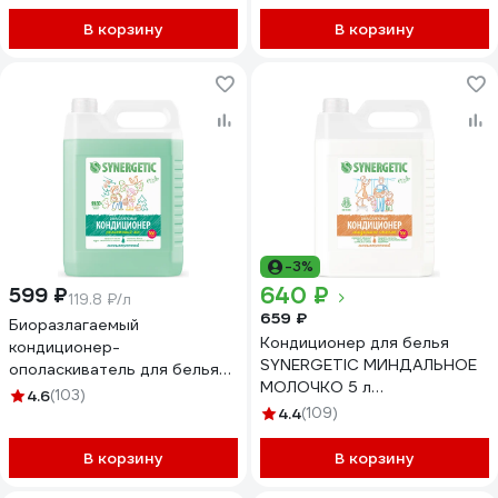
биоразлагаемый, 1,5 л, 50
стирок 110456
В корзину
В корзину
-3%
640 ₽
599 ₽
119.8 ₽/л
659 ₽
Биоразлагаемый
Кондиционер для белья
кондиционер-
SYNERGETIC МИНДАЛЬНОЕ
ополаскиватель для белья
МОЛОЧКО 5 л
SYNERGETIC Реликтовый лес
4.6
(103)
4623722341242 110508
5 л 110461
4.4
(109)
В корзину
В корзину