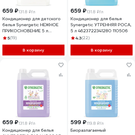
659 ₽
659 ₽
131.8 ₽/л
131.8 ₽/л
Кондиционер для детского
Кондиционер для белья
белья Synergetic НЕЖНОЕ
Synergetic УТРЕННЯЯ РОСА,
ПРИКОСНОВЕНИЕ 5 л
5 л 4623722341280 110506
4623722258267 110502
5
(19)
4.3
(22)
В корзину
В корзину
659 ₽
599 ₽
131.8 ₽/л
119.8 ₽/л
Кондиционер для белья
Биоразлагаемый