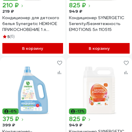
210 ₽
825 ₽
219 ₽
949 ₽
Кондиционер для детского
Кондиционер SYNERGETIC
белья Synergetic НЕЖНОЕ
Serenity/Безмятежность
ПРИКОСНОВЕНИЕ 1 л
EMOTIONS 5л 110515
4623722258250 110102/8
5
(6)
В корзину
В корзину
-6%
-13%
375 ₽
825 ₽
399 ₽
949 ₽
Кондиционер-
Кондиционер SYNERGETIC