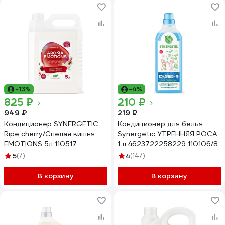
-13%
-4%
825 ₽
210 ₽
949 ₽
219 ₽
Кондиционер SYNERGETIC
Кондиционер для белья
Ripe cherry/Спелая вишня
Synergetic УТРЕННЯЯ РОСА
EMOTIONS 5л 110517
1 л 4623722258229 110106/8
5
(7)
4
(147)
В корзину
В корзину