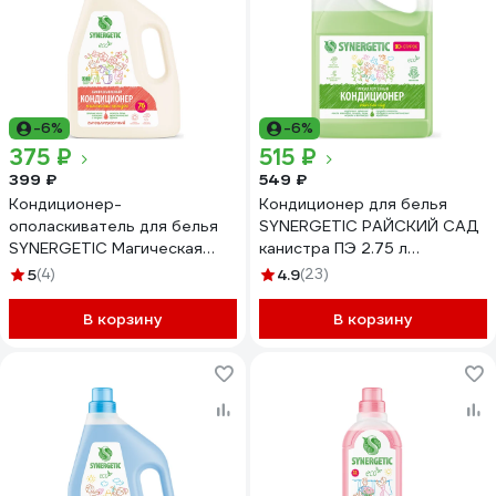
-6%
-6%
375 ₽
515 ₽
399 ₽
549 ₽
Кондиционер-
Кондиционер для белья
ополаскиватель для белья
SYNERGETIC РАЙСКИЙ САД
SYNERGETIC Магическая
канистра ПЭ 2.75 л
орхидея, 2,28 л 76 стирок
4623722441867 110273
5
(4)
4.9
(23)
110462
В корзину
В корзину