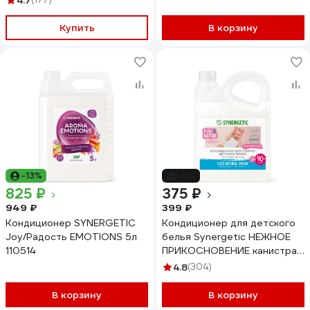
4.7
орхидея 5 л 110459
Купить
В корзину
-13%
-6%
825 ₽
375 ₽
949 ₽
399 ₽
Кондиционер SYNERGETIC
Кондиционер для детского
Joy/Радость EMOTIONS 5л
белья Synergetic НЕЖНОЕ
110514
ПРИКОСНОВЕНИЕ канистра
ПЭ 2.75 л 4623722441829
4.8
(304)
110272
В корзину
В корзину