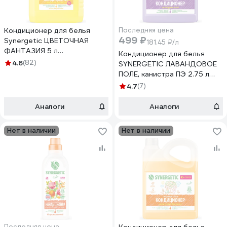
Кондиционер для белья
Последняя цена
499 ₽
Synergetic ЦВЕТОЧНАЯ
181.45 ₽/л
ФАНТАЗИЯ 5 л
Кондиционер для белья
4623722341297 110507
4.6
(82)
SYNERGETIC ЛАВАНДОВОЕ
ПОЛЕ, канистра ПЭ 2.75 л
4623722441874 110274
4.7
(7)
Аналоги
Аналоги
Нет в наличии
Нет в наличии
Последняя цена