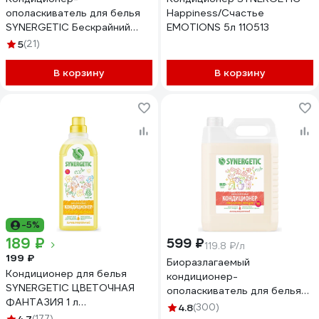
ополаскиватель для белья
Happiness/Счастье
SYNERGETIC Бескрайний
EMOTIONS 5л 110513
океан, 2,28 л, 76 стирок
5
(21)
110463
В корзину
В корзину
-5%
189 ₽
599 ₽
119.8 ₽/л
199 ₽
Биоразлагаемый
Кондиционер для белья
кондиционер-
SYNERGETIC ЦВЕТОЧНАЯ
ополаскиватель для белья
ФАНТАЗИЯ 1 л
SYNERGETIC Магическая
4.8
(300)
4623722341303 110107/8
(177)