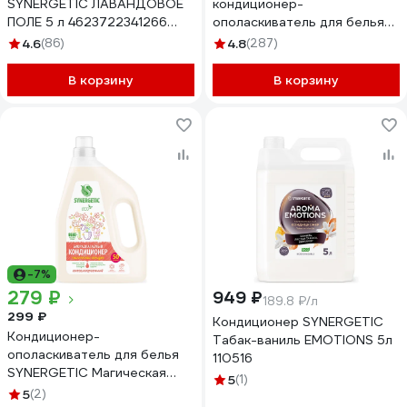
SYNERGETIC ЛАВАНДОВОЕ
кондиционер-
ПОЛЕ 5 л 4623722341266
ополаскиватель для белья
110504
SYNERGETIC Бескрайний
4.6
(86)
4.8
(287)
океан 5 л 110460
В корзину
В корзину
-7%
279 ₽
949 ₽
189.8 ₽/л
299 ₽
Кондиционер SYNERGETIC
Кондиционер-
Табак-ваниль EMOTIONS 5л
ополаскиватель для белья
110516
SYNERGETIC Магическая
5
(1)
орхидея гипоаллергенный,
5
(2)