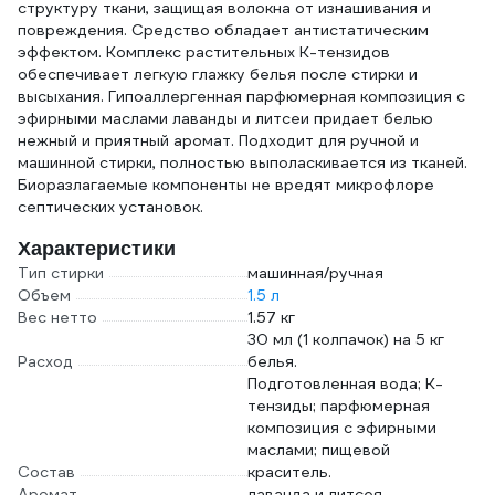
структуру ткани, защищая волокна от изнашивания и
повреждения. Средство обладает антистатическим
эффектом. Комплекс растительных К-тензидов
обеспечивает легкую глажку белья после стирки и
высыхания. Гипоаллергенная парфюмерная композиция с
эфирными маслами лаванды и литсеи придает белью
нежный и приятный аромат. Подходит для ручной и
машинной стирки, полностью выполаскивается из тканей.
Биоразлагаемые компоненты не вредят микрофлоре
септических установок.
Характеристики
Тип стирки
машинная/ручная
Объем
1.5 л
Вес нетто
1.57 кг
30 мл (1 колпачок) на 5 кг
Расход
белья.
Подготовленная вода; К-
тензиды; парфюмерная
композиция с эфирными
маслами; пищевой
Состав
краситель.
Аромат
лаванда и литсея