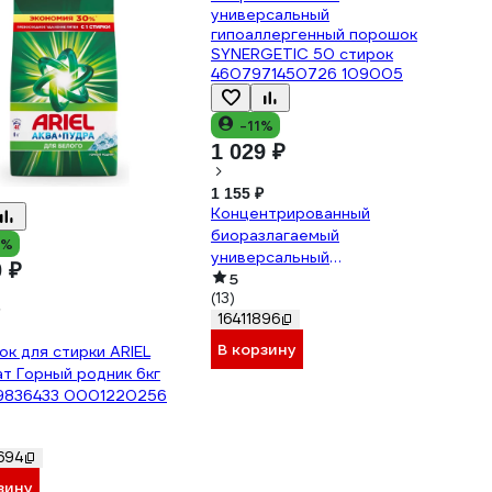
-11%
1 029 ₽
1 155 ₽
Концентрированный
биоразлагаемый
9%
универсальный
0 ₽
гипоаллергенный порошок
5
(13)
SYNERGETIC 50 стирок
16411896
4607971450726 109005
В корзину
к для стирки ARIEL
т Горный родник 6кг
49836433 0001220256
694
зину