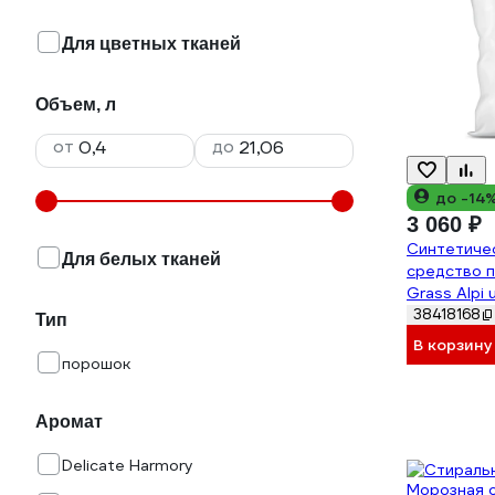
Для цветных тканей
Объем, л
от
до
до -14
3 060 ₽
Синтетиче
Для белых тканей
средство 
Grass Alpi 
125810
38418168
Тип
В корзину
порошок
Аромат
Delicate Harmory