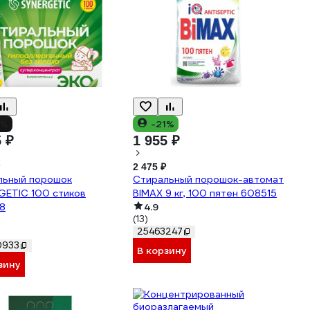
3%
-21%
5 ₽
1 955 ₽
2 475 ₽
льный порошок
Стиральный порошок-автомат
GETIC 100 стиков
BIMAX 9 кг, 100 пятен 608515
8
4.9
(13)
25463247
0933
В корзину
зину