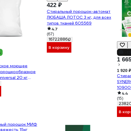
422 ₽
Стиральный порошок-автомат
ЛЮБАША ЛОТОС 3 кг, для всех
типов тканей 605569
4.7
(67)
16722886
В корзину
%
-1
1 66
ское моющее
1 920 ₽
порошкообразное
Стира
universal 20 кг
SYNER
10900
4.4
(15)
2382
В кор