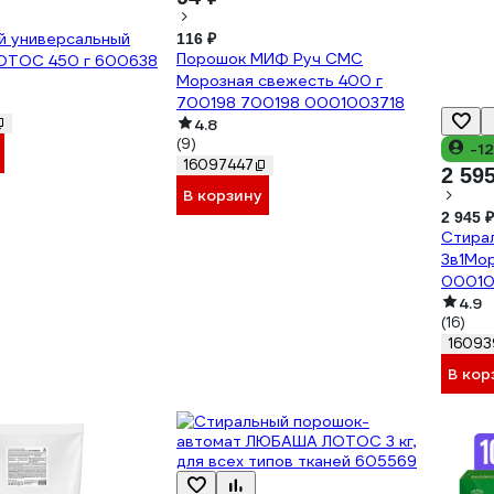
й универсальный
116 ₽
Порошок МИФ Руч СМС
ОТОС 450 г 600638
Морозная свежесть 400 г
700198 700198 0001003718
4.8
(9)
-1
16097447
2 59
В корзину
2 945 ₽
Стира
3в1Мор
00010
4.9
(16)
16093
В кор