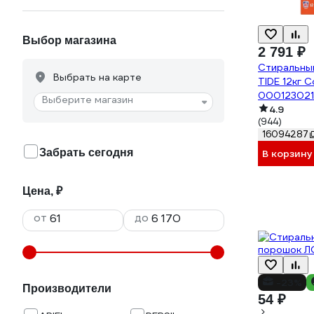
Выбор магазина
2 791 ₽
Стиральны
Выбрать на карте
TIDE 12кг 
000123021
Выберите магазин
4.9
(944)
16094287
Забрать сегодня
В корзину
Цена, ₽
от
до
-23%
Производители
54 ₽