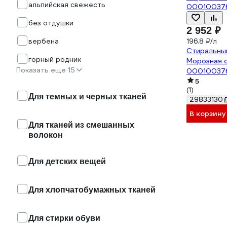
альпийская свежесть
без отдушки
2 952 ₽
вербена
196.8 ₽/л
Стиральны
горный родник
Морозная с
Показать еще 15
00010037
5
(1)
Для темных и черных тканей
29833130
В корзину
Для тканей из смешанных
волокон
Для детских вещей
Для хлопчатобумажных тканей
Для стирки обуви