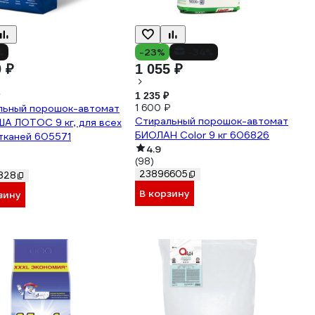
%
-23%
-34%
0 ₽
1 055 ₽
1 235 ₽
льный порошок-автомат
1 600 ₽
Стиральный порошок-автомат
А ЛОТОС 9 кг, для всех
БИОЛАН Color 9 кг 606826
тканей 605571
4.9
(98)
23896605
828
В корзину
зину