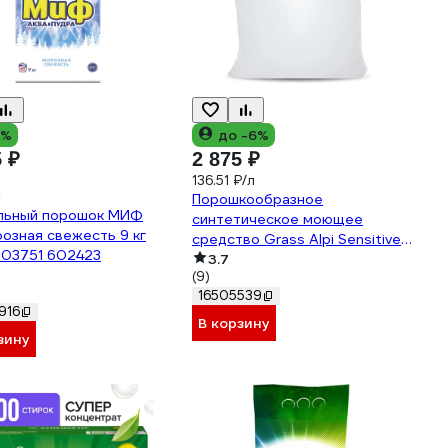
2%
до -6%
5 ₽
2 875 ₽
136.51 ₽/л
Порошкообразное
льный порошок МИФ
синтетическое моющее
озная свежесть 9 кг
средство Grass Alpi Sensitive
03751 602423
20 кг 125519
3.7
(9)
16505539
916
В корзину
зину