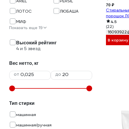
ARIEL
PERSIL
70 ₽
Стиральны
ЛОТОС
ЛЮБАША
порошок Л
МИФ
4.5
(22)
Показать еще 19
16093922
В корзину
Высокий рейтинг
4 и 5 звезд
Вес нетто, кг
от
до
Тип стирки
машинная
машинная/ручная