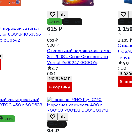
-30%
-34%
-4
й порошок автомат
615 ₽
1 15
Color 8001841053356
5 606542
655 ₽
1 199 ₽
930 ₽
Стира
Стиральный порошок-автомат
ЛЮБАШ
3кг PERSIL Color Свежесть от
типов 
Vernel 2466247 606074
4.8
4.7
(108)
(89)
16424
16092541
В кор
В корзину
-11%
-19%
94 ₽