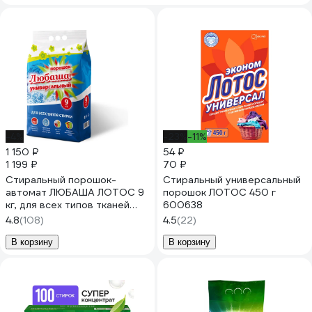
-4%
-23%
-11%
1 150 ₽
54 ₽
1 199 ₽
70 ₽
Стиральный порошок-
Стиральный универсальный
автомат ЛЮБАША ЛОТОС 9
порошок ЛОТОС 450 г
кг, для всех типов тканей
600638
605571
4.8
(108)
4.5
(22)
В корзину
В корзину