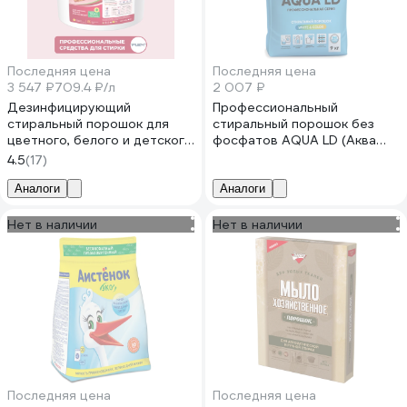
Последняя цена
Последняя цена
3 547 ₽
709.4 ₽/л
2 007 ₽
Дезинфицирующий
Профессиональный
стиральный порошок для
стиральный порошок без
цветного, белого и детского
фосфатов AQUA LD (Аква
белья PLEX Lillian 5 кг, 100
ЛД) 9кг GOODMIX 173310
4.5
(17)
стирок УТ000006160
Аналоги
Аналоги
Нет в наличии
Нет в наличии
Последняя цена
Последняя цена