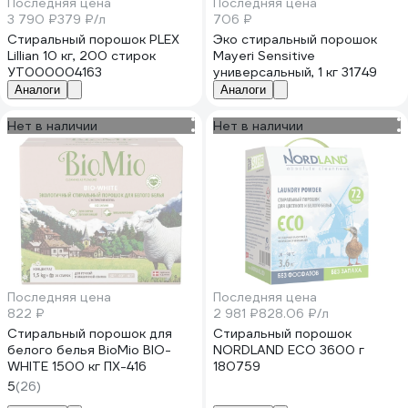
Последняя цена
Последняя цена
3 790 ₽
379 ₽/л
706 ₽
Стиральный порошок PLEX
Эко стиральный порошок
Lillian 10 кг, 200 стирок
Mayeri Sensitive
УТ000004163
универсальный, 1 кг 31749
Аналоги
Аналоги
Нет в наличии
Нет в наличии
Последняя цена
Последняя цена
822 ₽
2 981 ₽
828.06 ₽/л
Стиральный порошок для
Стиральный порошок
белого белья BioMio BIO-
NORDLAND ECO 3600 г
WHITE 1500 кг ПХ-416
180759
5
(26)