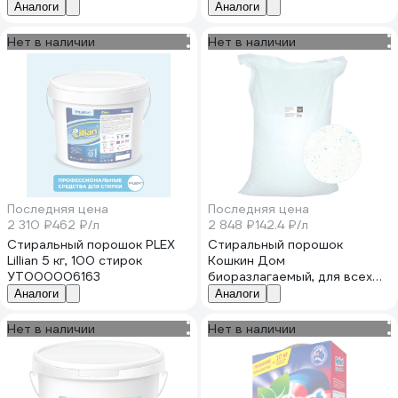
Аналоги
Аналоги
Нет в наличии
Нет в наличии
Последняя цена
Последняя цена
2 310 ₽
462 ₽/л
2 848 ₽
142.4 ₽/л
Стиральный порошок PLEX
Стиральный порошок
Lillian 5 кг, 100 стирок
Кошкин Дом
УТ000006163
биоразлагаемый, для всех
видов стирки, Без запаха, 20
Аналоги
Аналоги
кг 70-01-111
Нет в наличии
Нет в наличии