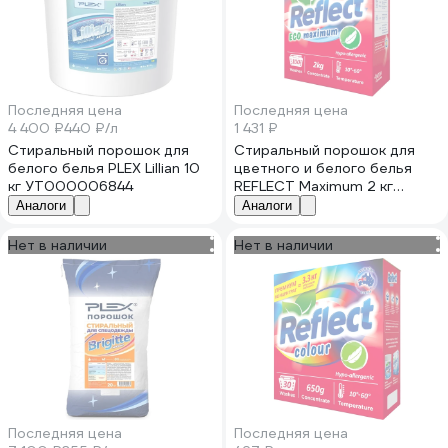
Последняя цена
Последняя цена
4 400 ₽
440 ₽/л
1 431 ₽
Стиральный порошок для
Стиральный порошок для
белого белья PLEX Lillian 10
цветного и белого белья
кг УТ000006844
REFLECT Maximum 2 кг
9339238000119 1015180005
Аналоги
Аналоги
Нет в наличии
Нет в наличии
Последняя цена
Последняя цена