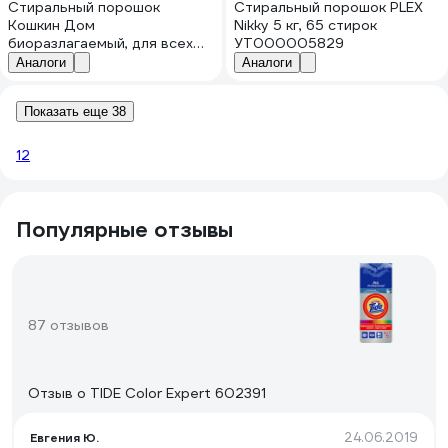
Стиральный порошок
Стиральный порошок PLEX
Кошкин Дом
Nikky 5 кг, 65 стирок
биоразлагаемый, для всех
УТ000005829
видов стирки, Без запаха, 10
Аналоги
Аналоги
кг 70-01-109
Показать еще 38
1
2
Популярные отзывы
87 отзывов
Отзыв о TIDE Color Expert 602391
24.06.2019
Евгения Ю.