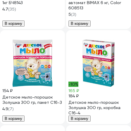
1кг БЧ8143
автомат BIMAX 6 кг, Color
608513
4.7
(35)
5
(3)
В корзину
В корзину
-10%
154 ₽
165 ₽
184 ₽
Детское мыло-порошок
Золушка 300 гр, пакет С16-3
Детское мыло-порошок
Золушка 300 гр, коробка
4.9
(7)
С16-4
В корзину
В корзину