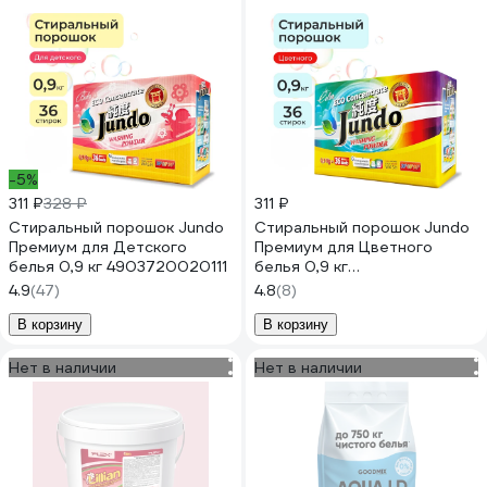
-5%
311 ₽
328 ₽
311 ₽
Стиральный порошок Jundo
Стиральный порошок Jundo
Премиум для Детского
Премиум для Цветного
белья 0,9 кг 4903720020111
белья 0,9 кг
4903720020104
4.9
(47)
4.8
(8)
В корзину
В корзину
Нет в наличии
Нет в наличии