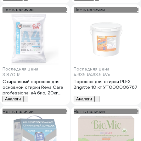
GOODMIX 173910
Нет в наличии
Нет в наличии
Последняя цена
Последняя цена
3 870 ₽
4 635 ₽
463.5 ₽/л
Стиральный порошок для
Порошок для стирки PLEX
основной стирки Reva Care
Brigitte 10 кг УТ000006767
professional а4 био, 20кг
RA48202
Аналоги
Аналоги
Нет в наличии
Нет в наличии