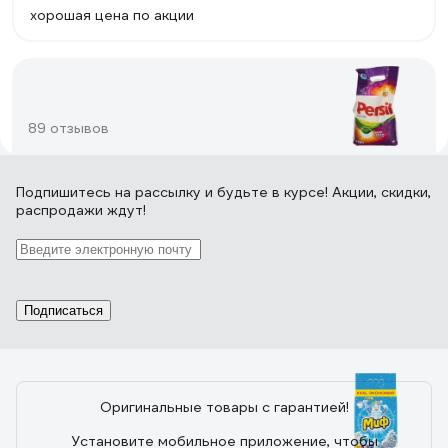
хорошая цена по акции
89 отзывов
Подпишитесь
на рассылку
и будьте в курсе! Акции, скидки,
Отзыв о PERSIL Color Свежесть от Vernel
распродажи ждут!
2466247 606074
27.12.2020
Любовь З.
Купила по приятной цене 6кг, но сейчас цена выросла
в 2 раза :( Очень вкусно пахнет и долго сохраняется
Подписаться
приятный аромат на вещах, расход
Оригинальные товары с гарантией!
156 отзывов
Установите мобильное приложение, чтобы