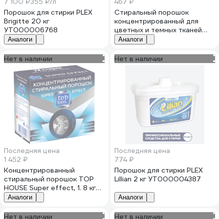
7 100 ₽
355 ₽/л
467 ₽
Порошок для стирки PLEX
Стиральный порошок
Brigitte 20 кг
концентрированный для
УТ000006768
цветных и темных тканей
REFLECT Colour 650 г
Аналоги
Аналоги
9339238001031 1015180000
Нет в наличии
Нет в наличии
Последняя цена
Последняя цена
1 452 ₽
774 ₽
Концентрированный
Порошок для стирки PLEX
стиральный порошок TOP
Lillian 2 кг УТ000004387
HOUSE Super effect, 1. 8 кг
180407
Аналоги
Аналоги
Нет в наличии
Нет в наличии