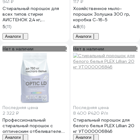
941 ₽
117 ₽
Стиральный порошок для
Хозяйственное мыло-
всех типов стирки
порошок Золушка 300 гр,
АИСТЕНОК 2,4 кг,
коробка С-16-5
АИСТЁНОК, бесфосфатный
5
(11)
4.8
(6)
604875
Аналоги
Аналоги
Нет в наличии
Нет в наличии
Последняя цена
Последняя цена
2 322 ₽
8 400 ₽
420 ₽/л
Профессиональный
Стиральный порошок для
стиральный порошок с
белого белья PLEX Lillian 20
оптическим отбеливателем
кг УТ000006846
OPTIC LD (Оптик ЛД) 9кг
Аналоги
Аналоги