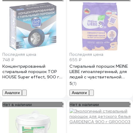
Последняя цена
Последняя цена
748 ₽
655 ₽
Концентрированный
Стиральный порошок MEINE
стиральный порошок TOP
LIEBE гипоаллергенный, для
HOUSE Super effect, 900 г
людей с чувствительной
180681
кожей, 1 кг ML31200
5
(1)
Аналоги
Аналоги
Нет в наличии
Нет в наличии