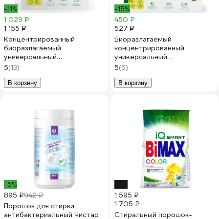
-11%
-15%
1 029 ₽
450 ₽
1 155 ₽
527 ₽
Концентрированный
Биоразлагаемый
биоразлагаемый
концентрированный
универсальный
универсальный
гипоаллергенный порошок
гипоаллергенный порошок
5
(13)
5
(6)
SYNERGETIC 50 стирок
SYNERGETIC 20 стирок
4607971450726 109005
109003avt
В корзину
В корзину
-5%
-6%
895 ₽
942 ₽
1 595 ₽
1 705 ₽
Порошок для стирки
антибактериальный Чистар
Стиральный порошок-