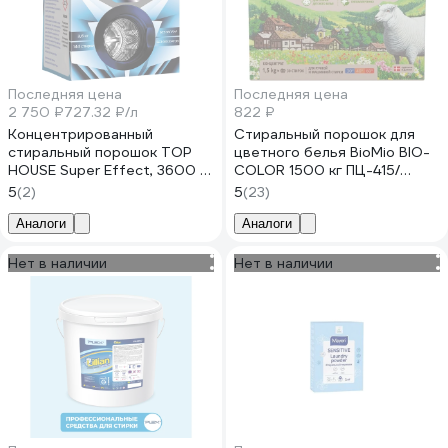
Последняя цена
Последняя цена
2 750 ₽
727.32 ₽/л
822 ₽
Концентрированный
Стиральный порошок для
стиральный порошок TOP
цветного белья BioMio BIO-
HOUSE Super Effect, 3600 г
COLOR 1500 кг ПЦ-415/
180742
507.04081.0101
5
(2)
5
(23)
Аналоги
Аналоги
Нет в наличии
Нет в наличии