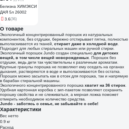
Белизна ХИМЭКСИ
ДАЯ 5л 26002
3.6
(36)
О товаре
Экологичный концентрированный порошок из натуральных
компонентов, без отдушки, бережно отстирывает пятна, полностью
выполаскивается из тканей,
стирает даже в холодной воде
.
Подходит для любых стиральных машин или ручной стирки.
Экологичный порошок Jundo cоздан специально
для детских
вещей, в том числе вещей новорожденных
. Порошок без
отдушки, ведь дети так чувствительны к различным ароматам.
Крупные гранулы порошка не позволяют ему оседать на органах
дыхания, растворяются в воде и выполаскиваются без остатка.
Порошок можно засыпать как в отсек для порошка, так и напрямую
в барабан стиральной машины.
Экологичного концентрированного порошка
хватит на 36 стирок
.
Удобная картонная коробка с зип-пакетом позволяют сохранить
порошку свойства и не слеживаться, а мерная ложка поможет
отмерить необходимое количество средства.
Jundo - заботясь о семье, не забывайте о себе!
Характеристики
Вес нетто
0.9 кг
Расход