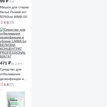
99 ₽
/шт
Мешок для стирки
белья Рыжий кот
50*60см WMB-002
311112
4.6
(18)
471 ₽
94.2 ₽/л
Средство для
отбеливания
дезинфекции и
уборки LAIMA 5л
4.6
(37)
БЕЛИЗНА
КОНЦЕНТРАТ
PROFESSIONAL
606747