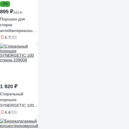
-5%
895 ₽
942 ₽
Порошок для
стирки
антибактериальный
Чистар 1кг БЧ8143
4.7
(35)
1 920 ₽
Стиральный
порошок
SYNERGETIC 100
стиков 109008
4.4
(15)