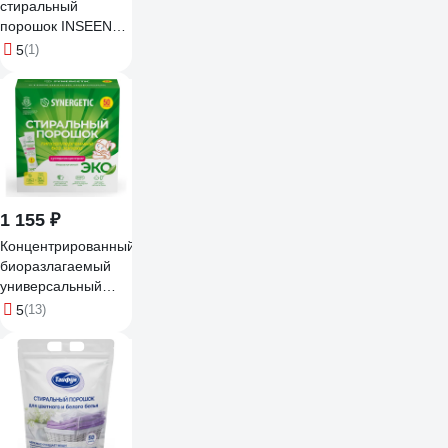
стиральный
порошок INSEENSE
ТАРА ДАШИ 900 гр
5
(1)
Inspor900/d
1 155 ₽
Концентрированный
биоразлагаемый
универсальный
гипоаллергенный
5
(13)
порошок
SYNERGETIC 50
стирок
4607971450726
109005