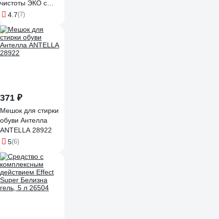
чистоты ЭКО с
ароматом алоэ
4.7
(7)
вера, 5 л, ПНД
4673749999742
371 ₽
Мешок для стирки
обуви Антелла
ANTELLA 28922
5
(6)