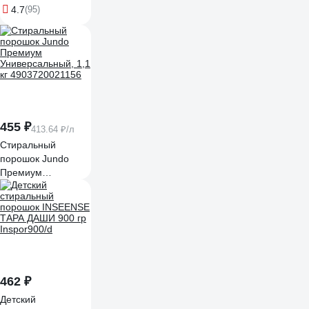
Цветного белья, 1,1
4.7
(95)
кг 4903720021118
455 ₽
413.64 ₽/л
Стиральный
порошок Jundo
Премиум
Универсальный, 1,1
кг 4903720021156
462 ₽
Детский