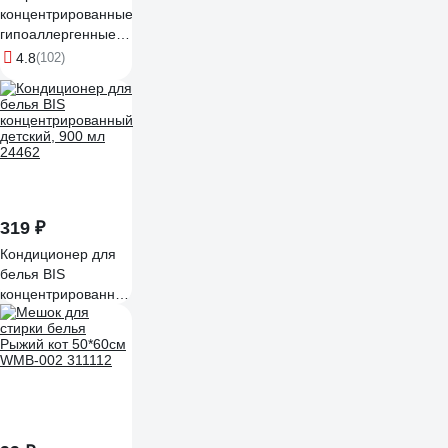
концентрированные
гипоаллергенные
капсулы для стирки
4.8
(102)
SYNERGETIC
COLOR 60 шт
109816
319 ₽
Кондиционер для
белья BIS
концентрированный
детский, 900 мл
24462