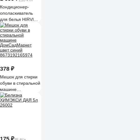
Кондиционер-
ополаскиватель
для белья HIRVI
Rinser
гипоаллергенный,
5л 567а765
378 ₽
Мешок для стирки
обуви в стиральной
машине
ДомСадМаркет
цвет синий
8673192165974
175 ₽
35 ₽/л