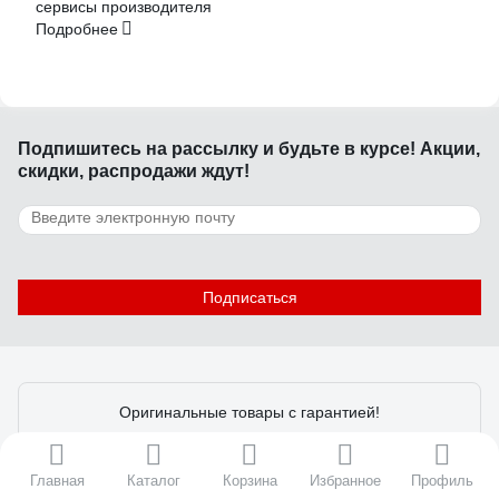
сервисы производителя
Подробнее
Подпишитесь
на рассылку
и будьте в курсе! Акции,
скидки, распродажи ждут!
Подписаться
Оригинальные товары с гарантией!
Установите мобильное приложение, чтобы информация
по заказам всегда была под рукой
Главная
Каталог
Корзина
Избранное
Профиль