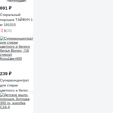
691 ₽
Стиральный
порошок ТАЙФУН 1
кг 181015
5
(15)
239 ₽
Суперконцентрат
для стирки
цветного и белого
белья Bionex, (16
стирок)
КонцЦвет400