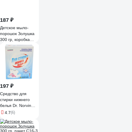
187 ₽
Детское мыло-
порошок Золушка
300 гр, коробка
С16-4
197 ₽
Средство для
стирки нижнего
белья Dr. Norvin
300 гр 2021
4.7
(6)