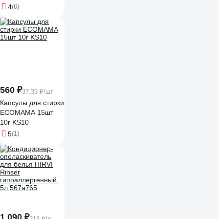
кот WB-04 диаметр
4
(6)
3.5 см, 4 шт 311123
560 ₽
37.33 ₽/шт
Капсулы для стирки
ECOMAMA 15шт
10г KS10
5
(1)
1 090 ₽
218 ₽/л