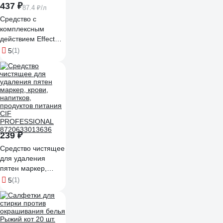
437 ₽
87.4 ₽/л
Средство с
комплексным
действием Effect
Super Белизна
5
(1)
гель, 5 л 26504
239 ₽
Средство чистящее
для удаления
пятен маркер,
крови, напитков,
5
(1)
продуктов питания
CIF
PROFESSIONAL
8720633013636