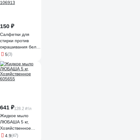
150 ₽
Салфетки для
стирки против
окрашивания белья
Рыжий кот 20 шт.
5
(3)
106913
641 ₽
128.2 ₽/л
Жидкое мыло
ЛЮБАША 5 кг,
Хозяйственное
605655
4.9
(47)