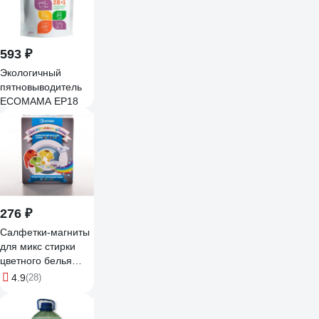
593 ₽
Экологичный
пятновыводитель
ECOMAMA EP18
276 ₽
Салфетки-магниты
для микс стирки
цветного белья
witerra против
4.9
(28)
окрашивания,
ловушка для цвета
и грязи 6335