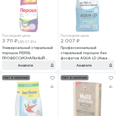
Последняя цена
Последняя цена
3 711 ₽
2 007 ₽
265.07 ₽/л
Универсальный стиральный
Профессиональный
порошок PERSIL
стиральный порошок без
ПРОФЕССИОНАЛЬНЫЙ
фосфатов AQUA LD (Аква
автомат 14кг ПЕРСИЛ
ЛД) 9кг GOODMIX 173310
Аналоги
Аналоги
КОЛОР, ш/к 11546 609649
Нет в наличии
Нет в наличии