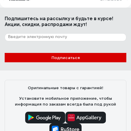
Купила по приятной цене 6кг, но сейчас цена выросла
в 2 раза :( Очень вкусно пахнет и долго сохраняется
Подпишитесь
на рассылку
и будьте в курсе!
приятный аромат на вещах, расход
Акции, скидки, распродажи ждут!
156 отзывов
Отзыв о МИФ Морозная свежесть 602422
Подписаться
Ольга Т.
29.05.2021
Много!!!!
Оригинальные товары с гарантией!
Установите мобильное приложение, чтобы
информация по заказам всегда была под рукой