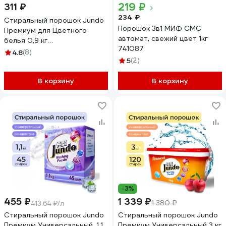
219 ₽
311 ₽
234 ₽
Стиральный порошок Jundo
Порошок 3в1 МИФ СМС
Премиум для Цветного
автомат, свежий цвет 1кг
белья 0,9 кг
741087
4903720020104
4.8
(8)
5
(2)
В корзину
В корзину
-3%
455 ₽
1 339 ₽
1 380 ₽
413.64 ₽/л
Стиральный порошок Jundo
Стиральный порошок Jundo
Премиум Универсальный, 1,1
Премиум Универсальный 3 кг