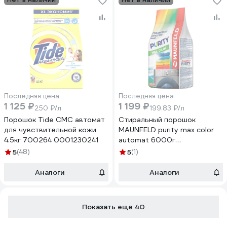
Последняя цена
Последняя цена
1 125 ₽
1 199 ₽
250 ₽/л
199.83 ₽/л
Порошок Tide СМС автомат
Стиральный порошок
для чувствительной кожи
MAUNFELD purity max color
4.5кг 700264 0001230241
automat 6000г
MWP6000CA
5
(48)
5
(1)
Аналоги
Аналоги
Показать еще 40