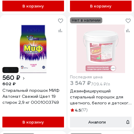
В корзину
В корзину
Нет в наличии
-7%
560 ₽
Последняя цена
3 547 ₽
602 ₽
709.4 ₽/л
Стиральный порошок МИФ
Дезинфицирующий
Автомат Свежий Цвет 19
стиральный порошок для
стирок 2,9 кг 0001003749
цветного, белого и детского
белья PLEX Lillian 5 кг, 100
4.5
(17)
стирок УТ000006160
В корзину
Аналоги