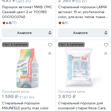
493 ₽
2 385 ₽
246.5 ₽/л
159 ₽/л
Порошок автомат МИФ СМС
Стиральный порошок LAIMA
Cвежий цвет 2 кг 700185
автомат 15 кг, professional
0001003745
color, для всех типов тканей
880618
4.6
(17)
5
(6)
Аналоги
Аналоги
Нет в наличии
Нет в наличии
Последняя цена
Последняя цена
1 599 ₽
3 870 ₽
177.67 ₽/л
Стиральный порошок
Стиральный порошок для
MAUNFELD purity max color
основной стирки Reva Care