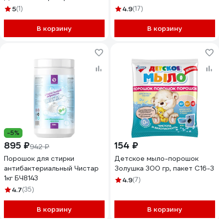
5
(1)
4.9
(17)
В корзину
В корзину
-5%
895 ₽
154 ₽
942 ₽
Порошок для стирки
Детское мыло-порошок
антибактериальный Чистар
Золушка 300 гр, пакет С16-3
1кг БЧ8143
4.9
(7)
4.7
(35)
В корзину
В корзину