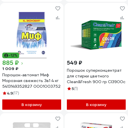
-12%
885 ₽
549 ₽
1 009 ₽
Порошок суперконцентрат
Порошок-автомат Миф
для стирки цветного
Морозная свежесть 3в1 4 кг
Clean&Fresh 900 гр Cl3900c
5413149352827 0001003752
5
(1)
4.9
(17)
В корзину
В корзину