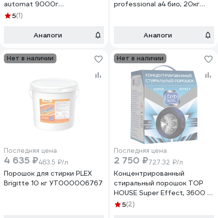
automat 9000г
professional а4 био, 20кг
MWP9000CA
RA48202
5
(1)
Аналоги
Аналоги
Нет в наличии
Нет в наличии
Последняя цена
Последняя цена
4 635 ₽
2 750 ₽
463.5 ₽/л
727.32 ₽/л
Порошок для стирки PLEX
Концентрированный
Brigitte 10 кг УТ000006767
стиральный порошок TOP
HOUSE Super Effect, 3600 г
180742
5
(2)