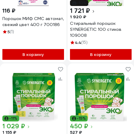
-10%
1 721 ₽
116 ₽
1 920 ₽
Порошок МИФ СМС автомат,
Стиральный порошок
свежий цвет 400 г 700186
SYNERGETIC 100 стиков
5
(1)
109008
4.4
(15)
В корзину
В корзину
-11%
-15%
1 029 ₽
450 ₽
1 155 ₽
527 ₽