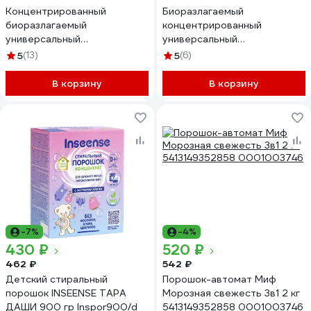
Концентрированный
Биоразлагаемый
биоразлагаемый
концентрированный
универсальный
универсальный
гипоаллергенный порошок
гипоаллергенный порошок
5
(13)
5
(6)
SYNERGETIC 50 стирок
SYNERGETIC 20 стирок
4607971450726 109005
109003avt
В корзину
В корзину
-7%
-4%
430 ₽
520 ₽
462 ₽
542 ₽
Детский стиральный
Порошок-автомат Миф
порошок INSEENSE ТАРА
Морозная свежесть 3в1 2 кг
ДАШИ 900 гр Inspor900/d
5413149352858 0001003746