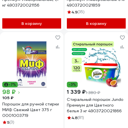
кг 4903720021156
4903720021859
4.9
(35)
В корзину
В корзину
-7%
-3%
98 ₽
1 339 ₽
1 380 ₽
105 ₽
Стиральный порошок Jundo
Порошок для ручной стирки
Премиум для Цветного
МИФ Свежий Цвет 375 г
белья 3 кг 4903720021866
0001003719
4.8
(81)
5
(3)