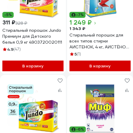
-5%
-7%
1 249 ₽
311 ₽
328 ₽
1 343 ₽
Стиральный порошок Jundo
Стиральный порошок для
Премиум для Детского
всех типов стирки
белья 0,9 кг 4903720020111
АИСТЕНОК, 4 кг, АИСТЁНОК,
4.9
(47)
бесфосфатный 604880
5
(1)
В корзину
В корзину
-6%