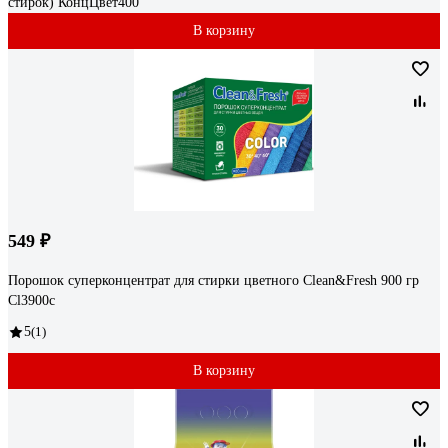
стирок) КонцЦвет400
В корзину
549 ₽
Порошок суперконцентрат для стирки цветного Clean&Fresh 900 гр
Cl3900c
5
(1)
В корзину