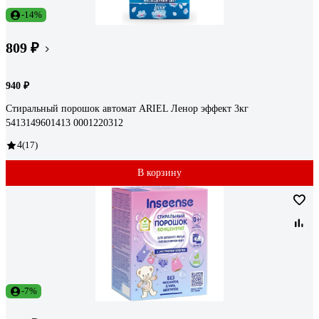
-14%
809 ₽
940 ₽
Стиральный порошок автомат ARIEL Ленор эффект 3кг
5413149601413 0001220312
4
(17)
В корзину
-7%