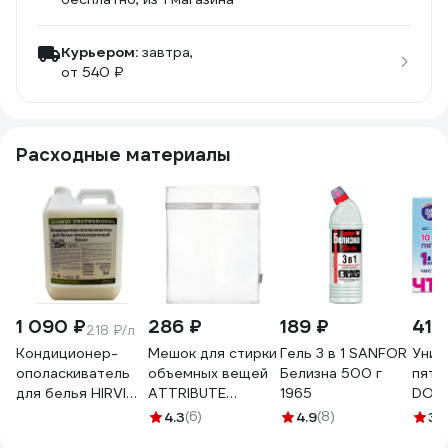
Курьером:
завтра,
от 540 ₽
Расходные материалы
1 090 ₽
286 ₽
189 ₽
410
218 ₽/л
Кондиционер-
Мешок для стирки
Гель 3 в 1 SANFOR
Унив
ополаскиватель
объемных вещей
Белизна 500 г
пятн
для белья HIRVI
ATTRIBUTE
1965
DOBB
Rinser
50х70см ALB061
3.11.
4.3
(6)
4.9
(8)
3.
гипоаллергенный,