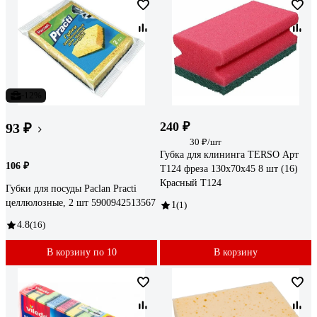
-12%
240 ₽
93 ₽
30 ₽/шт
Губка для клининга TERSO Арт
106 ₽
Т124 фреза 130x70x45 8 шт (16)
Красный T124
Губки для посуды Paclan Practi
целлюлозные, 2 шт 5900942513567
1
(1)
4.8
(16)
В корзину по 10
В корзину