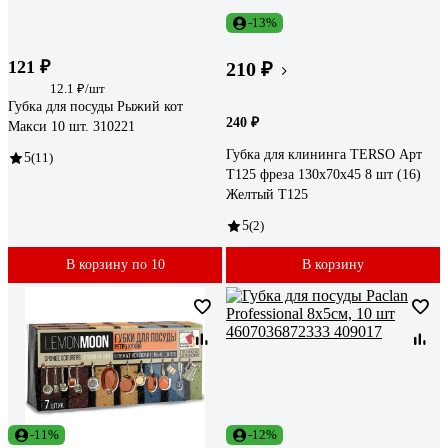
-13%
121 ₽
210 ₽
12.1 ₽/шт
Губка для посуды Рыжий кот
240 ₽
Макси 10 шт. 310221
Губка для клининга TERSO Арт
5
(11)
Т125 фреза 130x70x45 8 шт (16)
Желтый T125
5
(2)
В корзину по 10
В корзину
-11%
-12%