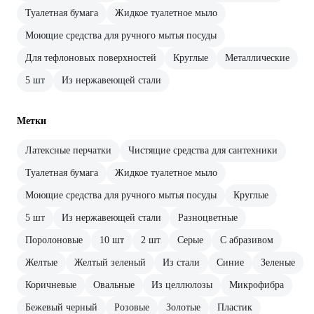
Туалетная бумага
Жидкое туалетное мыло
Моющие средства для ручного мытья посуды
Для тефлоновых поверхностей
Круглые
Металлические
5 шт
Из нержавеющей стали
Метки
Латексные перчатки
Чистящие средства для сантехники
Туалетная бумага
Жидкое туалетное мыло
Моющие средства для ручного мытья посуды
Круглые
5 шт
Из нержавеющей стали
Разноцветные
Поролоновые
10 шт
2 шт
Серые
С абразивом
Желтые
Желтый зеленый
Из стали
Синие
Зеленые
Коричневые
Овальные
Из целлюлозы
Микрофибра
Бежевый черный
Розовые
Золотые
Пластик