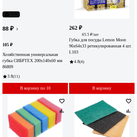
-16%
262 ₽
88 ₽
65.5 ₽/шт
Губка для посуды Lemon Moon
105 ₽
96x64x33 ретикулированная 4 шт.
L103
Хозяйственная универсальная
губка СИБРТЕХ 200х140х60 мм
4.8
(4)
86809
3.8
(11)
В корзину по 10
В корзину