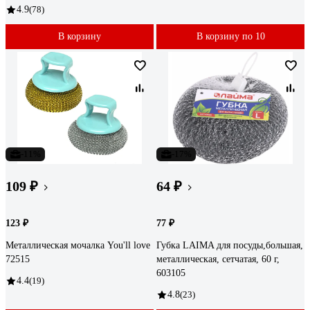
4.9
(78)
В корзину
В корзину по 10
-11%
-17%
109 ₽
64 ₽
123 ₽
77 ₽
Металлическая мочалка You'll love
Губка LAIMA для посуды,большая,
72515
металлическая, сетчатая, 60 г,
603105
4.4
(19)
4.8
(23)