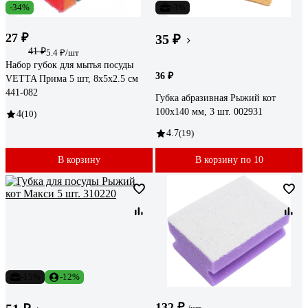
-34%
-3%
27 ₽
35 ₽
41 ₽
5.4 ₽/шт
Набор губок для мытья посуды
36 ₽
VETTA Прима 5 шт, 8x5х2.5 см
441-082
Губка абразивная Рыжий кот
100х140 мм, 3 шт. 002931
4
(10)
4.7
(19)
В корзину
В корзину по 10
-15%
-12%
132 ₽