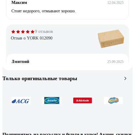
Максим
12.04.2025
Стоят недорого, отмывают хорошо.
9 отзывов
Отзыв о YORK 012090
Дмитрий
25.09.2025
Рекомендую. Брал для мойки авто (растирать пену), т.к.
подходила по всем параметрам 1) крупнопористая 2)
Только оригинальные товары
материал: полиуретан 3) размер 200х140мм = под мокрую
руку самое то, чтоб уверенно схватить и тереть по
поверхности, не выскальзывает 4) цена: брал за 150р
(аналоги были от 300р и более)
9 отзывов
Отзыв о LAIMA 603104
Подпишитесь
на рассылку
и будьте в курсе! Акции, скидки,