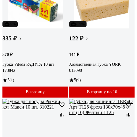
-9%
-15%
335 ₽
122 ₽
370 ₽
144 ₽
Губка Vileda РАДУГА 10 шт
Хозяйственная губка YORK
173842
012090
5
(1)
5
(9)
В корзину
В корзину по 10