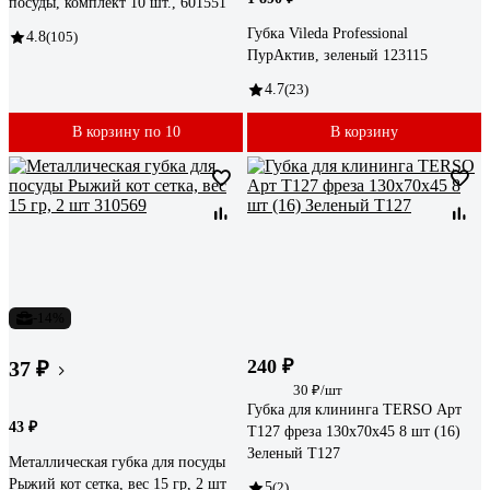
посуды, комплект 10 шт., 601551
Губка Vileda Professional
4.8
(105)
ПурАктив, зеленый 123115
4.7
(23)
В корзину по 10
В корзину
-14%
240 ₽
37 ₽
30 ₽/шт
Губка для клининга TERSO Арт
43 ₽
Т127 фреза 130x70x45 8 шт (16)
Зеленый T127
Металлическая губка для посуды
Рыжий кот сетка, вес 15 гр, 2 шт
5
(2)