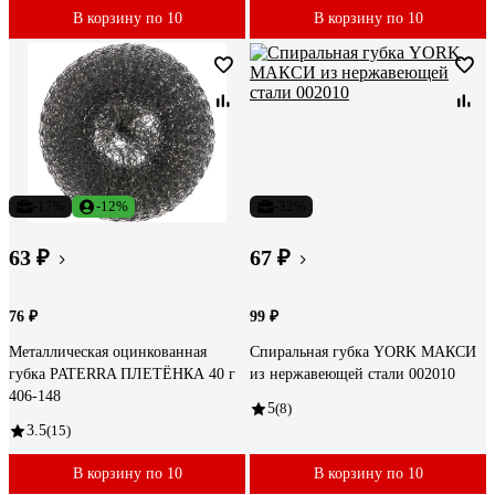
В корзину по 10
В корзину по 10
-17%
-12%
-32%
63 ₽
67 ₽
76 ₽
99 ₽
Металлическая оцинкованная
Спиральная губка YORK МАКСИ
губка PATERRA ПЛЕТЁНКА 40 г
из нержавеющей стали 002010
406-148
5
(8)
3.5
(15)
В корзину по 10
В корзину по 10