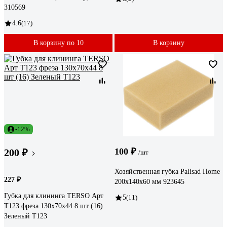
310569
4.6
(17)
В корзину по 10
В корзину
-12%
100 ₽
200 ₽
/шт
Хозяйственная губка Palisad Home
227 ₽
200x140x60 мм 923645
Губка для клининга TERSO Арт
5
(11)
Т123 фреза 130x70x44 8 шт (16)
Зеленый T123