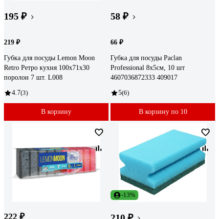
195 ₽
58 ₽
219 ₽
66 ₽
Губка для посуды Lemon Moon
Губка для посуды Paclan
Retro Ретро кухня 100x71x30
Professional 8x5см, 10 шт
поролон 7 шт. L008
4607036872333 409017
4.7
(3)
5
(6)
В корзину
В корзину по 10
-13%
222 ₽
210 ₽