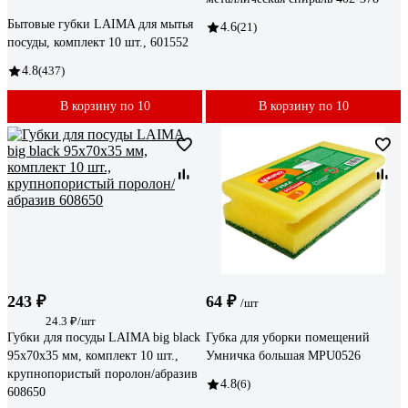
Бытовые губки LAIMA для мытья
4.6
(21)
посуды, комплект 10 шт., 601552
4.8
(437)
В корзину по 10
В корзину по 10
243 ₽
64 ₽
/шт
24.3 ₽/шт
Губки для посуды LAIMA big black
Губка для уборки помещений
95x70x35 мм, комплект 10 шт.,
Умничка большая MPU0526
крупнопористый поролон/абразив
4.8
(6)
608650