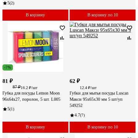
5
(2)
В корзину
В корзину по 10
-7%
81 ₽
62 ₽
87 ₽
16.2 ₽/шт
12.4 ₽/шт
Губка для посуды Lemon Moon
Губки для мытья посуды Luscan
96x64x27, поролон, 5 шт. L005
Макси 95x65x30 мм 5 шт/уп
549252
5
(1)
4.7
(7)
В корзину
В корзину по 10