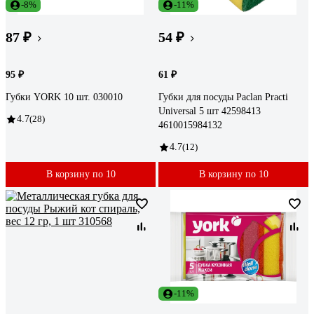
-8%
-11%
87 ₽
54 ₽
95 ₽
61 ₽
Губки YORK 10 шт. 030010
Губки для посуды Paclan Practi
Universal 5 шт 42598413
4.7
(28)
4610015984132
4.7
(12)
В корзину по 10
В корзину по 10
-11%