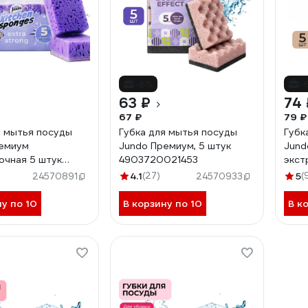
-6%
-
63 ₽
74 
67 ₽
79 ₽
я мытья посуды
Губка для мытья посуды
Губк
ремиум
Jundo Премиум, 5 штук
Jund
очная 5 штук
4903720021453
экст
021507
490
4.1
(27)
5
(
24570891
24570933
ну по 10
В корзину по 10
В к