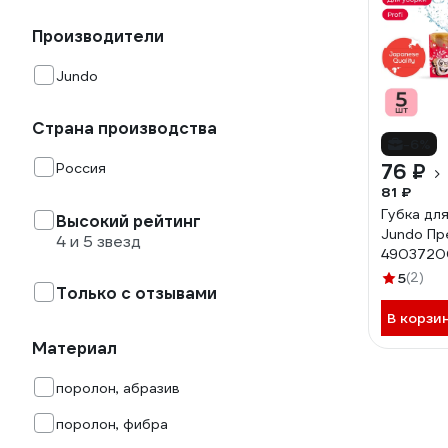
Производители
Jundo
Страна производства
-6%
Россия
76 ₽
81 ₽
Губка дл
Высокий рейтинг
Jundo Пр
4 и 5 звезд
4903720
5
(2)
Только с отзывами
В корзи
Материал
поролон, абразив
поролон, фибра