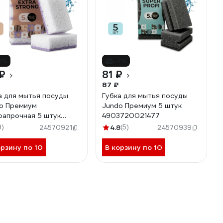
6%
-7%
₽
81 ₽
87 ₽
а для мытья посуды
Губка для мытья посуды
o Премиум
Jundo Премиум 5 штук
рапрочная 5 штук
4903720021477
3720021460
9)
4.8
(5)
24570921
24570939
орзину по 10
В корзину по 10