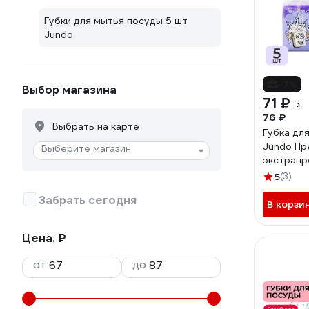
Губки для мытья посуды 5 шт
Jundo
-7%
Выбор магазина
71 ₽
76 ₽
Выбрать на карте
Губка дл
Jundo П
Выберите магазин
экстрапр
4903720
5
(3)
Забрать сегодня
В корзи
Цена, ₽
от
до