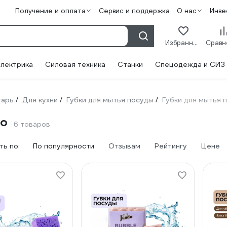
Получение и оплата
Сервис и поддержка
О нас
Инве
Избранное
лектрика
Силовая техника
Станки
Спецодежда и СИЗ
тарь
Для кухни
Губки для мытья посуды
Губки для мытья 
/
/
/
do
6 товаров
ь по:
По популярности
Отзывам
Рейтингу
Цене