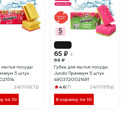
-6%
65 ₽
69 ₽
я мытья посуды
Губка для мытья посуды
емиум 5 штук
Jundo Премиум 5 штук
021514
4903720021491
4.6
(7)
24570927
24570915
ну по 10
В корзину по 10