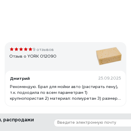
9 отзывов
Отзыв о YORK 012090
Дмитрий
25.09.2025
Рекомендую. Брал для мойки авто (растирать пену),
т.к. подходила по всем параметрам 1)
крупнопористая 2) материал: полиуретан 3) размер
200х140мм = под мокрую руку самое то, чтоб
уверенно схватить и тереть по поверхности, не
выскальзывает 4) цена: брал за 150р (аналоги были
ки, распродажи
от 300р и более)