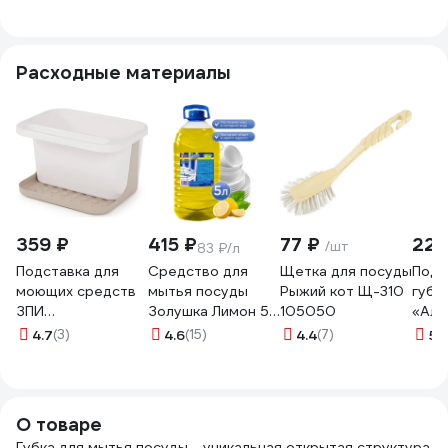
Расходные материалы
359 ₽
415 ₽
77 ₽
226
/шт
83 ₽/л
Подставка для
Средство для
Щетка для посуды
Подс
моющих средств
мытья посуды
Рыжий кот Щ-310
губк
ЗПИ
Золушка Лимон 5
105050
«Аль
«Альтернатива»
л бутылка ПЭТ
на п
4.7
(3)
4.6
(15)
4.4
(7)
5
(
бело-бежевый
М-04-2c
М46
М5951
О товаре
Губка для мытья посуды - уникальная открытая структура