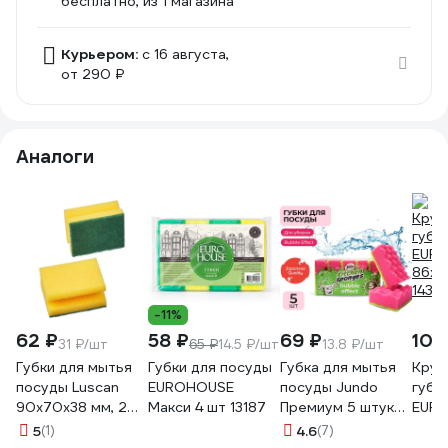
бесплатно
, из 1 магазина
Курьером:
c 16 августа,
от 290 ₽
Аналоги
-11%
62 ₽
58 ₽
69 ₽
102
31 ₽/шт
65 ₽
14.5 ₽/шт
13.8 ₽/шт
Губки для мытья
Губки для посуды
Губка для мытья
Круп
посуды Luscan
EUROHOUSE
посуды Jundo
губк
90x70x38 мм, 2
Макси 4 шт 13187
Премиум 5 штук
EUR
шт 550008
4903720021491
86х6
5
(1)
4.6
(7)
1433