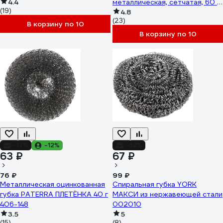
4.4
металлическая, сетчатая, 60 г,
(19)
603105
4.8
(23)
В корзину по 10
В корзину по 10
-17%
-12%
-32%
63 ₽
67 ₽
76 ₽
99 ₽
Металлическая оцинкованная
Спиральная губка YORK
губка PATERRA ПЛЕТЁНКА 40 г
МАКСИ из нержавеющей стали
406-148
002010
3.5
5
(15)
(8)