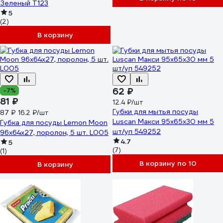
Зеленый T123
5
(2)
В корзину
62 ₽
-7%
81 ₽
12.4 ₽/шт
Губки для мытья посуды
87 ₽
16.2 ₽/шт
Luscan Макси 95x65x30 мм 5
Губка для посуды Lemon Moon
шт/уп 549252
96x64x27, поролон, 5 шт. L005
4.7
5
(7)
(1)
В корзину по 10
В корзину