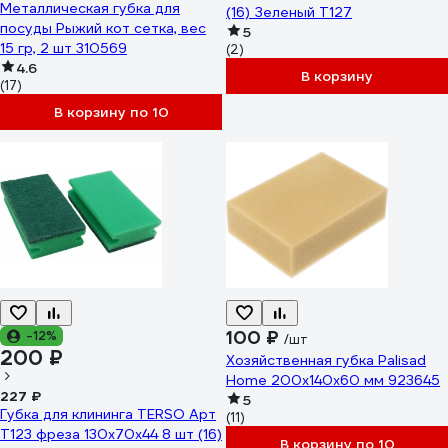
Металлическая губка для
(16) Зеленый T127
посуды Рыжий кот сетка, вес
5
15 гр, 2 шт 310569
(2)
4.6
В корзину
(17)
В корзину по 10
100 ₽
-12%
/шт
200 ₽
Хозяйственная губка Palisad
Home 200x140x60 мм 923645
227 ₽
5
Губка для клининга TERSO Арт
(11)
Т123 фреза 130x70x44 8 шт (16)
В корзину по 10