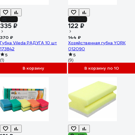
-9%
-15%
335 ₽
122 ₽
370 ₽
144 ₽
Губка Vileda РАДУГА 10 шт
Хозяйственная губка YORK
173842
012090
5
5
(1)
(9)
В корзину
В корзину по 10