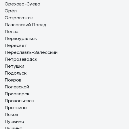
Орехово-Зуево
Орёл
Острогожск
Павловский Посад
Пенза
Первоуральск
Пересвет
Переславль-Залесский
Петрозаводск
Петушки
Подольск
Покров
Полевской
Приозерск
Прокопьевск
Протвино
Псков
Пушкино
Пущино