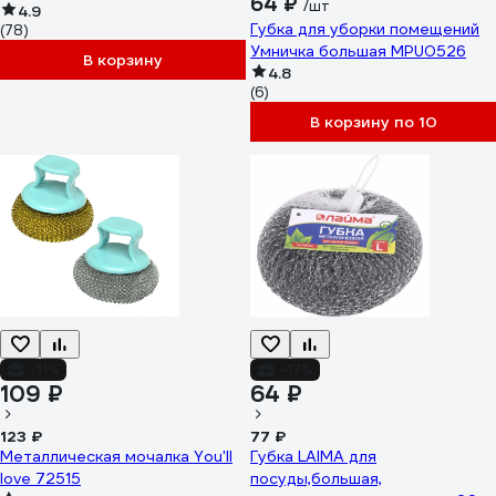
64 ₽
/шт
поролон/абразив 608650
4.9
Губка для уборки помещений
(78)
Умничка большая MPU0526
В корзину
4.8
(6)
В корзину по 10
-11%
-17%
109 ₽
64 ₽
123 ₽
77 ₽
Металлическая мочалка You'll
Губка LAIMA для
love 72515
посуды,большая,