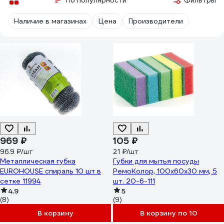
По популярности
Фильтры
Наличие в магазинах
Цена
Производители
969 ₽
105 ₽
96.9 ₽/шт
21 ₽/шт
Металлическая губка
Губки для мытья посуды
EUROHOUSE спираль 10 шт в
РемоКолор, 100x60x30 мм, 5
сетке 11994
шт. 20-6-111
4.9
5
(8)
(9)
В корзину
В корзину по 10