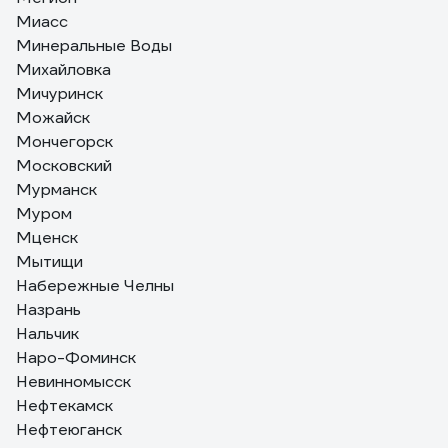
Миасс
Минеральные Воды
Михайловка
Мичуринск
Можайск
Мончегорск
Московский
Мурманск
Муром
Мценск
Мытищи
Набережные Челны
Назрань
Нальчик
Наро-Фоминск
Невинномысск
Нефтекамск
Нефтеюганск