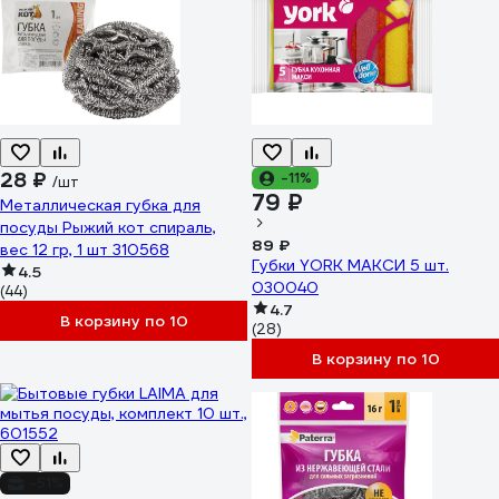
28 ₽
-11%
/шт
79 ₽
Металлическая губка для
посуды Рыжий кот спираль,
89 ₽
вес 12 гр, 1 шт 310568
Губки YORK МАКСИ 5 шт.
4.5
030040
(44)
4.7
В корзину по 10
(28)
В корзину по 10
-51%