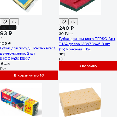
240 ₽
-12%
93 ₽
30 ₽/шт
Губка для клининга TERSO Арт
106 ₽
Т124 фреза 130x70x45 8 шт
Губки для посуды Paclan Practi
(16) Красный T124
целлюлозные, 2 шт
1
5900942513567
(1)
4.8
В корзину
(16)
В корзину по 10