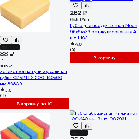
262 ₽
65.5 ₽/шт
Губка для посуды Lemon Moon
96x64x33 ретикулированная 4
шт. L103
4.8
-16%
(4)
88 ₽
В корзину
105 ₽
Хозяйственная универсальная
губка СИБРТЕХ 200х140х60
мм 86809
3.8
(11)
В корзину по 10
-3%