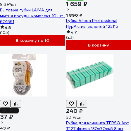
1 659 ₽
9.6 ₽/шт
Бытовые губки LAIMA для
1 890 ₽
мытья посуды, комплект 10 шт.,
Губка Vileda Professional
601551
ПурАктив, зеленый 123115
4.8
4.7
(105)
(23)
В корзину по 10
В корзину
240 ₽
-14%
37 ₽
30 ₽/шт
Губка для клининга TERSO Арт
43 ₽
Т127 фреза 130x70x45 8 шт