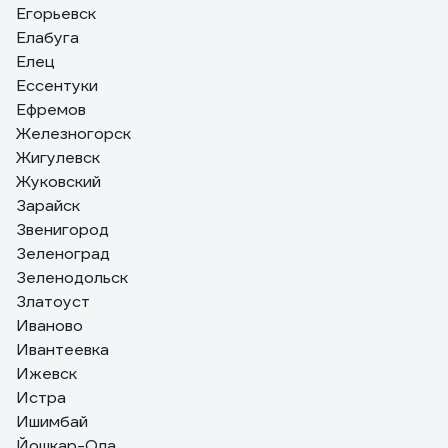
Егорьевск
Елабуга
Елец
Ессентуки
Ефремов
Железногорск
Жигулевск
Жуковский
Зарайск
Звенигород
Зеленоград
Зеленодольск
Златоуст
Иваново
Ивантеевка
Ижевск
Истра
Ишимбай
Йошкар-Ола