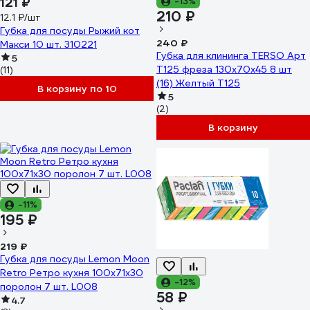
121 ₽
-13%
210 ₽
12.1 ₽/шт
Губка для посуды Рыжий кот
240 ₽
Макси 10 шт. 310221
Губка для клининга TERSO Арт
5
Т125 фреза 130x70x45 8 шт
(11)
(16) Желтый T125
В корзину по 10
5
(2)
В корзину
-11%
195 ₽
219 ₽
Губка для посуды Lemon Moon
Retro Ретро кухня 100x71x30
-12%
поролон 7 шт. L008
58 ₽
4.7