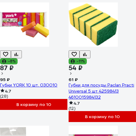
-8%
-11%
87 ₽
54 ₽
95 ₽
61 ₽
Губки YORK 10 шт. 030010
Губки для посуды Paclan Practi
4.7
Universal 5 шт 42598413
(28)
4610015984132
4.7
В корзину по 10
(12)
В корзину по 10