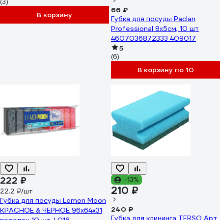
(3)
66 ₽
В корзину
Губка для посуды Paclan
Professional 8x5см, 10 шт
4607036872333 409017
5
(6)
В корзину по 10
222 ₽
-13%
210 ₽
22.2 ₽/шт
Губка для посуды Lemon Moon
240 ₽
КРАСНОЕ & ЧЕРНОЕ 96x64x31
Губка для клининга TERSO Арт