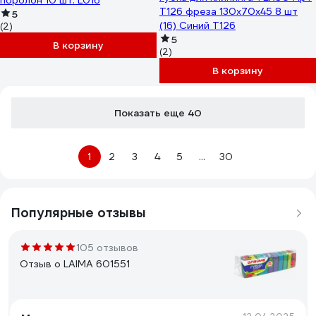
поролон 10 шт. L016
Т126 фреза 130x70x45 8 шт
5
(16) Синий T126
(2)
5
В корзину
(2)
В корзину
Показать еще 40
1
2
3
4
5
...
30
Популярные отзывы
105 отзывов
Отзыв о LAIMA 601551