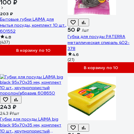
100 ₽
203 ₽
Бытовые губки LAIMA для
мытья посуды, комплект 10 шт.,
50 ₽
/шт
601552
Губка для посуды PATERRA
4.8
(437)
металлическая спираль 402-
378
В корзину по 10
4.6
(21)
В корзину по 10
243 ₽
24.3 ₽/шт
Губки для посуды LAIMA big
black 95x70x35 мм, комплект
10 шт., крупнопористый