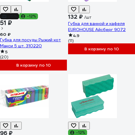
132 ₽
-15%
-12%
/шт
51 ₽
Губка для ванной и кафеля
EUROHOUSE Айсберг 9072
60 ₽
4.9
Губка для посуды Рыжий кот
(11)
Макси 5 шт. 310220
В корзину по 10
5
(20)
В корзину по 10
96 ₽
-12%