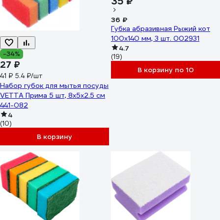
35 ₽
36 ₽
Губка абразивная Рыжий кот
100х140 мм, 3 шт. 002931
4.7
-34%
(19)
27 ₽
В корзину по 10
41 ₽
5.4 ₽/шт
Набор губок для мытья посуды
VETTA Прима 5 шт, 8x5х2.5 см
441-082
4
(10)
В корзину