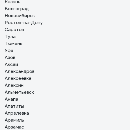
Казань
Покупал для очистки жал паяльников. С этой задачей
Волгоград
справляется отлично.
Новосибирск
Ростов-на-Дону
Саратов
Тула
Тюмень
Уфа
Азов
Аксай
Александров
Алексеевка
Алексин
Альметьевск
Анапа
Апатиты
Апрелевка
Арамиль
Арзамас