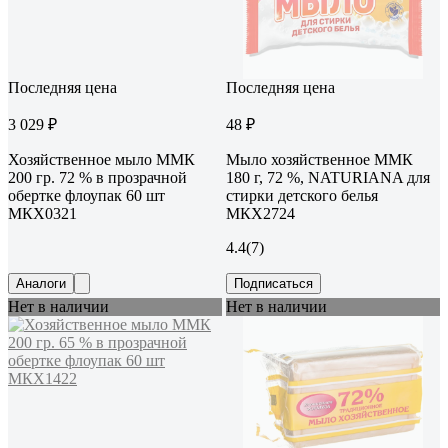
Последняя цена
Последняя цена
3 029 ₽
48 ₽
Хозяйственное мыло ММК
Мыло хозяйственное ММК
200 гр. 72 % в прозрачной
180 г, 72 %, NATURIANA для
обертке флоупак 60 шт
стирки детского белья
МКХ0321
МКХ2724
4.4
(7)
Аналоги
Подписаться
Нет в наличии
Нет в наличии