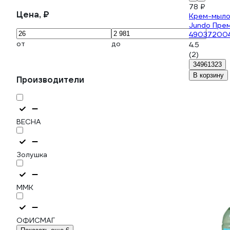
78 ₽
Цена, ₽
Крем-мыл
Jundo Прем
49037200
от
до
4.5
(2)
34961323
В корзину
Производители
ВЕСНА
Золушка
ММК
ОФИСМАГ