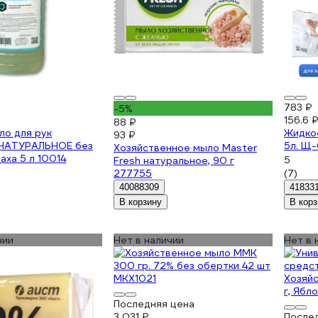
783 ₽
-5%
156.6 
88 ₽
ло для рук
Жидко
93 ₽
НАТУРАЛЬНОЕ без
5л. Щ
Хозяйственное мыло Master
аха 5 л 10014
5
Fresh натуральное, 90 г
277755
(7)
40088309
41833
В корзину
В корз
чии
Нет в наличии
Нет в 
Последняя цена
3 031 ₽
После