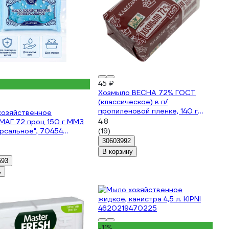
45 ₽
Хозмыло ВЕСНА 72% ГОСТ
(классическое) в п/
пропиленовой пленке, 140 г
хозяйственное
6048
4.8
АГ 72 проц 150 г ММЗ
рсальное", 70454
(19)
0
30603992
В корзину
593
ь
-11%