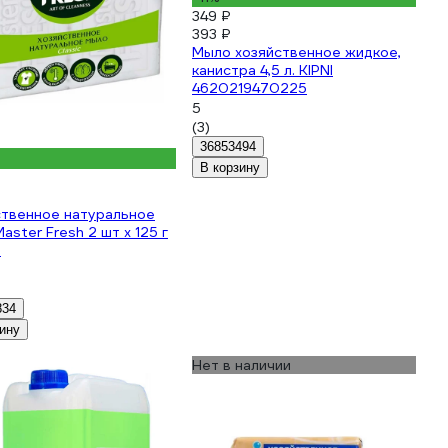
349 ₽
393 ₽
Мыло хозяйственное жидкое,
канистра 4,5 л. KIPNI
4620219470225
5
(3)
36853494
В корзину
ственное натуральное
aster Fresh 2 шт x 125 г
5
834
ину
Нет в наличии