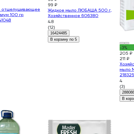
99 ₽
о отшелушивающее
Жидкое мыло ЛЮБАША 500 г,
иум 100 гр
Хозяйственное 606380
41048
4.8
(12)
16424485
В корзину по 5
-3%
205 ₽
211 ₽
Хозяй
мыло M
21832
4
(3)
28808
В корз