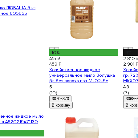
ло ЛЮБАША 5 кг,
нное 605655
-10%
-6%
415 ₽
2 810 
459 ₽
2 981 
Хозяйственное жидкое
Хозяй
универсальное мыло Золушка
гр. 72
5л без запаха пэт М-02-5с
МКХ07
5
4.3
(10)
(7)
30706370
30686
В корзину
В корз