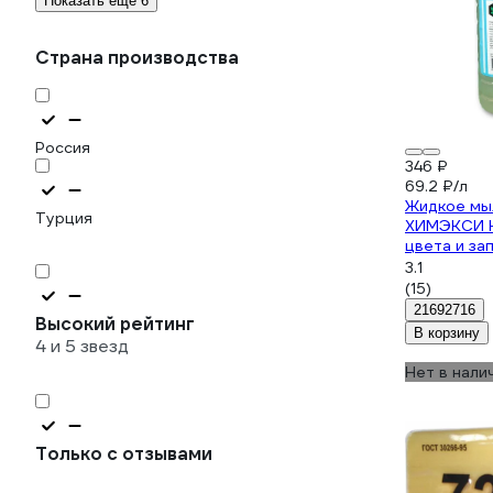
Показать еще 6
Страна производства
Россия
346 ₽
69.2 ₽/л
Жидкое мы
Турция
ХИМЭКСИ 
цвета и зап
3.1
(15)
21692716
Высокий рейтинг
В корзину
4 и 5 звезд
Нет в нали
Только с отзывами