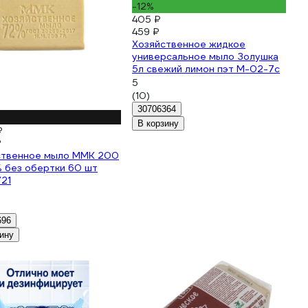
-12%
405 ₽
459 ₽
Хозяйственное жидкое
универсальное мыло Золушка
5л свежий лимон пэт М-02-7с
5
(10)
30706364
В корзину
₽
₽
ственное мыло ММК 200
% без обертки 60 шт
21
696
ину