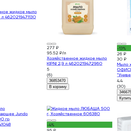
нное жидкое мыло
5 л 4620219471130
277 ₽
-13%
95.52 ₽/л
26 ₽
Хозяйственное жидкое мыло
30 ₽
KIPNI 2,9 л 4620219472960
Мыло 
5
ОФИСМ
(6)
"Униве
60764
4.4
36853470
(30)
В корзину
34667
Купит
-4%
95 ₽