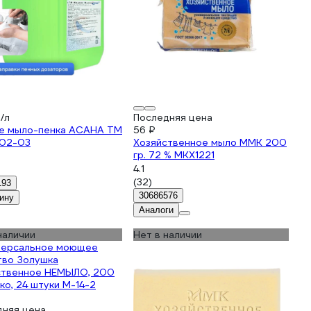
₽/л
Последняя цена
е мыло-пенка АСАНА ТМ
56 ₽
-02-03
Хозяйственное мыло ММК 200
гр. 72 % МКХ1221
4.1
(32)
193
30686576
ину
Аналоги
наличии
Нет в наличии
дняя цена