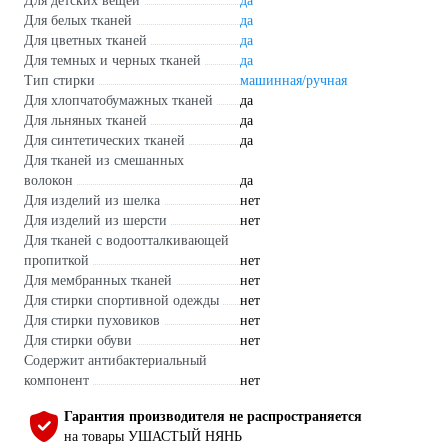
Для детских вещей
да
Для белых тканей
да
Для цветных тканей
да
Для темных и черных тканей
да
Тип стирки
машинная/ручная
Для хлопчатобумажных тканей
да
Для льняных тканей
да
Для синтетических тканей
да
Для тканей из смешанных
волокон
да
Для изделий из шелка
нет
Для изделий из шерсти
нет
Для тканей с водоотталкивающей
пропиткой
нет
Для мембранных тканей
нет
Для стирки спортивной одежды
нет
Для стирки пуховиков
нет
Для стирки обуви
нет
Содержит антибактериальный
компонент
нет
Гарантия производителя не распространяется
на товары УШАСТЫЙ НЯНЬ