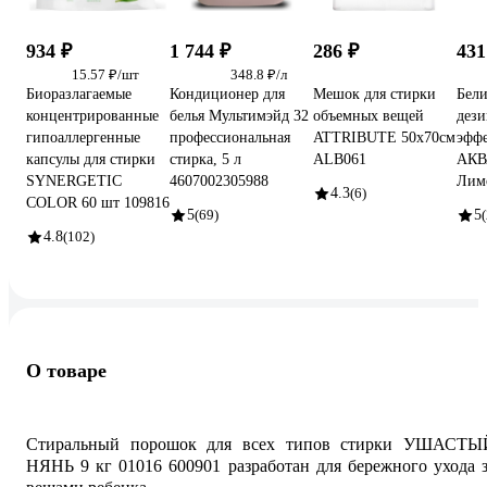
934 ₽
1 744 ₽
286 ₽
431
15.57 ₽/шт
348.8 ₽/л
Биоразлагаемые
Кондиционер для
Мешок для стирки
Бели
концентрированные
белья Мультимэйд 32
объемных вещей
дез
гипоаллергенные
профессиональная
ATTRIBUTE 50х70см
эфф
капсулы для стирки
стирка, 5 л
ALB061
АКВ
SYNERGETIC
4607002305988
Лим
4.3
(6)
COLOR 60 шт 109816
5
(69)
5
(
4.8
(102)
О товаре
Стиральный порошок для всех типов стирки УШАСТЫ
НЯНЬ 9 кг 01016 600901 разработан для бережного ухода 