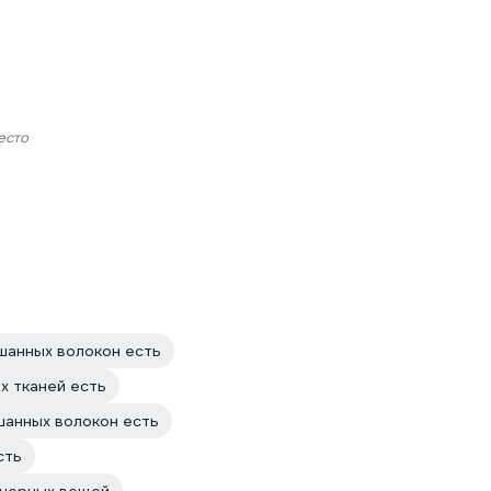
есто
шанных волокон есть
х тканей есть
шанных волокон есть
сть