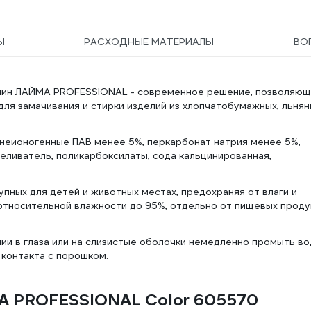
Ы
РАСХОДНЫЕ МАТЕРИАЛЫ
ВО
ашин ЛАЙМА PROFESSIONAL - современное решение, позволяю
ля замачивания и стирки изделий из хлопчатобумажных, льнян
 неионогенные ПАВ менее 5%, перкарбонат натрия менее 5%,
еливатель, поликарбоксилаты, сода кальцинированная,
.
упных для детей и животных местах, предохраняя от влаги и
 относительной влажности до 95%, отдельно от пищевых проду
нии в глаза или на слизистые оболочки немедленно промыть во
 контакта с порошком.
MA PROFESSIONAL Color 605570