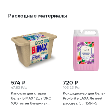
Расходные материалы
574 ₽
720 ₽
47.83 ₽/шт
103.23 ₽/л
Капсулы для стирки
Кондиционер для белья
белья BIMAX 12шт ЭКО
Pro-Brite LAXA Летний
100 пятен бумажная
рассвет, 5 л 1594-5
коробка, 03768 702638