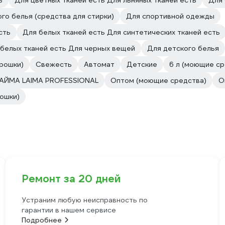
ь
Для цветных тканей есть Для льняных тканей есть
Для
го белья (средства для стирки)
Для спортивной одежды
сть
Для белых тканей есть Для синтетических тканей есть
белых тканей есть Для черных вещей
Для детского белья
рошки)
Свежесть
Автомат
Детские
6 л (моющие ср
АЙМА LAIMA PROFESSIONAL
Оптом (моющие средства)
О
ошки)
Ремонт за 20 дней
Устраним любую неисправность по
гарантии в нашем сервисе
Подробнее