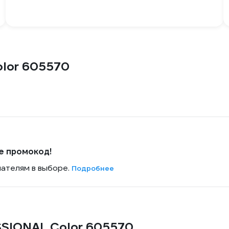
lor 605570
е промокод!
пателям в выборе.
Подробнее
SSIONAL Color 605570