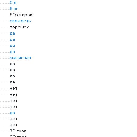
6 л
6 кг
60 стирок
свежесть
порошок
да
да
да
да
машинная
да
да
да
да
нет
нет
нет
нет
да
нет
нет
30 град