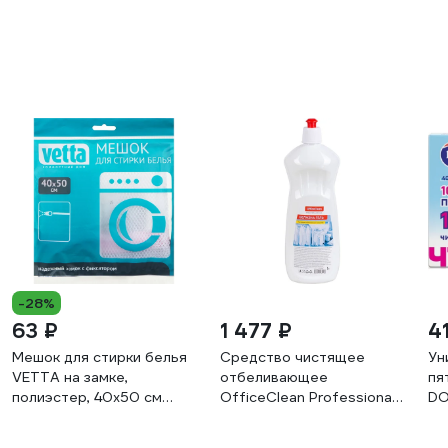
-28%
63 ₽
1 477 ₽
4
Мешок для стирки белья
Средство чистящее
Ун
VETTA на замке,
отбеливающее
пя
полиэстер, 40x50 см
OfficeClean Professional
DO
452-055
Белизна-гель 246204/П
3.1