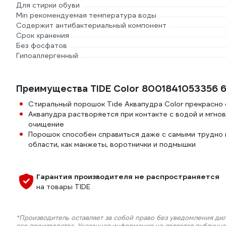
Для стирки обуви
Min рекомендуемая температура воды
Содержит антибактериальный компонент
Срок хранения
Без фосфатов
Гипоаллергенный
Преимущества TIDE Color 8001841053356 
Стиральный порошок Tide Аквапудра Color прекрасно
Аквапудра растворяется при контакте с водой и мгно
очищение
Порошок способен справиться даже с самыми трудно 
области, как манжеты, воротнички и подмышки
Гарантия производителя не распространяется
на товары TIDE
*Производитель оставляет за собой право без уведомления ди
его производства. Указанная информация не является публичн