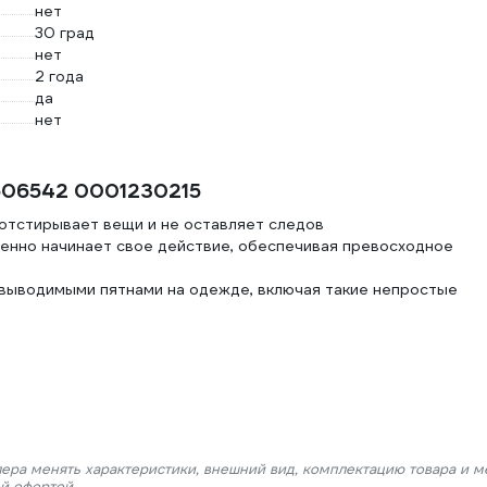
нет
30 град
нет
2 года
да
нет
606542 0001230215
 отстирывает вещи и не оставляет следов
венно начинает свое действие, обеспечивая превосходное
выводимыми пятнами на одежде, включая такие непростые
лера менять характеристики, внешний вид, комплектацию товара и м
ой офертой