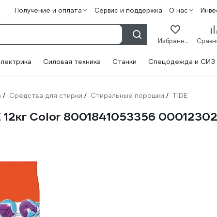
Получение и оплата
Сервис и поддержка
О нас
Инве
Избранное
лектрика
Силовая техника
Станки
Спецодежда и СИЗ
а
Средства для стирки
Стиральные порошки
TIDE
/
/
/
 12кг Color 8001841053356 0001230