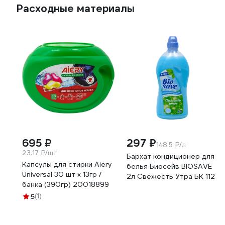
Расходные материалы
695 ₽
297 ₽
148.5 ₽/л
23.17 ₽/шт
Бархат кондиционер для
Капсулы для стирки Aiery
белья Биосейв BIOSAVE
Universal 30 шт х 13гр /
2л Свежесть Утра БК 112
банка (390гр) 20018899
5
(1)