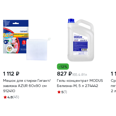
-12%
1 112 ₽
827 ₽
1 
165.4 ₽/л
Мешок для стирки Гигант/
Гель-концентрат MODUS
Ср
завязка AZUR 60x90 см
Белизна-М, 5 л 274442
пя
912410
2 
5
(1)
и 
4.8
(45)