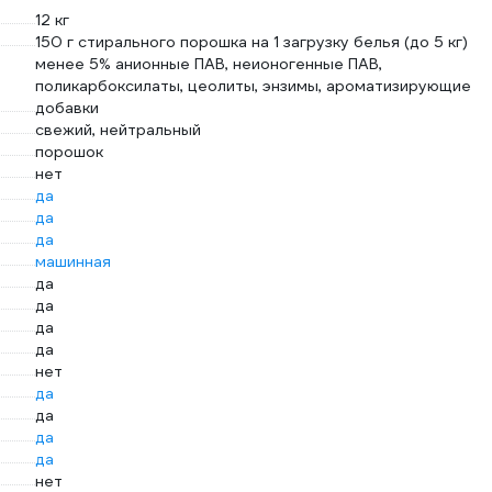
12 кг
150 г стирального порошка на 1 загрузку белья (до 5 кг)
менее 5% анионные ПАВ, неионогенные ПАВ,
поликарбоксилаты, цеолиты, энзимы, ароматизирующие
добавки
свежий, нейтральный
порошок
нет
да
да
да
машинная
да
да
да
да
нет
да
да
да
да
нет