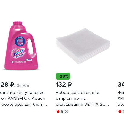
-28%
128 ₽
132 ₽
346 
564 ₽/л
едство для удаления
Набор салфеток для
Жидкое
тен VANISH Oxi Action
стирки против
ХИМЭК
л без хлора, для белых
окрашивания VETTA 20
без цве
цветных тканей 608946
шт, 25x12 см 452-046
10014
5
(5)
3.1
(15