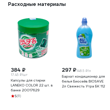
Расходные материалы
384 ₽
297 ₽
148.5 ₽/л
17.45 ₽/шт
Бархат кондиционер для
Капсулы для стирки
белья Биосейв BIOSAVE
LANEKO COLOR 22 шт. в
2л Свежесть Утра БК 112
банке 20017629
(8)
5