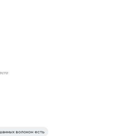
есто
шанных волокон есть