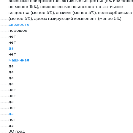
анионные поверхностно-активные вещества (5% или боле
но менее 15%), неионогенные поверхностно-активные
вещества (менее 5%), энзимы (менее 5%), поликарбоксила
(менее 5%), ароматизирующий компонент (менее 5%)
свежесть
порошок
нет
нет
да
нет
машинная
да
да
да
да
нет
нет
да
нет
да
нет
да
30 град