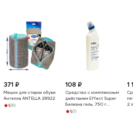
371 ₽
108 ₽
1 
Мешок для стирки обуви
Средство с комплексным
Ср
Антелла ANTELLA 28922
действием Effect Super
пя
Белизна гель, 750 г
2 
(6)
5
25710
и 
(1)
5