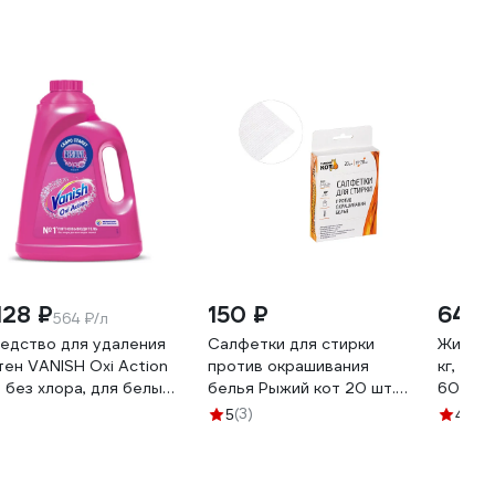
128 ₽
150 ₽
641 
564 ₽/л
едство для удаления
Салфетки для стирки
Жидко
тен VANISH Oxi Action
против окрашивания
кг, Хо
л без хлора, для белых
белья Рыжий кот 20 шт.
60565
цветных тканей 608946
106913
(3)
(4
5
4.9