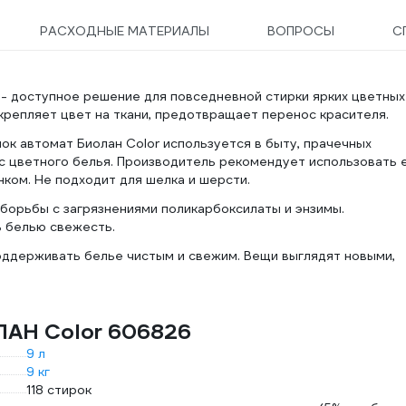
РАСХОДНЫЕ МАТЕРИАЛЫ
ВОПРОСЫ
С
- доступное решение для повседневной стирки ярких цветных
крепляет цвет на ткани, предотвращает перенос красителя.
к автомат Биолан Color используется в быту, прачечных
 с цветного белья. Производитель рекомендует использовать 
нком. Не подходит для шелка и шерсти.
 борьбы с загрязнениями поликарбоксилаты и энзимы.
ь белью свежесть.
оддерживать белье чистым и свежим. Вещи выглядят новыми,
ЛАН Color 606826
9 л
9 кг
118 стирок