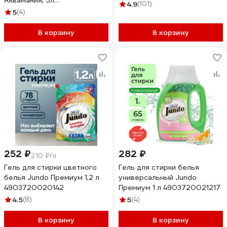
Аквамания, 5л
4.9
(101)
4640050731859
5
(4)
В корзину
В корзину
252 ₽
282 ₽
210 ₽/л
Гель для стирки цветного
Гель для стирки белья
белья Jundo Премиум 1,2 л
универсальный Jundo
4903720020142
Премиум 1 л 4903720021217
4.5
(8)
5
(4)
В корзину
В корзину