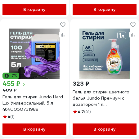
В корзину
В корзину
-7%
455 ₽
323 ₽
489 ₽
Гель для стирки цветного
Гель для стирки Jundo Hard
белья Jundo Премиум с
Lux Универсальный, 5 л
дозатором 1 л
4640050731989
4903720020074
4.7
(41)
4
(1)
В корзину
В корзину