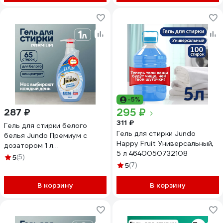
-5%
295 ₽
287 ₽
311 ₽
Гель для стирки белого
Гель для стирки Jundo
белья Jundo Премиум с
Happy Fruit Универсальный,
дозатором 1 л
5 л 4640050732108
4903720020067
5
(5)
5
(7)
В корзину
В корзину