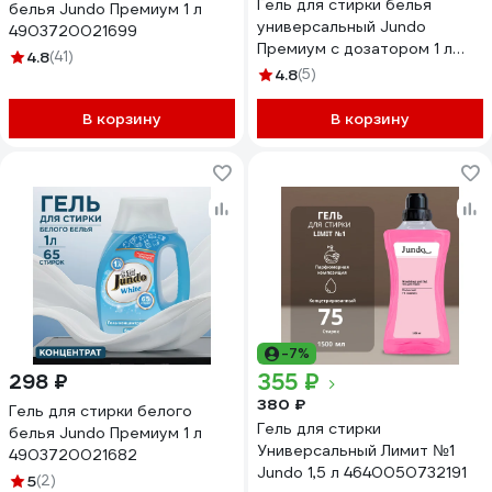
Гель для стирки белья
белья Jundo Премиум 1 л
универсальный Jundo
4903720021699
Премиум с дозатором 1 л
4.8
(41)
4903720020340
4.8
(5)
В корзину
В корзину
-7%
355 ₽
298 ₽
380 ₽
Гель для стирки белого
Гель для стирки
белья Jundo Премиум 1 л
Универсальный Лимит №1
4903720021682
Jundo 1,5 л 4640050732191
5
(2)