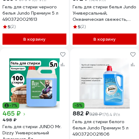
Гель для стирки черного
Гель для стирки белья Jundo
белья Jundo Премиум 5 л
Универсальный,
4903720021613
Океаническая свежесть,
концентрированный, 5 л 200
5
(2)
5
(2)
стирок 4903720041130
В корзину
В корзину
-7%
-5%
465 ₽
882 ₽
928 ₽
176.4 ₽/л
498 ₽
Гель для стирки белого
Гель для стирки JUNDO Mr.
белья Jundo Премиум 5 л
Dizzy Универсальный
4903720021606