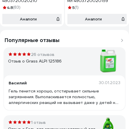
4903720020210
мл 4903720020159
4.8
(83)
5
(1)
Аналоги
Аналоги
Популярные отзывы
26 отзывов
Отзыв о Grass ALPI 125186
Василий
30.01.2023
Гель пенится хорошо, отстирывает сильные
загрязнения. Выполаскивается полностью,
аллергических реакций не вызывает даже у детей не
наблюдается. Приятный запах не резкий, после стирки
вещи мягкие, пахнут свежестью.
1 отзыв