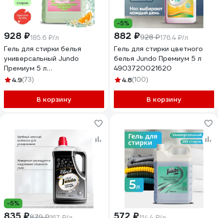
-5%
928 ₽
882 ₽
928 ₽
185.6 ₽/л
176.4 ₽/л
Гель для стирки белья
Гель для стирки цветного
универсальный Jundo
белья Jundo Премиум 5 л
Премиум 5 л
4903720021620
4903720021637
4.9
(73)
4.8
(100)
В корзину
В корзину
-5%
835 ₽
572 ₽
879 ₽
167 ₽/л
114.4 ₽/л