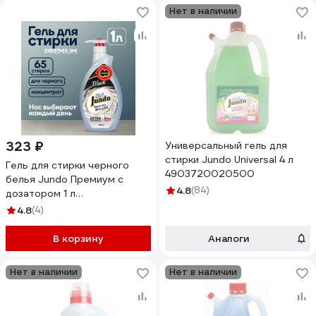
Нет в наличии
323 ₽
Универсальный гель для
стирки Jundo Universal 4 л
Гель для стирки черного
4903720020500
белья Jundo Премиум с
4.8
(84)
дозатором 1 л
4903720020081
4.8
(4)
В корзину
Аналоги
Нет в наличии
Нет в наличии