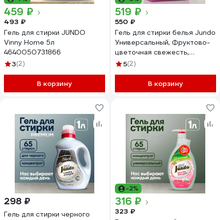
459 ₽
519 ₽
493 ₽
550 ₽
Гель для стирки JUNDO
Гель для стирки белья Jundo
Vinny Home 5л
Универсальный, Фруктово-
4640050731866
цветочная свежесть,
концентрированный 5 л
3
(2)
5
(2)
4903720041406
В корзину
В корзину
-2%
316 ₽
298 ₽
323 ₽
Гель для стирки черного