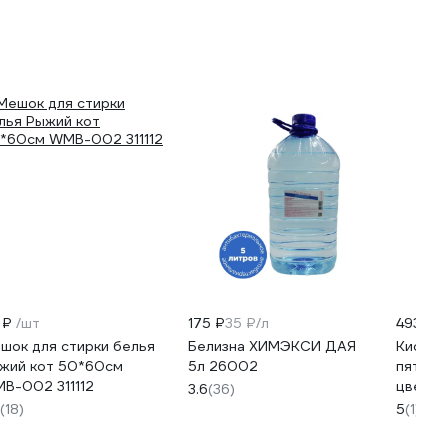
 ₽
/шт
175 ₽
35 ₽/л
493 ₽
шок для стирки белья
Белизна ХИМЭКСИ ДАЯ
Кислор
жий кот 50*60см
5л 26002
пятнов
B-002 311112
цветны
3.6
(36)
MAUNFE
(18)
5
(1)
MSC10