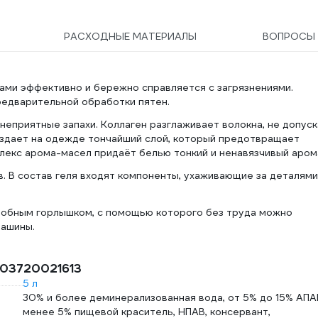
РАСХОДНЫЕ МАТЕРИАЛЫ
ВОПРОСЫ
лами эффективно и бережно справляется с загрязнениями.
предварительной обработки пятен.
 неприятные запахи. Коллаген разглаживает волокна, не допус
оздает на одежде тончайший слой, который предотвращает
плекс арома-масел придаёт белью тонкий и ненавязчивый аром
. В состав геля входят компоненты, ухаживающие за деталями
добным горлышком, с помощью которого без труда можно
машины.
4903720021613
5 л
30% и более деминерализованная вода, от 5% до 15% АПА
менее 5% пищевой краситель, НПАВ, консервант,