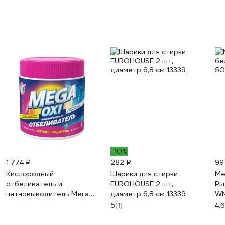
-10%
1 774 ₽
282 ₽
99
Кислородный
Шарики для стирки
Ме
отбеливатель и
EUROHOUSE 2 шт,
Ры
пятновыводитель Мега
диаметр 6,8 см 13339
WM
MEGA OXI для белых и
5
(1)
4.6
цветных тканей, 500 г,
банка, 8 штук С-17-4