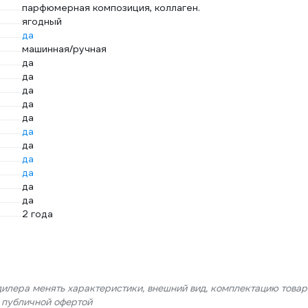
парфюмерная композиция, коллаген.
ягодный
да
машинная/ручная
да
да
да
да
да
да
да
да
да
да
да
2 года
дилера менять характеристики, внешний вид, комплектацию товар
я публичной офертой