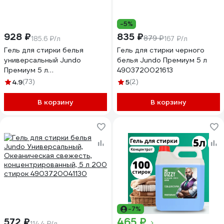
-5%
928 ₽
835 ₽
879 ₽
185.6 ₽/л
167 ₽/л
Гель для стирки белья
Гель для стирки черного
универсальный Jundo
белья Jundo Премиум 5 л
Премиум 5 л
4903720021613
4903720021637
4.9
(73)
5
(2)
В корзину
В корзину
-7%
465 ₽
572 ₽
114.4 ₽/л