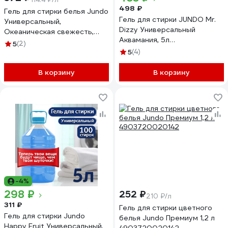
498 ₽
Гель для стирки белья Jundo
Гель для стирки JUNDO Mr.
Универсальный,
Dizzy Универсальный
Океаническая свежесть,
Аквамания, 5л
концентрированный, 5 л 200
5
(2)
4640050731859
стирок 4903720041130
5
(4)
В корзину
В корзину
-4%
298 ₽
252 ₽
210 ₽/л
311 ₽
Гель для стирки цветного
Гель для стирки Jundo
белья Jundo Премиум 1,2 л
Happy Fruit Универсальный,