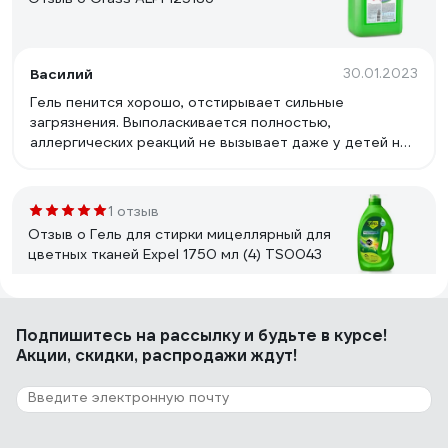
Василий
30.01.2023
Гель пенится хорошо, отстирывает сильные
загрязнения. Выполаскивается полностью,
аллергических реакций не вызывает даже у детей не
наблюдается. Приятный запах не резкий, после стирки
вещи мягкие, пахнут свежестью.
1 отзыв
Отзыв о Гель для стирки мицеллярный для
цветных тканей Expel 1750 мл (4) TS0043
Дарина
03.07.2024
Подпишитесь
на рассылку
и будьте в курсе!
Мицелярный гель никогда ранее не пробовала, но
Акции, скидки, распродажи ждут!
очень уж его мне разрекламировали. Увидела на
маркетпоейсе и решила была не была! Гель мне очень
понравился, очень хорошо отстирывает вещи, делает
их мягкими, после стирки вещи как новенькие, возьму
еще!
2 отзыва