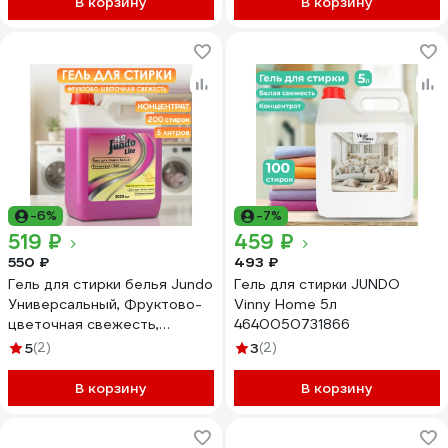
В корзину
В корзину
-6%
-7%
519 ₽
459 ₽
550 ₽
493 ₽
Гель для стирки белья Jundo
Гель для стирки JUNDO
Универсальный, Фруктово-
Vinny Home 5л
цветочная свежесть,
4640050731866
концентрированный 5 л
5
(2)
3
(2)
4903720041406
В корзину
В корзину