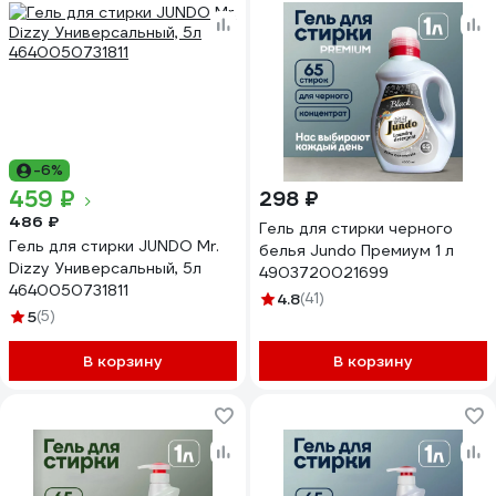
-6%
459 ₽
298 ₽
486 ₽
Гель для стирки черного
Гель для стирки JUNDO Mr.
белья Jundo Премиум 1 л
Dizzy Универсальный, 5л
4903720021699
4640050731811
4.8
(41)
5
(5)
В корзину
В корзину