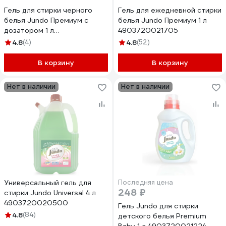
Гель для стирки черного
Гель для ежедневной стирки
белья Jundo Премиум с
белья Jundo Премиум 1 л
дозатором 1 л
4903720021705
4903720020081
4.8
(4)
4.8
(52)
В корзину
В корзину
Нет в наличии
Нет в наличии
Универсальный гель для
Последняя цена
248 ₽
стирки Jundo Universal 4 л
4903720020500
Гель Jundo для стирки
4.8
(84)
детского белья Premium