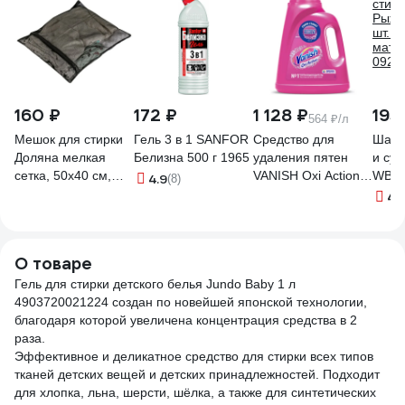
160 ₽
172 ₽
1 128 ₽
195
564 ₽/л
Мешок для стирки
Гель 3 в 1 SANFOR
Средство для
Шари
Доляна мелкая
Белизна 500 г 1965
удаления пятен
и су
сетка, 50х40 см,
VANISH Oxi Action 2
WB2 2
4.9
(8)
цвет черный
л без хлора, для
мате
4.
4333605
белых и цветных
0924
тканей 608946
О товаре
Гель для стирки детского белья Jundo Baby 1 л
4903720021224 создан по новейшей японской технологии,
благодаря которой увеличена концентрация средства в 2
раза.
Эффективное и деликатное средство для стирки всех типов
тканей детских вещей и детских принадлежностей. Подходит
для хлопка, льна, шерсти, шёлка, а также для синтетических