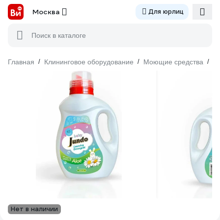
Москва
Для юрлиц
Поиск в каталоге
Главная
/
Клининговое оборудование
/
Моющие средства
/
С
Нет в наличии