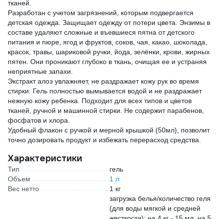
тканей.
Разработан с учетом загрязнений, которым подвергается
детская одежда. Защищает одежду от потери цвета. Энзимы в
составе удаляют сложные и въевшиеся пятна от детского
питания и пюре, ягод и фруктов, соков, чая, какао, шоколада,
красок, травы, шариковой ручки, йода, зелёнки, крови, жирных
пятен. Они проникают глубоко в ткань, очищая ее и устраняя
неприятные запахи.
Экстракт алоэ увлажняет, не раздражает кожу рук во время
стирки. Гель полностью вымывается водой и не раздражает
нежную кожу ребенка. Подходит для всех типов и цветов
тканей, ручной и машинной стирки. Не содержит парабенов,
фосфатов и хлора.
Удобный флакон с ручкой и мерной крышкой (50мл), позволит
точно дозировать продукт и избежать перерасход средства.
Характеристики
Тип
гель
Объем
1 л
Вес нетто
1 кг
загрузка белья/количество геля
(для воды мягкой и средней
жесткости): на 4 кг - 15 мл, на 5