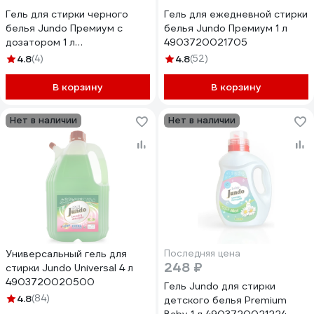
Гель для стирки черного
Гель для ежедневной стирки
белья Jundo Премиум с
белья Jundo Премиум 1 л
дозатором 1 л
4903720021705
4903720020081
4.8
(4)
4.8
(52)
В корзину
В корзину
Нет в наличии
Нет в наличии
Универсальный гель для
Последняя цена
248 ₽
стирки Jundo Universal 4 л
4903720020500
Гель Jundo для стирки
4.8
(84)
детского белья Premium