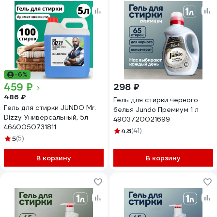
-6%
459 ₽
298 ₽
486 ₽
Гель для стирки черного
Гель для стирки JUNDO Mr.
белья Jundo Премиум 1 л
Dizzy Универсальный, 5л
4903720021699
4640050731811
4.8
(41)
5
(5)
В корзину
В корзину