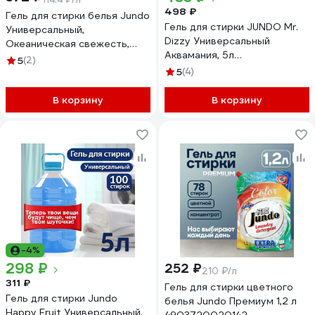
498 ₽
Гель для стирки белья Jundo
Гель для стирки JUNDO Mr.
Универсальный,
Dizzy Универсальный
Океаническая свежесть,
Аквамания, 5л
концентрированный, 5 л 200
5
(2)
4640050731859
стирок 4903720041130
5
(4)
В корзину
В корзину
-4%
298 ₽
252 ₽
210 ₽/л
311 ₽
Гель для стирки цветного
Гель для стирки Jundo
белья Jundo Премиум 1,2 л
Happy Fruit Универсальный,