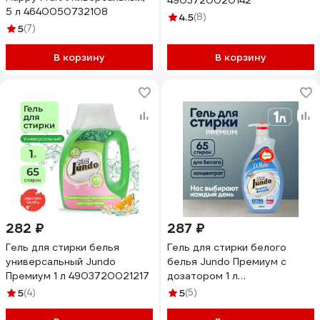
4903720020142
5 л 4640050732108
4.5
(8)
5
(7)
В корзину
В корзину
282 ₽
287 ₽
Гель для стирки белья
Гель для стирки белого
универсальный Jundo
белья Jundo Премиум с
Премиум 1 л 4903720021217
дозатором 1 л
4903720020067
5
(4)
5
(5)