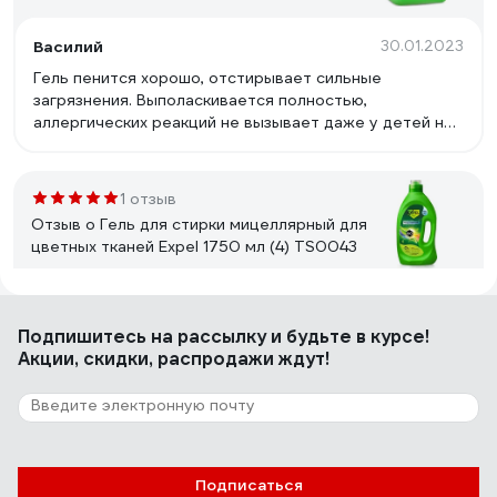
Василий
30.01.2023
Гель пенится хорошо, отстирывает сильные
загрязнения. Выполаскивается полностью,
аллергических реакций не вызывает даже у детей не
наблюдается. Приятный запах не резкий, после стирки
вещи мягкие, пахнут свежестью.
1 отзыв
Отзыв о Гель для стирки мицеллярный для
цветных тканей Expel 1750 мл (4) TS0043
Дарина
03.07.2024
Подпишитесь
на рассылку
и будьте в курсе!
Мицелярный гель никогда ранее не пробовала, но
Акции, скидки, распродажи ждут!
очень уж его мне разрекламировали. Увидела на
маркетпоейсе и решила была не была! Гель мне очень
понравился, очень хорошо отстирывает вещи, делает
их мягкими, после стирки вещи как новенькие, возьму
еще!
2 отзыва
Подписаться
Отзыв о Гель для стирки мицеллярный для