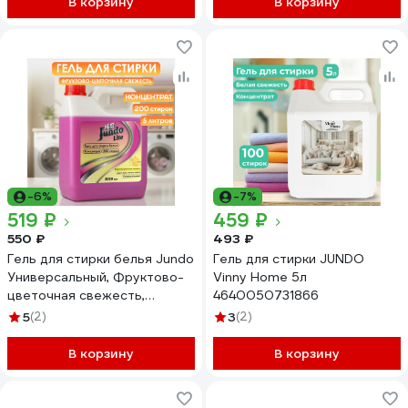
В корзину
В корзину
-6%
-7%
519 ₽
459 ₽
550 ₽
493 ₽
Гель для стирки белья Jundo
Гель для стирки JUNDO
Универсальный, Фруктово-
Vinny Home 5л
цветочная свежесть,
4640050731866
концентрированный 5 л
5
(2)
3
(2)
4903720041406
В корзину
В корзину