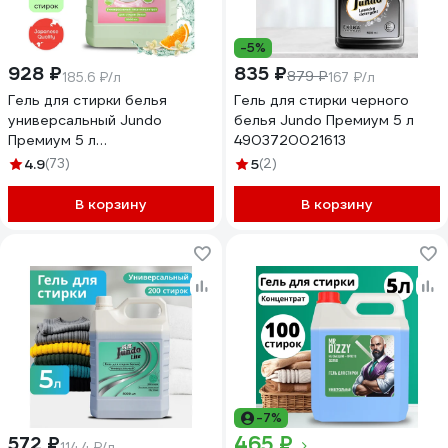
-5%
928 ₽
835 ₽
879 ₽
185.6 ₽/л
167 ₽/л
Гель для стирки белья
Гель для стирки черного
универсальный Jundo
белья Jundo Премиум 5 л
Премиум 5 л
4903720021613
4903720021637
4.9
(73)
5
(2)
В корзину
В корзину
-7%
465 ₽
572 ₽
114.4 ₽/л