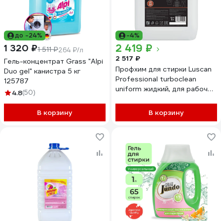
до -24%
-4%
2 419 ₽
1 320 ₽
1 511 ₽
264 ₽/л
2 517 ₽
Гель-концентрат Grass "Alpi
Профхим для стирки Luscan
Duo gel" канистра 5 кг
Professional turboclean
125787
uniform жидкий, для рабочей
4.8
(50)
одежды, 5 л 1850893
В корзину
В корзину