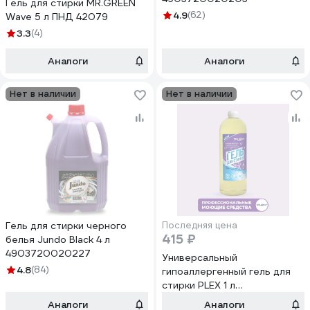
Гель для стирки MR.GREEN
4.9
(62)
Wave 5 л ПНД 42079
3.3
(4)
Аналоги
Аналоги
Нет в наличии
Нет в наличии
Гель для стирки черного
Последняя цена
415 ₽
белья Jundo Black 4 л
4903720020227
Универсальный
4.8
(84)
гипоаллергенный гель для
стирки PLEX 1 л
УТ000005975
Аналоги
Аналоги