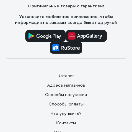
Оригинальные товары с гарантией!
Я особо не понимаю что такое мицеллярный гель, но
могу сказать лишь одно что купила я его не зря.
Установите мобильное приложение, чтобы
Хорошо отстирывает одежду, даже пятна от еды, при
информация по заказам всегда была под рукой
этом одежда остается очень мягкая. Я так понимаю
что гель стирает мягче чем порошок, мне понравился,
возьму еще!
Каталог
Адреса магазинов
Способы получения
Способы оплаты
Что улучшить?
Контакты