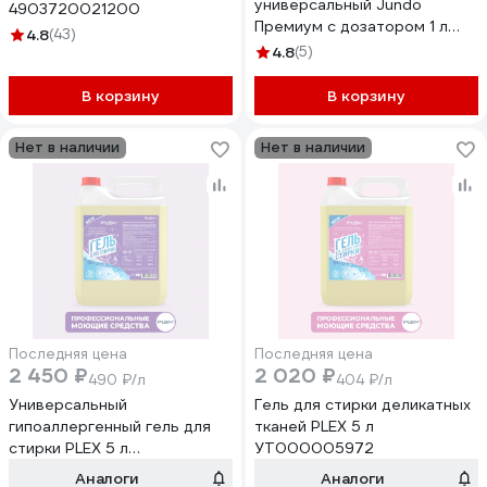
универсальный Jundo
4903720021200
Премиум с дозатором 1 л
4.8
(43)
4903720020340
4.8
(5)
В корзину
В корзину
Нет в наличии
Нет в наличии
Последняя цена
Последняя цена
2 450 ₽
2 020 ₽
490 ₽/л
404 ₽/л
Универсальный
Гель для стирки деликатных
гипоаллергенный гель для
тканей PLEX 5 л
стирки PLEX 5 л
УТ000005972
УТ000005976
Аналоги
Аналоги