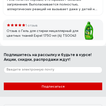
загрязнения. Выполаскивается полностью,
аллергических реакций не вызывает даже у детей не
наблюдается. Приятный запах не резкий, после стирки
вещи мягкие, пахнут свежестью.
1 отзыв
Отзыв о Гель для стирки мицеллярный для
цветных тканей Expel 1750 мл (4) TS0043
Дарина
03.07.2024
Подпишитесь
на рассылку
и будьте в курсе!
Мицелярный гель никогда ранее не пробовала, но
Акции, скидки, распродажи ждут!
очень уж его мне разрекламировали. Увидела на
маркетпоейсе и решила была не была! Гель мне очень
понравился, очень хорошо отстирывает вещи, делает
их мягкими, после стирки вещи как новенькие, возьму
еще!
2 отзыва
Подписаться
Отзыв о Гель для стирки мицеллярный для
детского белья Expel 1750 мл (4) TS0046
Инна
02.06.2024