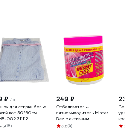
9 ₽
249 ₽
239 
/шт
шок для стирки белья
Отбеливатель-
Средст
жий кот 50*60см
пятновыводитель Mister
удален
B-002 311112
Dez с активным
крови, 
кислородом 750 г 113
продук
4.6
(18)
3.8
(4)
5
(1)
PROFE