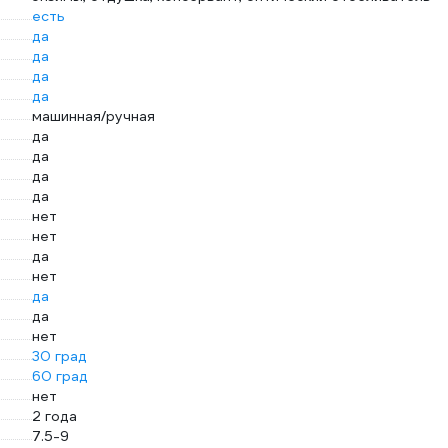
есть
да
да
да
да
машинная/ручная
да
да
да
да
нет
нет
да
нет
да
да
нет
30 град
60 град
нет
2 года
7.5-9