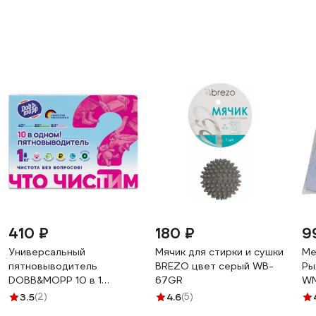
410 ₽
180 ₽
9
Универсальный
Мячик для стирки и сушки
Ме
пятновыводитель
BREZO цвет серый WB-
Ры
DOBB&MOPP 10 в 1
67GR
WM
3.11.01.100
3.5
(2)
4.6
(5)