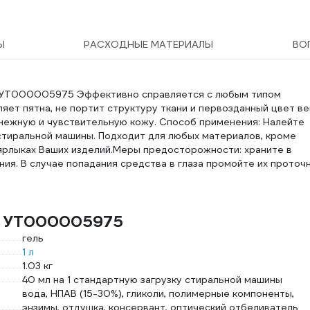
Ы
РАСХОДНЫЕ МАТЕРИАЛЫ
ВО
 л УТ000005975 Эффективно справляется с любым типом
яет пятна, не портит структуру ткани и первозданный цвет в
нежную и чувствительную кожу. Способ применения: Налейте
стиральной машины. Подходит для любых материалов, кроме
ярлыках Ваших изделий.Меры предосторожности: храните в
ния. В случае попадания средства в глаза промойте их проточ
X УТ000005975
гель
1 л
1.03 кг
40 мл на 1 стандартную загрузку стиральной машины
вода, НПАВ (15-30%), гликоли, полимерные компоненты,
энзимы, отдушка, консервант, оптический отбеливатель