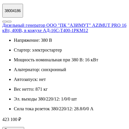
38004186
Дизельный генератор ООО "ПК "АЗИМУТ" AZIMUT PRO 16
кВт, 400В, в кожухе АД-16С-Т400-1РКМ12
Напряжение:
380 В
Стартер:
электростартер
Мощность номинальная при 380 В:
16 кВт
Альтернатор:
синхронный
Автозапуск:
нет
Вес нетто:
871 кг
Эл. выходы 380/220/12:
1/0/0 шт
Сила тока розеток 380/220/12:
28.8/0/0 А
423 100 ₽