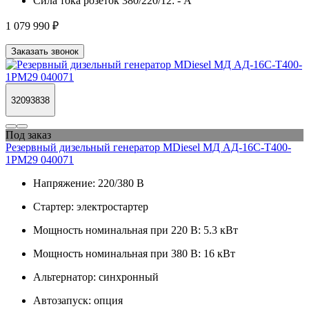
Сила тока розеток 380/220/12:
- А
1 079 990 ₽
Заказать звонок
32093838
Под заказ
Резервный дизельный генератор MDiesel МД АД-16С-Т400-
1РМ29 040071
Напряжение:
220/380 В
Стартер:
электростартер
Мощность номинальная при 220 В:
5.3 кВт
Мощность номинальная при 380 В:
16 кВт
Альтернатор:
синхронный
Автозапуск:
опция