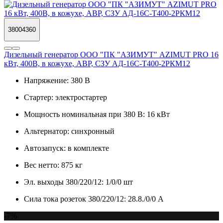
38004360
Дизельный генератор ООО "ПК "АЗИМУТ" AZIMUT PRO 16
кВт, 400В, в кожухе, АВР, СЗУ АД-16С-Т400-2РКМ12
Напряжение:
380 В
Стартер:
электростартер
Мощность номинальная при 380 В:
16 кВт
Альтернатор:
синхронный
Автозапуск:
в комплекте
Вес нетто:
875 кг
Эл. выходы 380/220/12:
1/0/0 шт
Сила тока розеток 380/220/12:
28.8./0/0 А
-7%