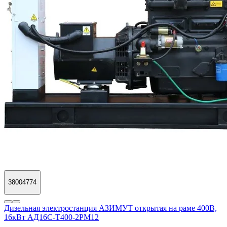
38004774
Дизельная электростанция АЗИМУТ открытая на раме 400В,
16кВт АД16С-Т400-2РМ12