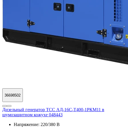
36698502
Дизельный генератор ТСС АД-16С-Т400-1РКМ11 в
шумозащитном кожухе 048443
Напряжение:
220/380 В