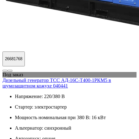
26681768
Под заказ
Дизельный генератор ТСС АД-16С-Т400-1РКМ5 в
шумозащитном кожухе 040441
Напряжение:
220/380 В
Стартер:
электростартер
Мощность номинальная при 380 В:
16 кВт
Альтернатор:
синхронный
Автозапуск:
опция