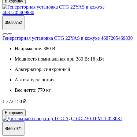
В корзину
35698752
Генераторная установка CTG 22YAS в кожухе 4687205469830
Напряжение:
380 В
Мощность номинальная при 380 В:
16 кВт
Альтернатор:
синхронный
Автозапуск:
опция
Вес нетто:
770 кг
1 372 150 ₽
В корзину
45687921