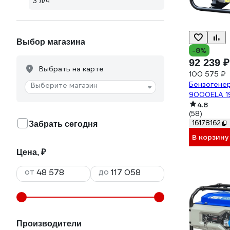
3 л/ч
Выбор магазина
-8%
92 239 ₽
Выбрать на карте
100 575 ₽
Бензогене
Выберите магазин
9000ELA 
4.8
(58)
16178162
Забрать сегодня
В корзину
Цена, ₽
от
до
Производители