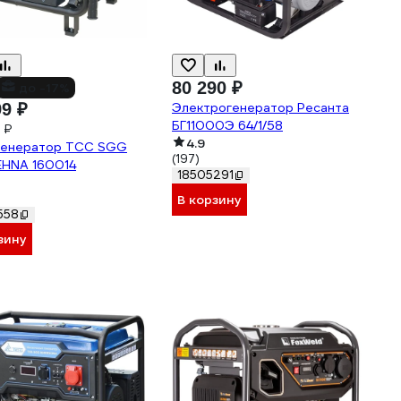
80 290 ₽
до -17%
99 ₽
Электрогенератор Ресанта
БГ11000Э 64/1/58
 ₽
4.9
генератор ТСС SGG
(197)
HNA 160014
18505291
В корзину
558
зину