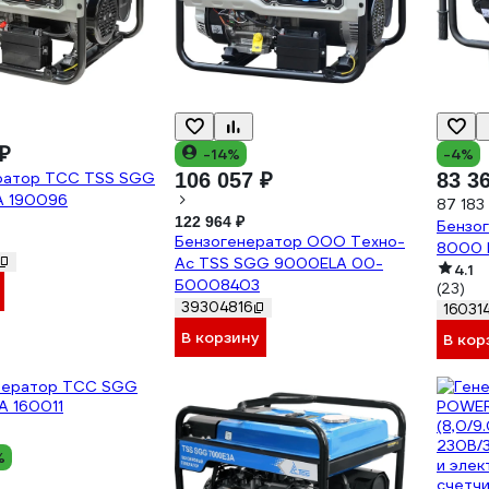
₽
-14%
-4%
ратор ТСС TSS SGG
106 057 ₽
83 3
 190096
87 183
122 964 ₽
Бензо
Бензогенератор ООО Техно-
8000 
Ас TSS SGG 9000ELА 00-
4.1
Б0008403
(23)
39304816
16031
В корзину
В кор
%