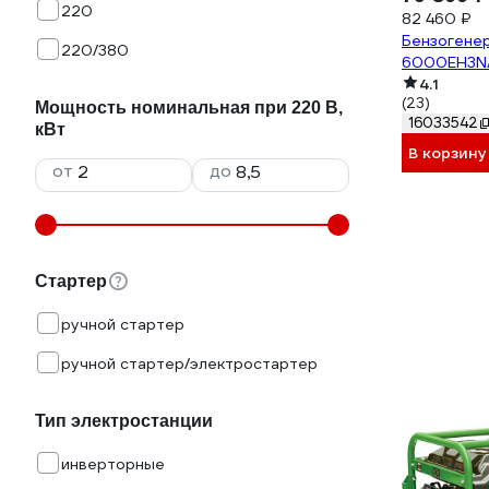
220
82 460 ₽
Бензогене
220/380
6000EH3NA
4.1
(23)
Мощность номинальная при 220 В,
16033542
кВт
В корзину
от
до
Стартер
ручной стартер
ручной стартер/электростартер
Тип электростанции
инверторные