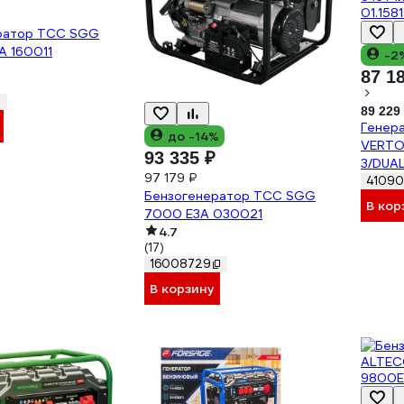
ратор ТСС SGG
 160011
-2
87 1
89 229
Генер
до -14%
VERTO
93 335 ₽
3/DUAL
97 179 ₽
230В/3
4109
Бензогенератор ТСС SGG
и элек
В кор
7000 E3A 030021
22л, с
4.7
01.158
(17)
16008729
В корзину