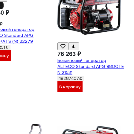
%
50 ₽
 ₽
новый генератор
O Standard APG
+ATS (N) 22279
251
76 263 ₽
зину
Бензиновый генератор
ALTECO Standard APG 9800TE
N 21531
18287407
В корзину