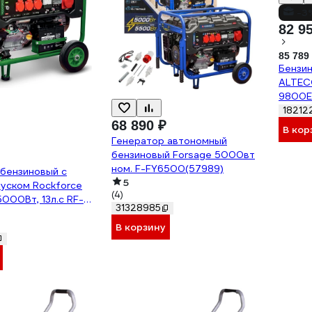
-3
82 9
85 789
Бензи
ALTEC
9800E
18212
68 890 ₽
В кор
Генератор автономный
бензиновый Forsage 5000вт
ном. F-FY6500(57989)
бензиновый с
5
уском Rockforce
(4)
5000Вт, 13л.с RF-
31328985
803)
В корзину