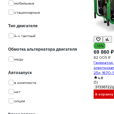
мобильные
стационарные
Тип двигателя
4-х тактный
-15%
Обмотка альтернатора двигателя
69 860 ₽
82 005 ₽
медь
Генератор 
электрозап
Автозапуск
25л, 1670-
FY6500(60
4.8
(5)
в комплекте
37336722
нет
В корзину
опция