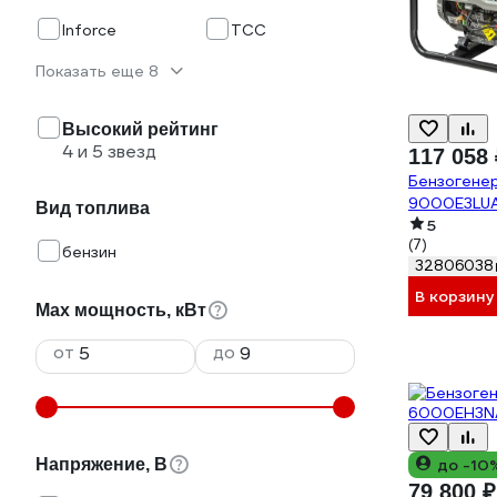
Inforce
ТСС
Показать еще 8
Высокий рейтинг
4 и 5 звезд
117 058 
Бензогене
9000E3LUA
Вид топлива
5
(7)
бензин
32806038
В корзину
Max мощность, кВт
от
до
до -10
Напряжение, В
79 800 ₽