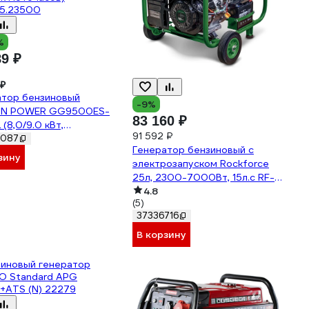
%
89 ₽
 ₽
атор бензиновый
-9%
N POWER GG9500ES-
83 160 ₽
 (8,0/9.0 кВт,
91 592 ₽
80В/50,18л.с,458см3.ручной
0087
Генератор бензиновый с
тр.старт, медь, 12В,бак
зину
электрозапуском Rockforce
четчик моточасов)
25л, 2300-7000Вт, 15л.с RF-
15.23500
FY8500(60804)
4.8
(5)
37336716
В корзину