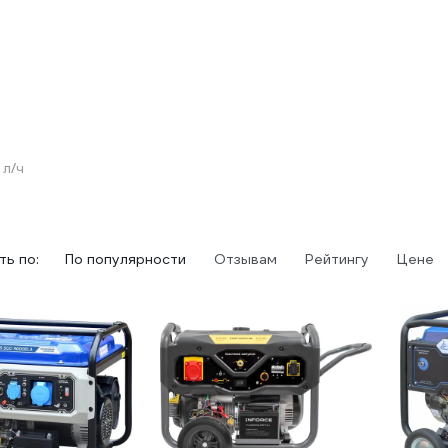
 л/ч
ь по:
По популярности
Отзывам
Рейтингу
Цене