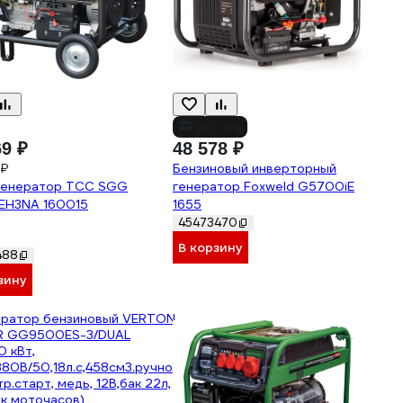
до -8%
69 ₽
48 578 ₽
 ₽
Бензиновый инверторный
генератор ТСС SGG
генератор Foxweld G5700iЕ
EH3NA 160015
1655
45473470
В корзину
488
зину