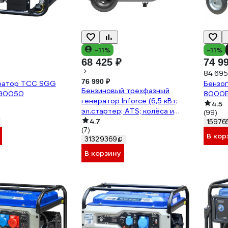
-11%
-11%
68 425 ₽
74 9
84 695
76 990 ₽
ратор ТСС SGG
Бензо
Бензиновый трехфазный
190050
8000E
генератор Inforce (6,5 кВт;
4.5
эл.стартер; ATS; колёса и
(99)
ручки) GL 6500E-3
4.7
15976
(7)
В кор
31329369
В корзину