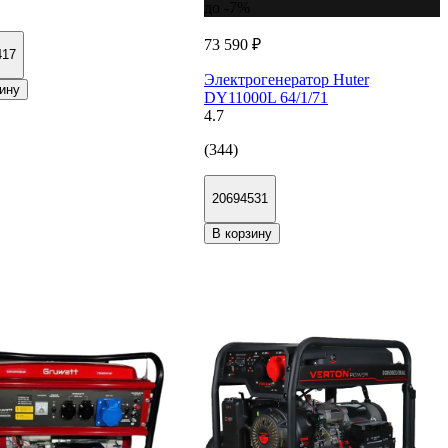
до -7%
73 590 ₽
417
Электрогенератор Huter
ину
DY11000L 64/1/71
4.7
(344)
20694531
В корзину