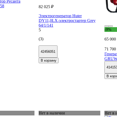
тор Ресанта
/58
82 025 ₽
Электрогенератор Huter
DY11,0LX-электростартер Grey
64/1/141
-9%
5
(3)
65 000
71 700
42456051
Генера
GRUW
В корзину
41415
В корз
Нет в наличии
Нет в 