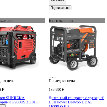
Подписаться
наличии
Нет в наличии
няя цена
Последняя цена
6 ₽
189 990 ₽
атор SUNREKA
Дизельный генератор с функцией
орный G9000iS 211018
Dual Power Daewoo DDAE
11000DХE-3