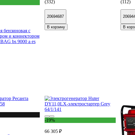
(332)
(112)
20694687
20694
В корзину
В корз
я бензиновая с
ером и коннектором
BAG bs 9000 a es
-19%
66 305 ₽