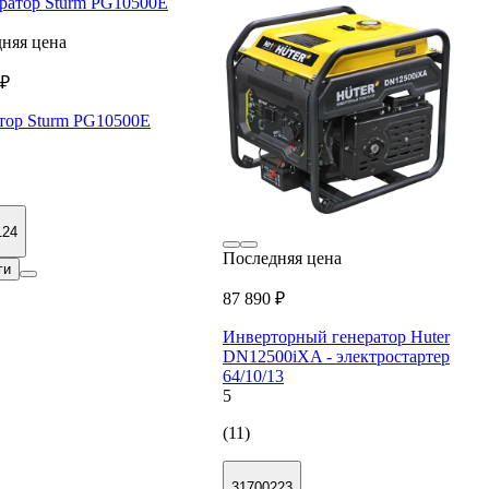
няя цена
 ₽
тор Sturm PG10500E
124
Последняя цена
ги
87 890 ₽
Инверторный генератор Huter
DN12500iXA - электростартер
64/10/13
5
(11)
31700223