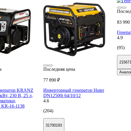
Послед
83 990
Генера
4.9
(95)
21567
а
Последняя цена
Анало
77 890 ₽
енератор KRANZ
Инверторный генератор Huter
Вт, 230 В, 25 л,
DN12500i 64/10/12
оматики,
4.6
р KR-16-1138
(204)
31700193