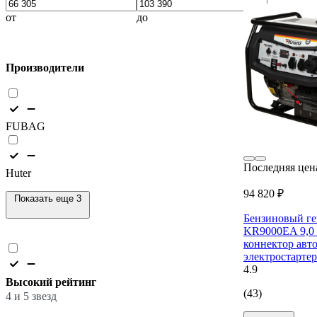
от
до
Производители
FUBAG
Последняя цен
Huter
94 820 ₽
Показать еще 3
Бензиновый г
KR9000EA 9,0 к
коннектор авт
электростарте
4.9
Высокий рейтинг
(43)
4 и 5 звезд