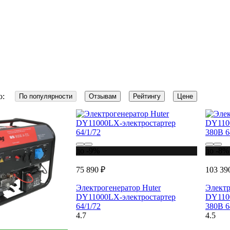
о:
По популярности
Отзывам
Рейтингу
Цене
до -9%
до -8%
75 890 ₽
103 39
Электрогенератор Huter
Электр
DY11000LX-электростартер
DY1100
64/1/72
380В 6
4.7
4.5