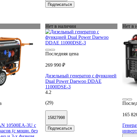
Подписаться
Нет в наличии
Нет в 
Последняя цена
269 990 ₽
Дизельный генератор с функцией
Dual Power Daewoo DDAE
11000DSE-3
4.2
(29)
а
Послед
165 82
15827998
AN 10500EA-3U с
Генер
Подписаться
асов (с мощн. без
инверт
-но и 3-х фазном