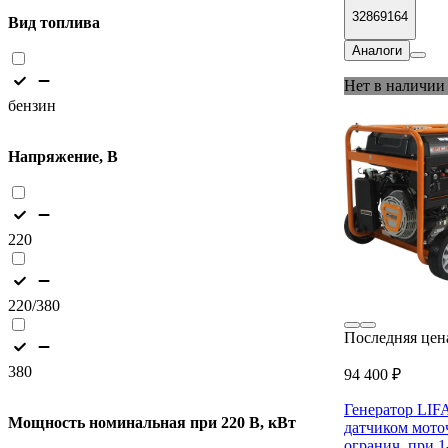
32869164
Вид топлива
Аналоги
Нет в наличии
бензин
Напряжение, В
220
220/380
Последняя цен
380
94 400 ₽
Генератор LIF
Мощность номинальная при 220 В, кВт
датчиком моточ
огранич. при 1