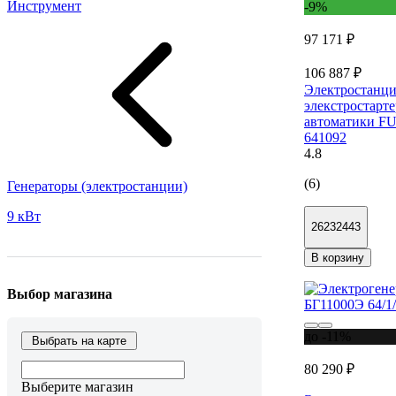
Инструмент
-9%
97 171 ₽
106 887 ₽
Электростанци
элекстростарт
автоматики FU
641092
4.8
(6)
Генераторы (электростанции)
9 кВт
26232443
В корзину
Выбор магазина
до -11%
Выбрать на карте
80 290 ₽
Выберите магазин