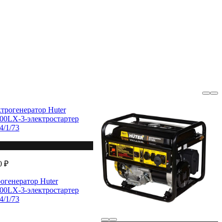
0 ₽
огенератор Huter
0LX-3-электростартер
4/1/73