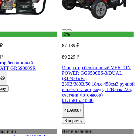
-2%
 ₽
87 189 ₽
 ₽
89 229 ₽
тор бензиновый
Генератор бензиновый VERTON
ATT GRS9000SR
POWER GG9500ES-3/DUAL
(8,0/9.0 кВт,
329
230В/380В/50,18л.с,458см3.ручной
ину
и электр.старт, медь, 12В,бак 22л,
счетчик моточасов)
01.15815.23500
41090087
В корзину
наличии
Нет в наличии