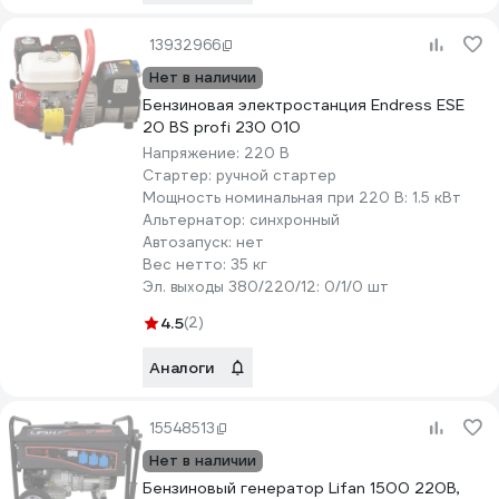
13932966
Нет в наличии
Бензиновая электростанция Endress ESE
20 BS profi 230 010
Напряжение:
220 В
Стартер:
ручной стартер
Мощность номинальная при 220 В:
1.5 кВт
Альтернатор:
синхронный
Автозапуск:
нет
Вес нетто:
35 кг
Эл. выходы 380/220/12:
0/1/0 шт
4.5
(2)
Аналоги
15548513
Нет в наличии
Бензиновый генератор Lifan 1500 220В,