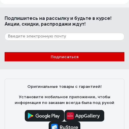
129 отзывов
Отзыв о генераторе Huter HT950A
Подпишитесь
на рассылку
и будьте в курсе!
Акции, скидки, распродажи ждут!
Процевитый Артем
13.01.2017
Во первых это габариты..на случай аварии со светом
всегда найдётся угол для хранения в тёплом доме
для беспроблемного пуска....единственное ,что бы не
было запаха вырабатывайте весь бензин.
Подписаться
Управление...всё просто .
Оригинальные товары с гарантией!
Установите мобильное приложение, чтобы
информация по заказам всегда была под рукой