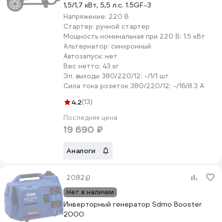
1,5/1,7 кВт, 5,5 л.с. 1.5GF-3
Напряжение:
220 В
Стартер:
ручной стартер
Мощность номинальная при 220 В:
1.5 кВт
Альтернатор:
синхронный
Автозапуск:
нет
Вес нетто:
43 кг
Эл. выходы 380/220/12:
-/1/1 шт
Сила тока розеток 380/220/12:
-/16/8.3 А
4.2
(13)
Последняя цена
19 690 ₽
Аналоги
2082
Нет в наличии
Инверторный генератор Sdmo Booster
2000