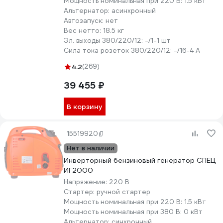
Мощность номинальная при 220 В:
1.5 кВт
Альтернатор:
асинхронный
Автозапуск:
нет
Вес нетто:
18.5 кг
Эл. выходы 380/220/12:
-/1-1 шт
Сила тока розеток 380/220/12:
-/16-4 А
4.2
(269)
39 455 ₽
В корзину
15519920
Нет в наличии
Инверторный бензиновый генератор СПЕЦ
ИГ2000
Напряжение:
220 В
Стартер:
ручной стартер
Мощность номинальная при 220 В:
1.5 кВт
Мощность номинальная при 380 В:
0 кВт
Альтернатор:
синхронный