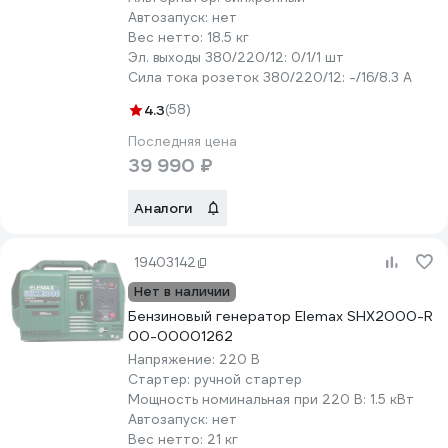
Автозапуск:
нет
Вес нетто:
18.5 кг
Эл. выходы 380/220/12:
0/1/1 шт
Сила тока розеток 380/220/12:
-/16/8.3 А
4.3
(58)
Последняя цена
39 990 ₽
Аналоги
19403142
Нет в наличии
Бензиновый генератор Elemax SHX2000-R
00-00001262
Напряжение:
220 В
Стартер:
ручной стартер
Мощность номинальная при 220 В:
1.5 кВт
Автозапуск:
нет
Вес нетто:
21 кг