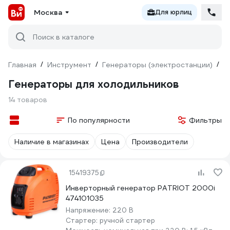
Москва
Для юрлиц
Поиск в каталоге
Главная
/
Инструмент
/
Генераторы (электростанции)
/
д
Генераторы для холодильников
14 товаров
По популярности
Фильтры
Наличие в магазинах
Цена
Производители
15419375
Инверторный генератор PATRIOT 2000i
474101035
Напряжение:
220 В
Стартер:
ручной стартер