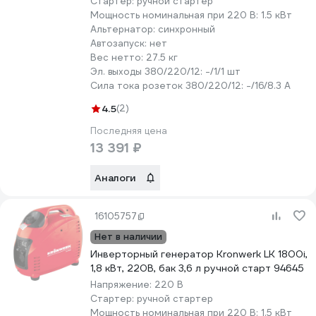
Стартер:
ручной стартер
Мощность номинальная при 220 В:
1.5 кВт
Альтернатор:
синхронный
Автозапуск:
нет
Вес нетто:
27.5 кг
Эл. выходы 380/220/12:
-/1/1 шт
Сила тока розеток 380/220/12:
-/16/8.3 А
4.5
(2)
Последняя цена
13 391 ₽
Аналоги
16105757
Нет в наличии
Инверторный генератор Kronwerk LK 1800i,
1,8 кВт, 220В, бак 3,6 л ручной старт 94645
Напряжение:
220 В
Стартер:
ручной стартер
Мощность номинальная при 220 В:
1.5 кВт