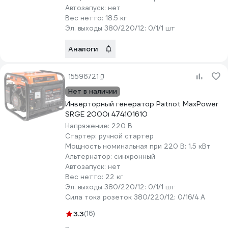
Автозапуск:
нет
Вес нетто:
18.5 кг
Эл. выходы 380/220/12:
0/1/1 шт
Аналоги
15596721
Нет в наличии
Инверторный генератор Patriot MaxPower
SRGE 2000i 474101610
Напряжение:
220 В
Стартер:
ручной стартер
Мощность номинальная при 220 В:
1.5 кВт
Альтернатор:
синхронный
Автозапуск:
нет
Вес нетто:
22 кг
Эл. выходы 380/220/12:
0/1/1 шт
Сила тока розеток 380/220/12:
0/16/4 А
3.3
(16)