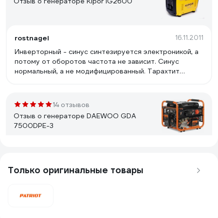
Отзыв о генераторе Kipor IG2600
rostnagel
16.11.2011
Инверторный - синус синтезируется электроникой, а
потому от оборотов частота не зависит. Синус
нормальный, а не модифицированный. Тарахтит
сравнительно тихо, жрет мало, опять же из-за
отсутствия необходимости постоянно держать 3000
оборотов. Легкий, компактный. Исполнение
14 отзывов
добротное. Пускается легко. Для любителей
Отзыв о генераторе DAEWOO GDA
обслуживать технику самостоятельно в инете
7500DPE-3
доступен сервисмануал.
Алексей
20.03.2017
Есть переключатель фаз! Даже не знал, когда покупал.
Только оригинальные товары
Генератор дает 6 кВт при 380В и также 6 кВт при
220В. У других при 6 кВт/380 получаешь обычно
2,5кВт при 220В.