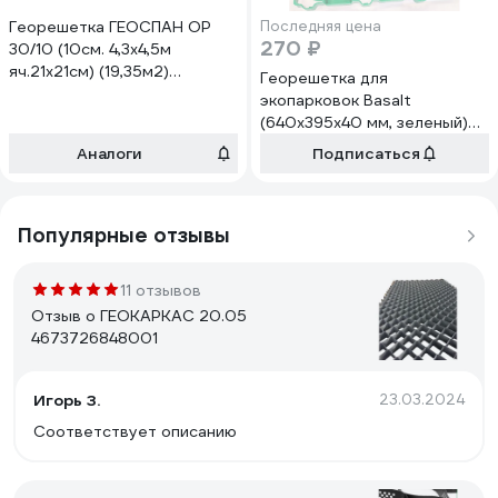
Георешетка ГЕОСПАН ОР
Последняя цена
270 ₽
30/10 (10см. 4,3х4,5м
яч.21х21см) (19,35м2)
Георешетка для
14.11.34.03.00.000.4300.4500.02
экопарковок Basalt
(640x395x40 мм, зеленый)
4687204805431
Аналоги
Подписаться
Популярные отзывы
11 отзывов
Отзыв о ГЕОКАРКАС 20.05
4673726848001
Игорь З.
23.03.2024
Соответствует описанию