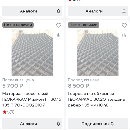
Аналоги
Аналоги
Нет в наличии
Нет в наличии
Последняя цена
Последняя цена
5 700 ₽
8 500 ₽
Материал геосотовый
Георешетка объемная
ГЕОКАРКАС Миаком ПГ 30.15
ГЕОКАРКАС 30.20 толщина
1,35 П 70-00020107
ребер 1,35 мм.(18,48
м2=3,3х5,6) 4673726848056
5
(3)
Аналоги
Подписаться