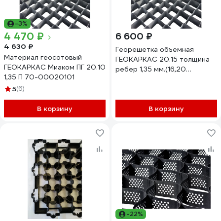
-3%
4 470 ₽
6 600 ₽
4 630 ₽
Георешетка объемная
Материал геосотовый
ГЕОКАРКАС 20.15 толщина
ГЕОКАРКАС Миаком ПГ 20.10
ребер 1,35 мм.(16,20
1,35 П 70-00020101
м2=2,5х6,48)
5
(6)
4673726848025
В корзину
В корзину
-22%