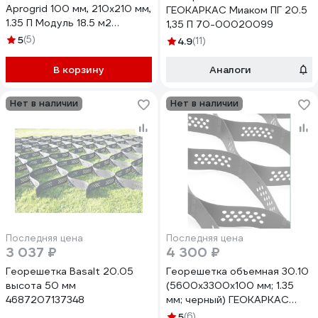
Aprogrid 100 мм, 210x210 мм,
ГЕОКАРКАС Миаком ПГ 20.5
1.35 П Модуль 18.5 м2
1,35 П 70-00020099
100210135
5
(5)
4.9
(11)
В корзину
Аналоги
Нет в наличии
Нет в наличии
Последняя цена
Последняя цена
3 037 ₽
4 300 ₽
Георешетка Basalt 20.05
Георешетка объемная 30.10
высота 50 мм
(5600х3300х100 мм; 1.35
4687207137348
мм; черный) ГЕОКАРКАС
4673726848032
5
(6)