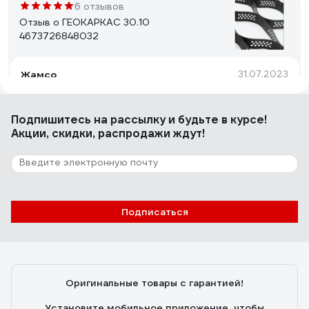
6 отзывов
Отзыв о ГЕОКАРКАС 30.10
4673726848032
Жамсо
31.07.2023
Относительная простота установки.
Подпишитесь
на рассылку
и будьте в курсе!
Акции, скидки, распродажи ждут!
7 отзывов
Отзыв о Aprogrid 50210135
Надежда
28.08.2024
Подписаться
Не дорого! Щебень не расползается под весом
автомобиля.
Оригинальные товары с гарантией!
Установите мобильное приложение, чтобы