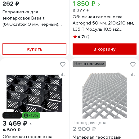
1 850 ₽
262 ₽
2 377 ₽
Георешетка для
Объемная георешетка
экопарковок Basalt
Aprogrid 50 мм, 210x210 мм,
(640x395x40 мм, черный)
1.35 П Модуль 18.5 м2
4687204805448
50210135
4.7
(7)
Купить
В корзину
Нет в наличии
-23%
-13%
3 469 ₽
Последняя цена
2 900 ₽
4 509 ₽
Объемная георешетка
Материал геосотовый