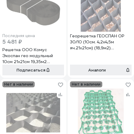
Последняя цена
Георешетка ГЕОСПАН ОР
5 481 ₽
30/10 (10см. 4,2х4,5м
яч.21х21см) (18,9м2)
Решетка ООО Комус
14.11.34.03.00.000.4200.450
Экоспан гео модульный
10см 21x21см 19,35м2
1767378
Подписаться
Аналоги
Нет в наличии
Нет в наличии