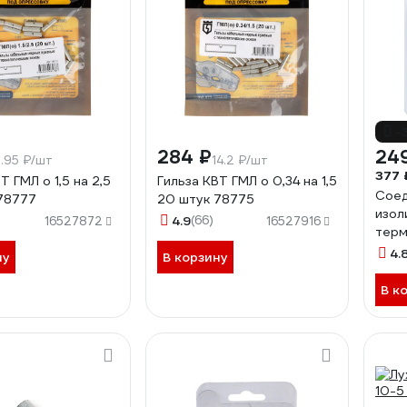
-
284 ₽
24
5.95 ₽/шт
14.2 ₽/шт
377 
Т ГМЛ о 1,5 на 2,5
Гильза КВТ ГМЛ о 0,34 на 1,5
Соед
78777
20 штук 78775
изол
4.9
(66)
16527872
16527916
терм
DORI
4.
ну
В корзину
4438
В к