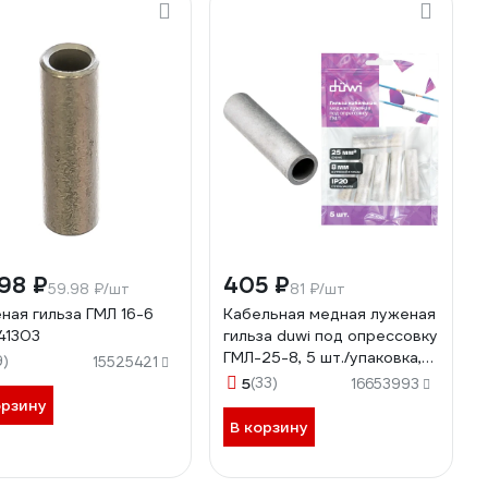
98 ₽
405 ₽
59.98 ₽/шт
81 ₽/шт
ная гильза ГМЛ 16-6
Кабельная медная луженая
41303
гильза duwi под опрессовку
ГМЛ-25-8, 5 шт./упаковка,
9)
15525421
26785 0
5
(33)
16653993
орзину
В корзину