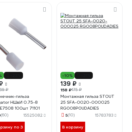
%
-23%
-10%
-21%
₽
139 ₽
158 ₽
69 ₽
175 ₽
нечник-гильза
Монтажная гильза STOUT
gator НШвИ 0.75-8
25 SFA-0020-000025
Е7508 100шт 71101
RG008P0UDADIES
9
(60)
5
(10)
15525082
15783783
орзину по 3
В корзину