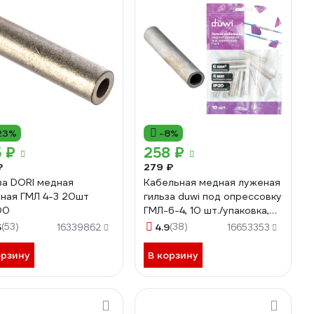
23%
-8%
 ₽
258 ₽
₽
279 ₽
за DORI медная
Кабельная медная луженая
ная ГМЛ 4-3 20шт
гильза duwi под опрессовку
00
ГМЛ-6-4, 10 шт./упаковка,
26782 9
5
(53)
4.9
(38)
16339862
16653353
орзину
В корзину