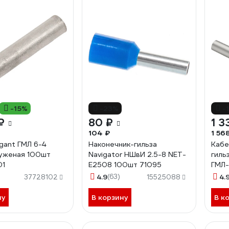
-15%
-23%
-
₽
80 ₽
1 3
104 ₽
1 56
igant ГМЛ 6-4
Наконечник-гильза
Кабе
уженая 100шт
Navigator НШвИ 2.5-8 NET-
гиль
01
Е2508 100шт 71095
ГМЛ-
2678
4.9
(63)
4.
37728102
15525088
ну
В корзину
В к