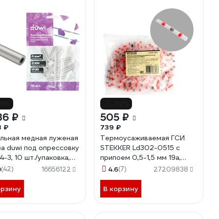
15%
-32%
36 ₽
505 ₽
8 ₽
739 ₽
льная медная луженая
Термоусаживаемая ГСИ
за duwi под опрессовку
STEKKER Ld302-0515 с
4-3, 10 шт./упаковка,
припоем 0,5-1,5 мм 19a,
1 2
прозрачный/красный,
9
(42)
4.6
(7)
16656122
27209838
100шт в упак, 49157
орзину
В корзину