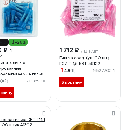
34%
-26%
9 ₽
1 712 ₽
17.12 ₽/шт
₽
Гильза соед. (уп.100 шт)
инительные
ГСИ Т 1,5 КВТ 59122
ированные
4.8
(11)
16527702
оусаживаемые гильзы
 1,5-2,5 мм2 25шт
8
(42)
17133697
В корзину
3
орзину