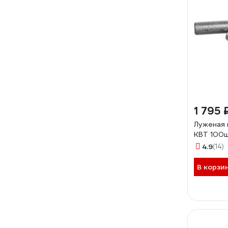
1 795 
Луженая 
КВТ 100ш
4.9
(14)
В корзи