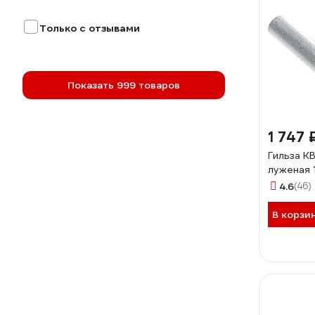
Только с отзывами
Показать 999 товаров
1 747 
Гильза К
луженая 
4.6
(46)
В корзи