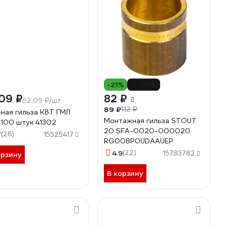
-21%
-27%
09 ₽
82 ₽
52.09 ₽/шт
89 ₽
112 ₽
ная гильза КВТ ГМЛ
Монтажная гильза STOUT
 100 штук 41302
20 SFA-0020-000020
7
(26)
15525417
RG008P0UDAAUEP
4.9
(22)
15783782
орзину
В корзину