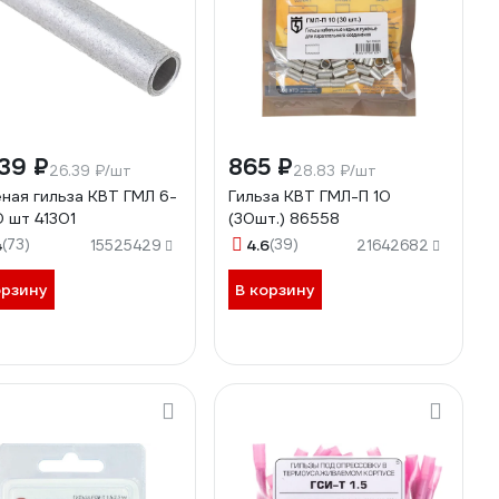
39 ₽
865 ₽
26.39 ₽/шт
28.83 ₽/шт
ная гильза КВТ ГМЛ 6-
Гильза КВТ ГМЛ-П 10
0 шт 41301
(30шт.) 86558
4
(73)
4.6
(39)
15525429
21642682
орзину
В корзину