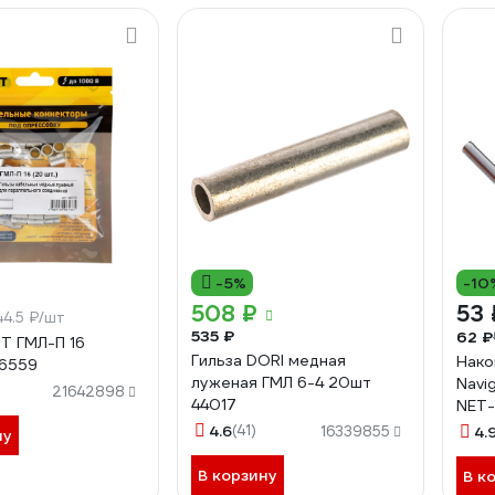
-5%
-10
508 ₽
53 
44.5 ₽/шт
535 ₽
62 ₽
ВТ ГМЛ-П 16
Гильза DORI медная
Нако
86559
луженая ГМЛ 6-4 20шт
Navi
21642898
44017
NET-
4.6
(41)
16339855
4.
ну
В корзину
В к