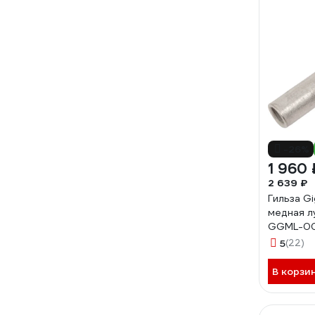
-26%
1 960 
2 639 ₽
Гильза G
медная л
GGML-0
5
(22)
В корзи