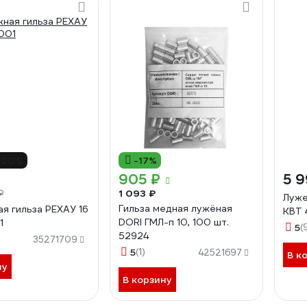
-20%
-17%
905 ₽
5 9
1 093 ₽
₽
Луже
Гильза медная лужёная
я гильза РЕХАУ 16
КВТ 
DORI ГМЛ-п 10, 100 шт.
1
5
(
52924
35271709
5
(1)
42521697
В к
ну
В корзину