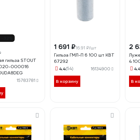
-32%
1 691 ₽
2 6
16.91 ₽/шт
₽
Гильза ГМЛ-П 6 100 шт КВТ
Луже
я гильза STOUT
67292
4 10
0020-000016
4.4
(54)
4.
16134900
0UDA8DEG
15783781
В корзину
В к
ну