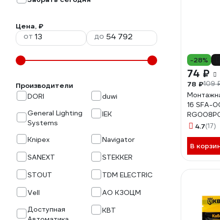
Цена, ₽
от
до
-28%
74 ₽
78 ₽
109 
Производители
Монтажна
DORI
duwi
16 SFA-
General Lighting
IEK
RG008P
Systems
4.7
(17)
Knipex
Navigator
В корзи
SANEXT
STEKKER
STOUT
TDM ELECTRIC
Vell
АО КЗОЦМ
Доступная
КВТ
Автоматика