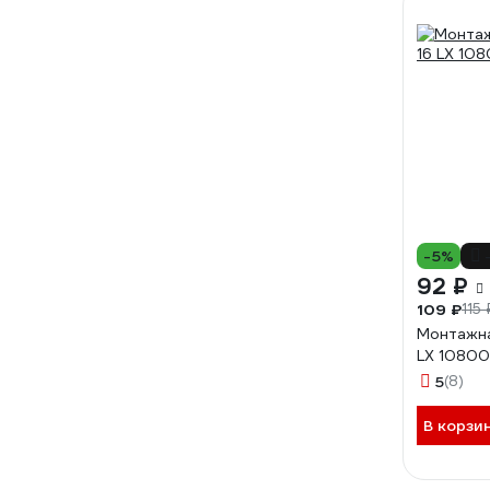
-5%
92 ₽
109 ₽
115 
Монтажна
LX 10800
5
(8)
В корзи