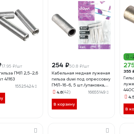
-
₽
254 ₽
275
17.95 ₽/шт
50.8 ₽/шт
355 
гильза ГМЛ 2,5-2,6
Кабельная медная луженая
Гиль
т 41163
гильза duwi под опрессовку
луже
ГМЛ-16-6, 5 шт./упаковка,
15525424
440
26784 3
4.8
(42)
16655149
4.
ну
В корзину
В к