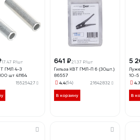
₽
641 ₽
5 2
17.47 ₽/шт
21.37 ₽/шт
ВТ ГМЛ 4-3
Гильза КВТ ГМЛ-П 6 (30шт.)
Луже
100 шт 41164
86557
10-5
4.4
(54)
4.
15525427
21642832
ну
В корзину
В к