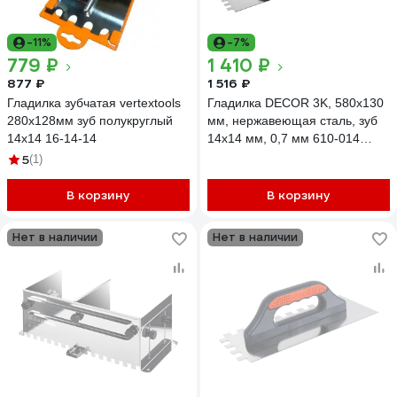
-11%
-7%
779 ₽
1 410 ₽
877 ₽
1 516 ₽
Гладилка зубчатая vertextools
Гладилка DECOR 3K, 580x130
280x128мм зуб полукруглый
мм, нержавеющая сталь, зуб
14x14 16-14-14
14x14 мм, 0,7 мм 610-014
11613608
5
(1)
В корзину
В корзину
Нет в наличии
Нет в наличии