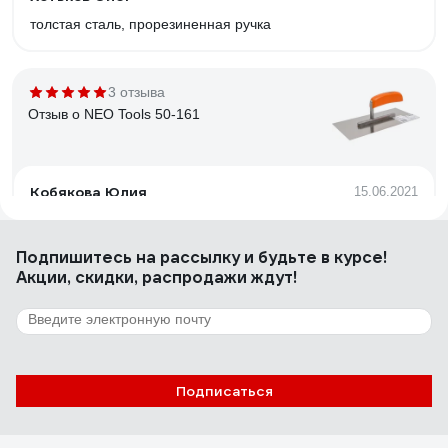
толстая сталь, прорезиненная ручка
3 отзыва
Отзыв о NEO Tools 50-161
Кобякова Юлия
15.06.2021
Жесткое, 0.7 мм лезвие, нержавейка,
прочнодерджащаяся ручка, удобный хват
Подпишитесь
на рассылку
и будьте в курсе!
Акции, скидки, распродажи ждут!
5 отзывов
Отзыв о Гребенка BIHUI из нерж.стали
(гладкое лезвие) 280*120мм, арт. PTSBPL
Подписаться
Андрей
16.12.2024
Металл толстый и упругий. Ребро жёсткости .