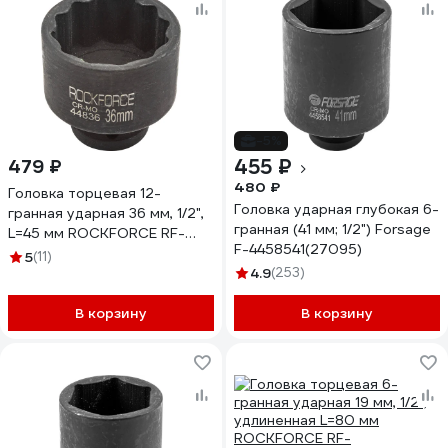
-5%
455 ₽
479 ₽
480 ₽
Головка торцевая 12-
Головка ударная глубокая 6-
гранная ударная 36 мм, 1/2",
гранная (41 мм; 1/2") Forsage
L=45 мм ROCKFORCE RF-
F-4458541(27095)
44836(219)
5
(11)
4.9
(253)
В корзину
В корзину