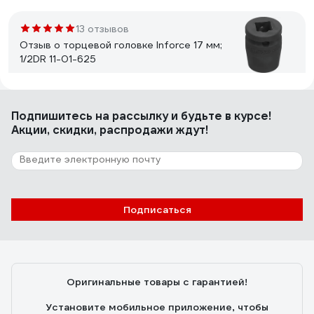
альтернатива вызову "сертифицированного мастера"
с "сертифицированным ключом" Damixa за 1500 руб :)
13 отзывов
Отзыв о торцевой головке Inforce 17 мм;
1/2DR 11-01-625
Евгений У.
14.11.2022
Подпишитесь
на рассылку
и будьте в курсе!
Отличный материал, силовой. Есть скос для работы в
Акции, скидки, распродажи ждут!
трудных местах. Есть зубцы на гранях, для улучшения
зацепа за старый-подслизанный крепеж.
17 отзывов
Подписаться
Отзыв о бите GRAFF SW 8x45 мм
GBN0845
Дмитрий Морозов
23.08.2020
Оригинальные товары с гарантией!
для домашнего применения самое то, основные
размеры 8, 10, 12
Установите мобильное приложение, чтобы