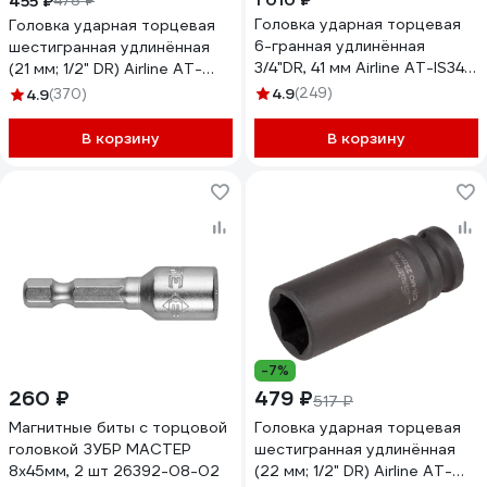
1 010 ₽
455 ₽
478 ₽
Головка ударная торцевая
Головка ударная торцевая
6-гранная удлинённая
шестигранная удлинённая
3/4"DR, 41 мм Airline AT-IS34-
(21 мм; 1/2" DR) Airline AT-
42
IS12-32
4.9
(249)
4.9
(370)
В корзину
В корзину
-7%
260 ₽
479 ₽
517 ₽
Магнитные биты с торцовой
Головка ударная торцевая
головкой ЗУБР МАСТЕР
шестигранная удлинённая
8х45мм, 2 шт 26392-08-02
(22 мм; 1/2" DR) Airline AT-