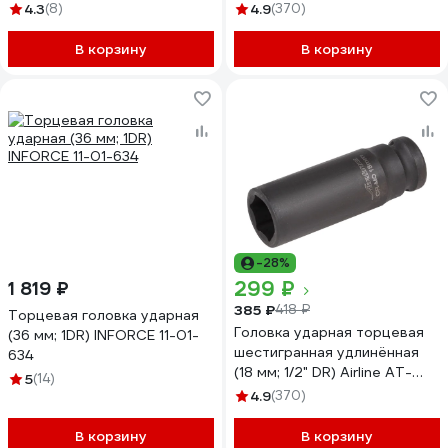
IS12-33
4.3
(8)
4.9
(370)
В корзину
В корзину
-28%
299 ₽
1 819 ₽
385 ₽
418 ₽
Торцевая головка ударная
Головка ударная торцевая
(36 мм; 1DR) INFORCE 11-01-
шестигранная удлинённая
634
(18 мм; 1/2" DR) Airline AT-
5
(14)
IS12-30
4.9
(370)
В корзину
В корзину