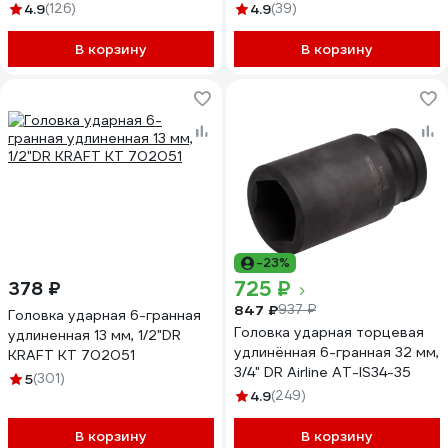
660221
4.9
(126)
4.9
(39)
В корзину
В корзину
-23%
725 ₽
378 ₽
847 ₽
937 ₽
Головка ударная 6-гранная
Головка ударная торцевая
удлиненная 13 мм, 1/2"DR
удлинённая 6-гранная 32 мм,
KRAFT KT 702051
3/4" DR Airline AT-IS34-35
5
(301)
4.9
(249)
В корзину
В корзину