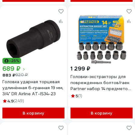
-25%
689 ₽
1 299 ₽
883 ₽
920 ₽
Головки-экстракторы для
Головка ударная торцевая
поврежденных болтов/гаек
удлинённая 6-гранная 19 мм,
Partner набор 14 предметов
3/4" DR Airline AT-IS34-23
PA-1321S(65734)
5
(1)
4.9
(249)
В корзину
В корзину