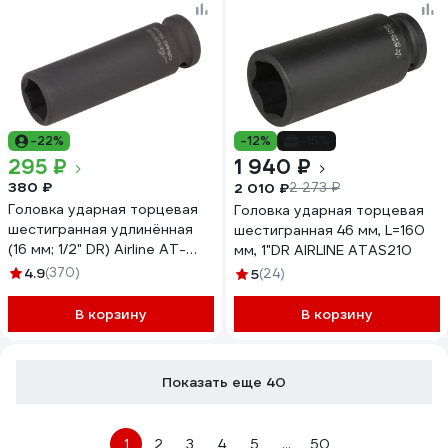
-22%
-12%
-15%
295 ₽
1 940 ₽
380 ₽
2 010 ₽
2 273 ₽
Головка ударная торцевая
Головка ударная торцевая
шестигранная удлинённая
шестигранная 46 мм, L=160
(16 мм; 1/2" DR) Airline AT-
мм, 1"DR AIRLINE ATAS210
IS12-28
4.9
(370)
5
(24)
В корзину
В корзину
Показать еще 40
1
2
3
4
5
...
50