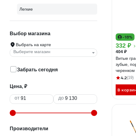
Легкие
Выбор магазина
-18%
Выбрать на карте
332 ₽
Выберите магазин
404 ₽
Витые гра
зубые, по
Забрать сегодня
черенком
4.2
(19)
Цена, ₽
В корзи
от
до
Производители