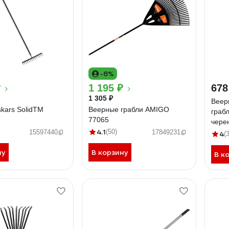
-8%
₽
1 195 ₽
678
1 305 ₽
Веер
skars SolidTM
Веерные грабли AMIGO
грабл
77065
чере
4.1
(50)
15597440
17849231
4
(
ну
В корзину
В к