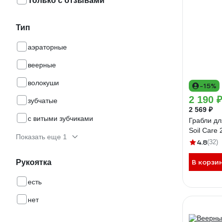
Только с отзывами
Тип
аэраторные
веерные
волокуши
-15%
2 190 
зубчатые
2 569 ₽
с витыми зубчиками
Грабли дл
Soil Care
Показать еще 1
4.8
(32)
В корзи
Рукоятка
есть
нет