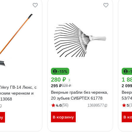
-15%
-
280 ₽
1 8
295 ₽
2 099
328 ₽
Very ГВ-14 Люкс, с
Веерные грабли без черенка,
Веер
еским черенком и
20 зубьев СИБРТЕХ 61778
53/7
713068
4.6
5
(56)
(
13699577
В корзину
В к
ну