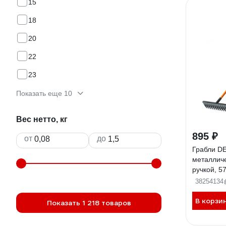
15
18
20
22
23
Показать еще 10
Вес нетто, кг
895 ₽
от
до
Грабли DE
металлич
ручкой, 5
38254134
В корзи
Показать 1 218 товаров