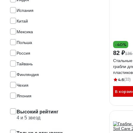
Испания
Китай
Мексика
Польша
-40%
82 ₽
Россия
136
Стальные
Тайвань
грабли дл
пластиков
Финляндия
GVER-21
4.6
(33)
Чехия
В корзи
Япония
Высокий рейтинг
4 и 5 звезд