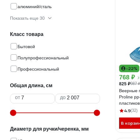
алюминий/сталь
Показать еще 30
Класс товара
Бытовой
Полупрофессиональный
-22%
Профессиональный
768 ₽
825 ₽
987 
Общая длина, см
Веерные г
Proline pp
от
до
пластико
мм, 23 зу
4.9
(32)
В корзи
Диаметр для ручки/черенка, мм