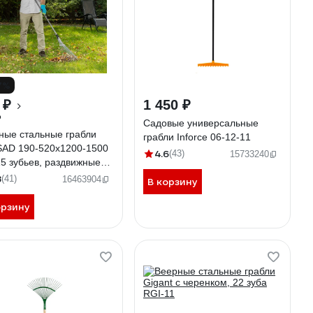
7%
 ₽
1 450 ₽
₽
Садовые универсальные
ные стальные грабли
грабли Inforce 06-12-11
SAD 190-520х1200-1500
4.6
(43)
15733240
15 зубьев, раздвижные
655
8
(41)
16463904
В корзину
орзину