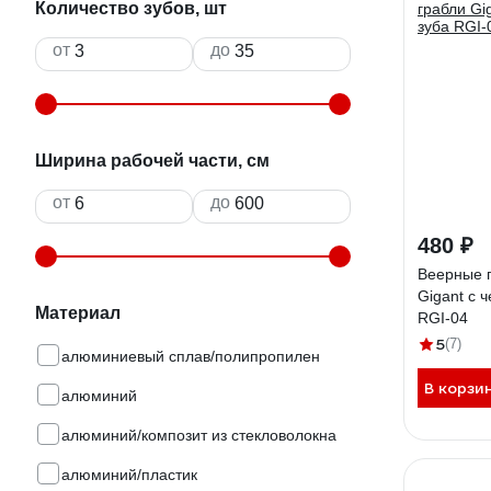
Количество зубов, шт
от
до
Ширина рабочей части, см
от
до
480 ₽
Веерные 
Gigant с 
Материал
RGI-04
5
(7)
алюминиевый сплав/полипропилен
В корзи
алюминий
алюминий/композит из стекловолокна
алюминий/пластик