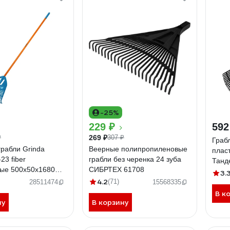
-25%
229 ₽
592
269 ₽
₽
307 ₽
Граб
рабли Grinda
Веерные полипропиленовые
плас
-23 fiber
грабли без черенка 24 зуба
Танд
вые 500x50x1680
СИБРТЕХ 61708
ЧЕРН
3.
бца 421815
4.2
част
(71)
28511474
15568335
чере
В к
ну
В корзину
сорт