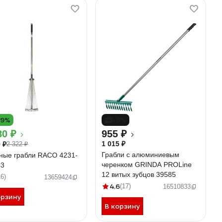
19%
-6%
80 ₽
955 ₽
1 015 ₽
 ₽
2 322 ₽
Грабли с алюминиевым
ные грабли RACO 4231-
черенком GRINDA PROLine
43
12 витых зубцов 39585
16)
13659424
4.6
(17)
16510833
орзину
В корзину