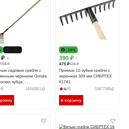
%
-25%
-26%
 ₽
390 ₽
₽
475 ₽
768 ₽
526 ₽
ные садовые грабли с
Прямые 12-зубые грабли с
вянным черенком Grinda
черенком 300 мм СИБРТЕХ
оских зубца,
61741
260х1500 мм 39593
4
14)
(4)
16510811
15877395
орзину
В корзину