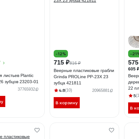
-12%
-21
₽
715 ₽
575
816 ₽
605 
Веерные пластиковые грабли
я листьев Plantic
Веер
Grinda PROLine PP-23X 23
 26 зубцов 23203-01
дере
зубца 421811
22 пл
37765932
4.8
(10)
20965881
440х
5
(
ну
В корзину
В к