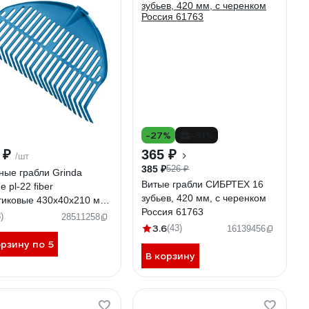
-27%
-31%
 ₽
365 ₽
/шт
385 ₽
526 ₽
ные грабли Grinda
Витые грабли СИБРТЕХ 16
ne pl-22 fiber
зубьев, 420 мм, с черенком
тиковые 430x40x210 мм,
Россия 61763
бца, без черенка 421817
)
28511258
3.6
(43)
16139456
орзину по 5
В корзину