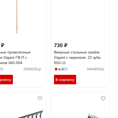
 ₽
730 ₽
ные проволочные
Веерные стальные грабли
и Gigant ГВ-П с
Gigant с черенком, 22 зуба
нком IAG-004
RGI-11
4.3
34)
(6)
25668291
34648093
орзину
В корзину