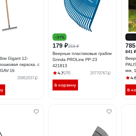
-31%
-
179 ₽
785
259 ₽
841 
Веерные пластиковые грабли
бли Gigant 12-
Веер
Grinda PROLine PP-23
рошковая окраска, с
PALI
421813
 GAV-16
мм, 
4.7
(28)
20770767
6175
4.
25852037
В корзину
ну
В к