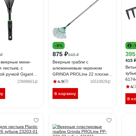
-8%
-
875 ₽
395
 ₽
948 ₽
415 
 веерные мини-
Веерные грабли с
Виты
я листьев, с
алюминиевым черенком
зубье
ой ручкой Gigant
GRINDA PROLine 22 плоских
6174
зубца 39586
4.9
(9)
23948661
16510829
4
(
ну
В корзину
В к