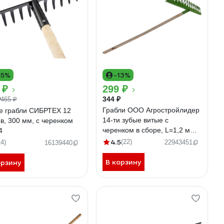
15%
-13%
 ₽
299 ₽
344 ₽
₽
465 ₽
Грабли ООО Агростройлидер
е грабли СИБРТЕХ 12
14-ти зубые витые с
в, 300 мм, с черенком
черенком в сборе, L=1,2 м
4
САД-08.05.2
4.5
(22)
14)
22943451
16139440
В корзину
орзину