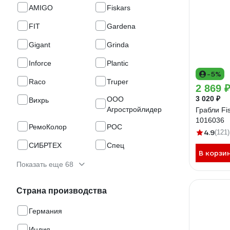
AMIGO
Fiskars
FIT
Gardena
Gigant
Grinda
Inforce
Plantic
-5%
Raco
Truper
2 869 
3 020 ₽
ООО
Вихрь
Агростройлидер
Грабли Fi
1016036
РемоКолор
РОС
4.9
(121)
СИБРТЕХ
Спец
В корзи
Показать еще 68
Страна производства
Германия
Индия