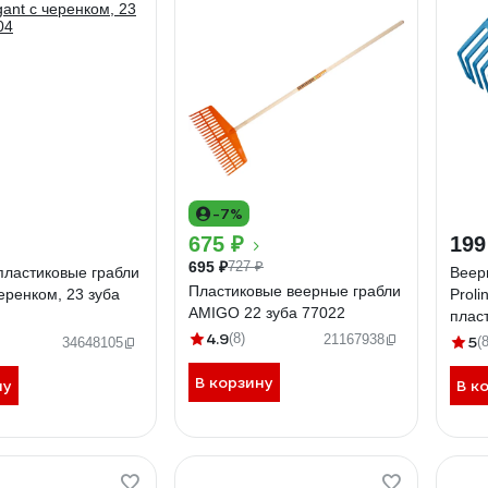
-7%
675 ₽
199
695 ₽
727 ₽
пластиковые грабли
Веер
Пластиковые веерные грабли
черенком, 23 зуба
Proli
AMIGO 22 зуба 77022
плас
4.9
22 зу
(8)
21167938
5
(8
34648105
В корзину
ну
В к