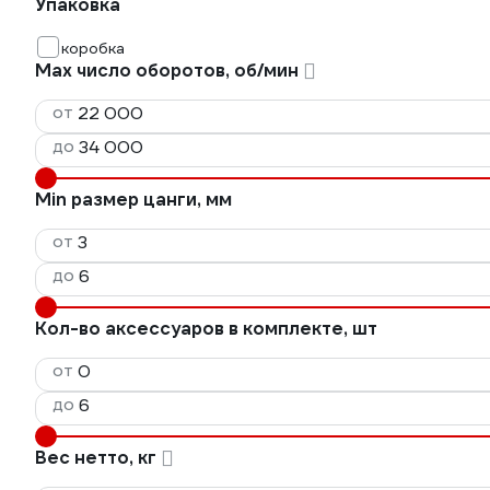
Упаковка
коробка
Max число оборотов, об/мин
от
до
Min размер цанги, мм
от
до
Кол-во аксессуаров в комплекте, шт
от
до
Вес нетто, кг