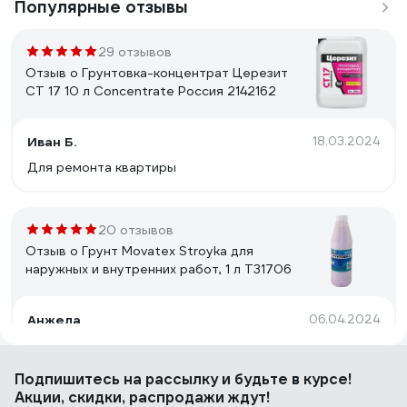
Популярные отзывы
29 отзывов
Отзыв о Грунтовка-концентрат Церезит
CT 17 10 л Concentrate Россия 2142162
Иван Б.
18.03.2024
Для ремонта квартиры
20 отзывов
Отзыв о Грунт Movatex Stroyka для
наружных и внутренних работ, 1 л Т31706
Анжела
06.04.2024
Отлично создает поверхность под покраску
акриловой водоимульсионкой и под поклейку
Подпишитесь
на рассылку
и будьте в курсе!
виниловых обоев на бетоне и дереве, годиться для
Акции, скидки, распродажи ждут!
реставрационных работ на старой побелке на