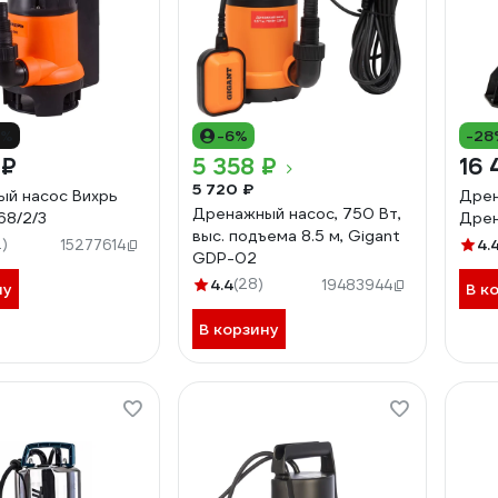
8%
-6%
-28
 ₽
5 358 ₽
16 
5 720 ₽
й насос Вихрь
Дрен
Дренажный насос, 750 Вт,
68/2/3
Дрен
выс. подъема 8.5 м, Gigant
2)
4.
15277614
GDP-02
4.4
(28)
19483944
ну
В к
В корзину