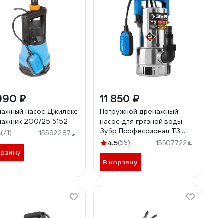
990 ₽
11 850 ₽
ажный насос Джилекс
Погружной дренажный
ажник 200/25 5152
насос для грязной воды
Зубр Профессионал Т3
4
(71)
15592287
НПГ-Т3-1100-С
4.5
(59)
15607722
орзину
В корзину