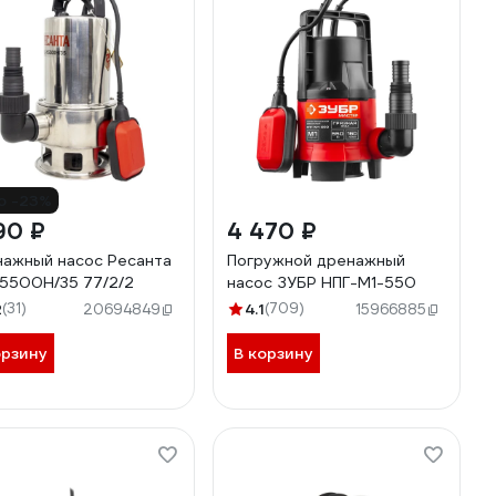
о -23%
90 ₽
4 470 ₽
ажный насос Ресанта
Погружной дренажный
5500Н/35 77/2/2
насос ЗУБР НПГ-М1-550
2
(31)
4.1
(709)
20694849
15966885
орзину
В корзину