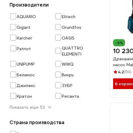
Производители
AQUARIO
Elitech
Gigant
Grundfos
Karcher
OASIS
-5%
QUATTRO
Patriot
10 23
ELEMENTI
Дренажн
UNIPUMP
WWQ
насос Mak
4.2
(64)
Беламос
Вихрь
В корзи
Джилекс
ЗУБР
Кратон
Ресанта
Показать еще 53
Страна производства