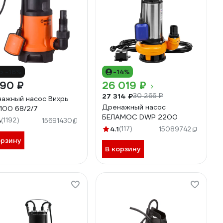
о -16%
-14%
490 ₽
26 019 ₽
27 314 ₽
30 266 ₽
ажный насос Вихрь
Дренажный насос
100 68/2/7
БЕЛАМОС DWP 2200
4
(1192)
15691430
4.1
(117)
15089742
орзину
В корзину