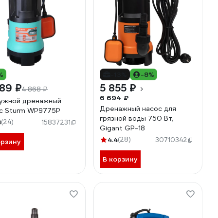
%
-13%
-8%
89 ₽
5 855 ₽
4 868 ₽
6 694 ₽
ужной дренажный
Дренажный насос для
с Sturm WP9775P
грязной воды 750 Вт,
8
(24)
15837231
Gigant GP-18
4.4
(28)
30710342
орзину
В корзину