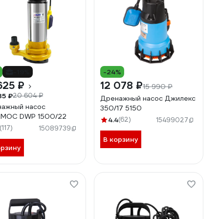
-19%
-24%
625 ₽
12 078 ₽
15 990 ₽
35 ₽
20 604 ₽
Дренажный насос Джилекс
ажный насос
350/17 5150
АМОС DWP 1500/22
4.4
(62)
15499027
(117)
15089739
В корзину
орзину