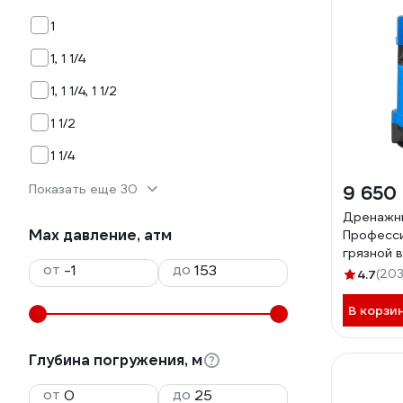
1
1, 1 1/4
1, 1 1/4, 1 1/2
1 1/2
1 1/4
Показать еще 30
9 650
Дренажн
Max давление, атм
Професси
грязной 
от
до
4.7
(203
В корзи
Глубина погружения, м
от
до