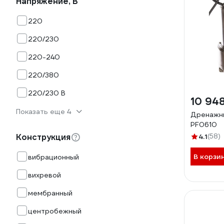
Напряжение, В
220
220/230
220-240
220/380
220/230 В
10 94
Показать еще 4
Дренажны
PF0610
Конструкция
4.1
(58)
В корзи
вибрационный
вихревой
мембранный
центробежный