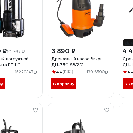
д
0 ₽
3 890 ₽
4 
10 767 ₽
ый погружной
Дренажный насос Вихрь
Дрен
ita PF1110
ДН-750 68/2/2
ДН-1
4.4
(1192)
4.
15279347
13916590
ну
В корзину
В к