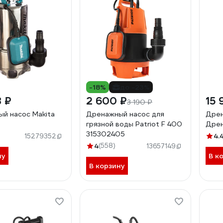
-18%
до -23%
8 ₽
2 600 ₽
15 
3 190 ₽
й насос Makita
Дренажный насос для
Дрен
грязной воды Patriot F 400
Дрен
315302405
4.
15279352
4
(558)
13657149
ну
В к
В корзину