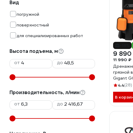
Вид
погружной
поверхностный
для специализированных работ
-18%
Высота подъема, м
9 890
11 990 ₽
от
до
Дренажны
грязной в
Gigant G
4.4
(28)
Производительность, л/мин
В корзи
от
до