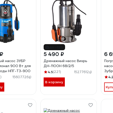
до -12%
 ₽
5 490 ₽
6 6
ый насос ЗУБР
Дренажный насос Вихрь
Погр
онал 900 Вт для
ДН-1100Н 68/2/5
насо
воды НПГ-Т3-900
Зубр
4.5
(221)
15277612
Аква
)
4.
15607726
В корзину
ну
Куп