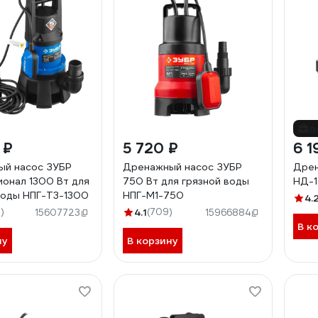
д
 ₽
5 720 ₽
6 1
ый насос ЗУБР
Дренажный насос ЗУБР
Дрен
онал 1300 Вт для
750 Вт для грязной воды
НД-1
воды НПГ-Т3-1300
НПГ-М1-750
4.
)
4.1
(709)
15607723
15966884
В к
ну
В корзину