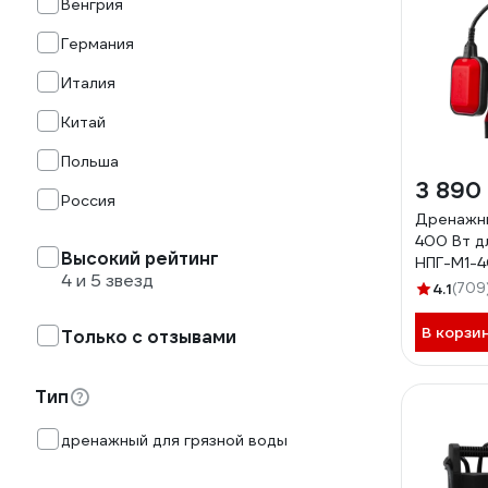
Венгрия
Германия
Италия
Китай
Польша
3 890
Россия
Дренажн
400 Вт д
Высокий рейтинг
НПГ-М1-
4 и 5 звезд
4.1
(709
В корзи
Только с отзывами
Тип
дренажный для грязной воды