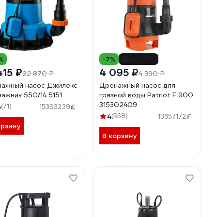
%
-7%
до -11%
415 ₽
4 095 ₽
22 870 ₽
4 390 ₽
ажный насос Джилекс
Дренажный насос для
ажник 550/14 5151
грязной воды Patriot F 900
315302409
4
(71)
15393239
4
(558)
13657172
орзину
В корзину