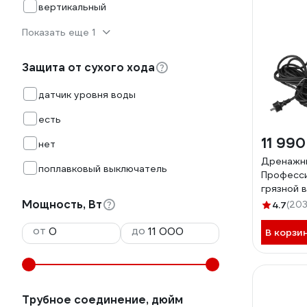
вертикальный
Показать еще 1
Защита от сухого хода
датчик уровня воды
есть
11 990
нет
Дренажн
поплавковый выключатель
Професси
грязной 
Мощность, Вт
4.7
(203
от
до
В корзи
Трубное соединение, дюйм