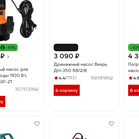
-15%
до -8%
-10
 ₽
3 090 ₽
4 3
Дренажный насос Вихрь
Погр
й насос для
ДН-350 68/2/8
насо
оды 1100 Вт,
4.4
(1192)
4.
15838186
GP-21
30710336
В корзину
В к
ну