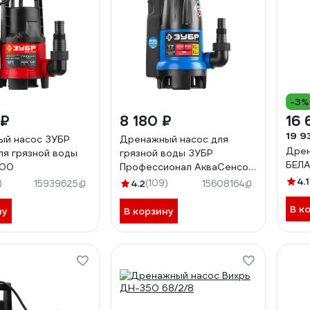
-3%
 ₽
8 180 ₽
16 
19 9
ый насос ЗУБР
Дренажный насос для
Дрен
ля грязной воды
грязной воды ЗУБР
БЕЛ
400
Профессионал АкваСенсор
550 Вт НПГ-Т7-550
4.1
)
4.2
(109)
15939625
15608164
В к
ну
В корзину