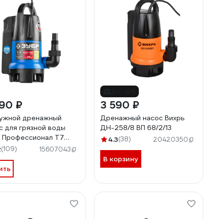
до -5%
90 ₽
3 590 ₽
ужной дренажный
Дренажный насос Вихрь
с для грязной воды
ДН-258/8 ВП 68/2/13
 Профессионал Т7
4.3
(38)
20420350
Сенсор НПГ-Т7-400
2
(109)
15607043
В корзину
ить