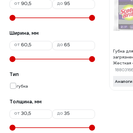
от
до
Ширина, мм
от
до
Губка дл
загрязне
Жесткая 
слоем, ф
1880316
Тип
7100229
Аналоги
губка
Толщина, мм
от
до