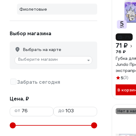
Фиолетовые
Выбор магазина
-7%
71 ₽
Выбрать на карте
76 ₽
Губка дл
Выберите магазин
Jundo П
экстрапр
4903720
5
(3)
Забрать сегодня
В корзи
Цена, ₽
от
до
Нет в на