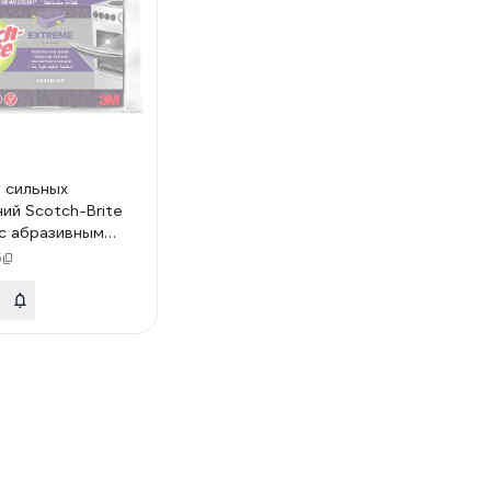
я сильных
ний Scotch-Brite
с абразивным
ормованная, 2 шт
6
051