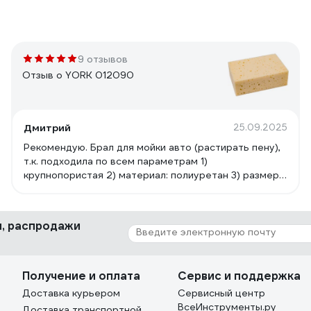
9 отзывов
Отзыв о YORK 012090
Дмитрий
25.09.2025
Рекомендую. Брал для мойки авто (растирать пену),
т.к. подходила по всем параметрам 1)
крупнопористая 2) материал: полиуретан 3) размер
200х140мм = под мокрую руку самое то, чтоб
уверенно схватить и тереть по поверхности, не
выскальзывает 4) цена: брал за 150р (аналоги были
ки, распродажи
от 300р и более)
Получение и оплата
Сервис и поддержка
Доставка курьером
Сервисный центр
ВсеИнструменты.ру
Доставка транспортной