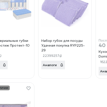
ериальные губки
Набор губок для посуды
Посл
40
стиж Протект-10
Удачная покупка RYP225-
29
Кухо
22399257
Domi
162
Аналоги
Ана
личии