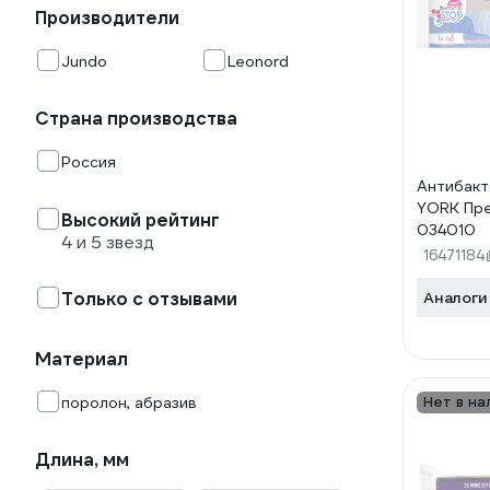
Производители
Jundo
Leonord
Страна производства
Россия
Антибакт
YORK Пре
Высокий рейтинг
034010
4 и 5 звезд
16471184
Только с отзывами
Аналоги
Материал
поролон, абразив
Нет в на
Длина, мм