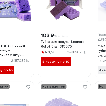
103 ₽
Посл
20.6 ₽/шт
49
Губка для посуды Leonord
я мытья посуды
Унив
Relief 5 шт 310575
ремиум
губк
4.8
(6)
24385023
очная 5 штук
см, 
021507
3016
24570891
194
В корзину по 10
ну по 10
Ана
личии
Нет в наличии
Нет