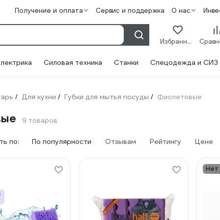
Получение и оплата
Сервис и поддержка
О нас
Инве
Избранное
лектрика
Силовая техника
Станки
Спецодежда и СИЗ
тарь
Для кухни
Губки для мытья посуды
Фиолетовые
/
/
/
вые
9 товаров
ь по:
По популярности
Отзывам
Рейтингу
Цене
Нет