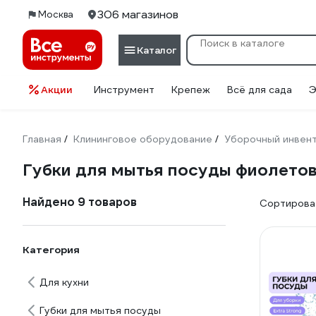
306 магазинов
Москва
Каталог
Акции
Инструмент
Крепеж
Всё для сада
Э
Главная
Клининговое оборудование
Уборочный инвен
/
/
Губки для мытья посуды фиолето
Найдено 9 товаров
Сортироват
Категория
Для кухни
Губки для мытья посуды