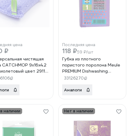
едняя цена
Последняя цена
0 ₽
118 ₽
59 ₽/шт
ерсальная чистящая
Губка из плотного
а CATCHMOP 9x16x4.2
пористого поролона Meule
фиолетовый цвет 2911-
PREMIUM Dishwashing
sponges BIG SIZE (Айсберг)
66106
33126270
00-00000095
логи
Аналоги
 в наличии
Нет в наличии