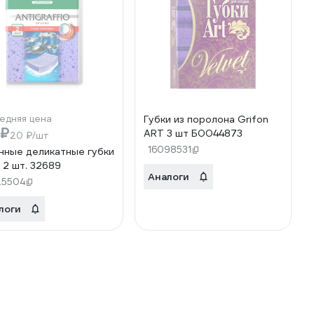
едняя цена
Губки из поролона Grifon
 ₽
ART 3 шт Б0044873
20 ₽/шт
16098531
нные деликатные губки
 2 шт. 32689
Аналоги
25504
логи