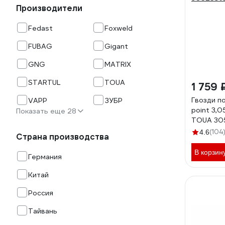
Производители
Fedast
Foxweld
FUBAG
Gigant
GNG
MATRIX
STARTUL
TOUA
1 759 
Гвозди п
VAPP
ЗУБР
point 3,0
Показать еще 28
TOUA 30
(104
4.6
Страна производства
В корзин
Германия
Китай
Россия
Тайвань