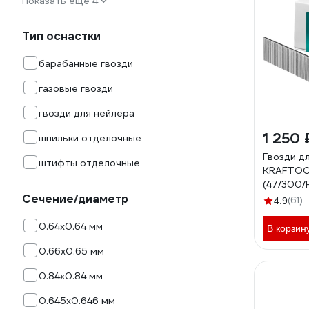
Показать еще 4
Тип оснастки
барабанные гвозди
газовые гвозди
гвозди для нейлера
1 250 
шпильки отделочные
Гвозди д
штифты отделочные
KRAFTOO
(47/300/
Сечение/диаметр
31785-25
(61)
4.9
0.64х0.64 мм
В корзин
0.66х0.65 мм
0.84х0.84 мм
0.645х0.646 мм