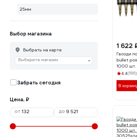
25мм
Выбор магазина
1 622 
Выбрать на карте
Гвозди п
Выберите магазин
bullet po
1000 шт.
30525st
(186)
4.4
Забрать сегодня
В корзин
Цена, ₽
от
до