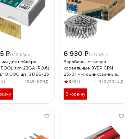
65 ₽
6 930 ₽
0.12 ₽/шт
0.77 ₽/шт
ьки для нейлера
Барабанные гвозди
TOOL тип 23GA (P0.6)
кровельные ЗУБР CRN
, 10 000 шт, 31786-25
25x3.1 мм, оцинкованные,
9000 шт 305385-25
50)
(7)
16462826
3.9
37272324
рзину
В корзину