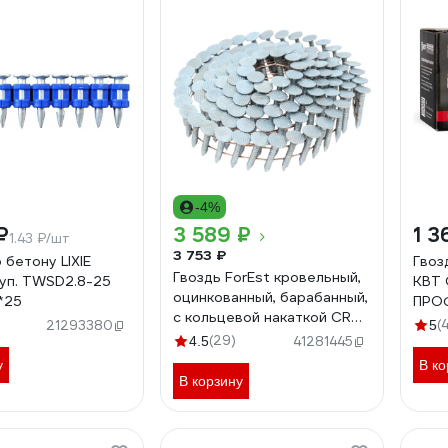
-4%
₽
3 589 ₽
1 3
1.43 ₽/шт
3 753 ₽
 бетону LIXIE
Гвоз
Гвоздь ForEst кровельный,
уп. TWSD2.8-25
КВТ
оцинкованный, барабанный,
*25
ПРОФ
с кольцевой накаткой CRN
(
21293380
5
31/25 цинк 2880шт
(29)
4.5
41281445
ЦБ-00005030
у
В ко
В корзину