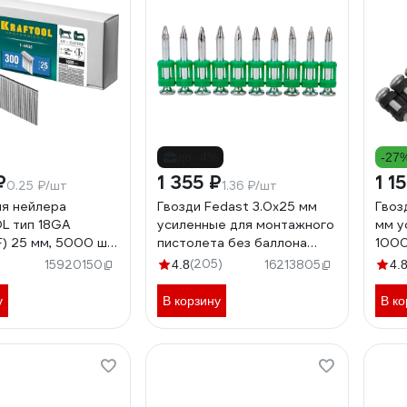
до -4%
-27
₽
1 355 ₽
1 1
0.25 ₽/шт
1.36 ₽/шт
ля нейлера
Гвозди Fedast 3.0х25 мм
Гвоз
L тип 18GA
усиленные для монтажного
мм у
F) 25 мм, 5000 шт,
пистолета без баллона
1000
fd3025eg
Giga
(205)
15920150
4.8
16213805
4.
у
В корзину
В ко