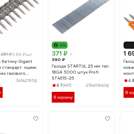
-5%
д
371 ₽
1 6
1 261 ₽
0.89 ₽/шт
390 ₽
о бетону Gigant
Гвоз
Гвозди STARTUL 25 мм тип
 стандарт. оцинк.
кова
18GA 5000 штук Profi
ез газового
монт
ST4515-25
 GGN-2725-S
балл
34142197
4.
(441)
4.7
21540940
у
В ко
В корзину