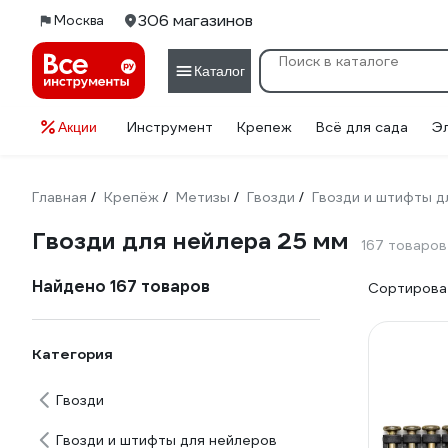
306 магазинов
Москва
Каталог
Инструмент
Крепеж
Всё для сада
Э
Акции
Главная
Крепёж
Метизы
Гвозди
Гвозди и штифты д
/
/
/
/
Гвозди для нейлера 25 мм
167 товаров
Найдено 167 товаров
Сортироват
Категория
Гвозди
Гвозди и штифты для нейлеров