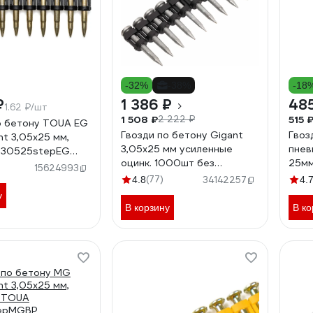
-32%
-38%
-18
₽
1 386 ₽
48
1.62 ₽/шт
1 508 ₽
515 
2 222 ₽
о бетону TOUA EG
Гвозди по бетону Gigant
Гвоз
int 3,05х25 мм,
3,05x25 мм усиленные
пнев
 30525stepEG
оцинк. 1000шт без
25мм
epEGBP
15624993
газового баллона GGN-
MATR
(77)
4.8
34142257
4.
30525-P
у
В корзину
В ко