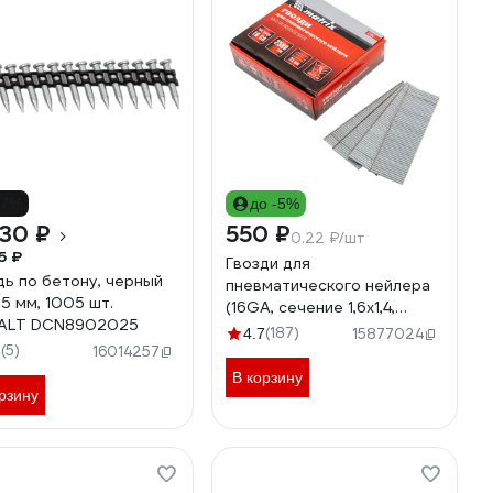
17%
до -5%
30 ₽
550 ₽
0.22 ₽/шт
5 ₽
Гвозди для
дь по бетону, черный
пневматического нейлера
25 мм, 1005 шт.
(16GA, сечение 1,6х1,4,
ALT DCN8902025
длина 25 мм, 2500 шт.)
(187)
4.7
15877024
(5)
MATRIX 57603
6
16014257
В корзину
рзину