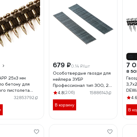
-
679 ₽
7 0
0.14 ₽/шт
8 50
Особотвердые гвозди для
APP 25x3 мм
Гвоз
нейлера ЗУБР
по бетону для
3,7х
Профессионал тип 300, 25
го пистолета
DEW
мм, 5000 шт. 31830-25
(206)
4.8
15886143
325
32853792
4.
В корзину
у
В ко