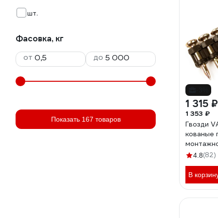
шт.
Фасовка, кг
от
до
-3%
1 315 ₽
1 353 ₽
Показать 167 товаров
Гвозди V
кованые 
монтажно
VAPP.BP
(82)
4.8
В корзин