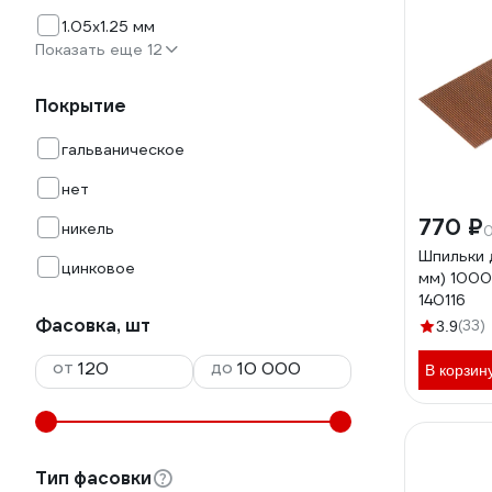
1.05x1.25 мм
Показать еще 12
Покрытие
гальваническое
нет
770 ₽
никель
0
Шпильки 
цинковое
мм) 1000
140116
Фасовка, шт
(33)
3.9
от
до
В корзин
Тип фасовки