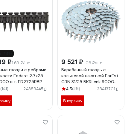
о -14%
89 ₽
9 521 ₽
1.69 ₽/шт
1.06 ₽/шт
ные гвозди с ребрами
Барабанный гвоздь с
кости Fedast 2.7х25
кольцевой накаткой ForEst
1000 шт. FD2725RBP
CRN 31/25 BKRI cnk 9000
шт. МБ000010186
(141)
(29)
9
24389445
4.5
23413701
рзину
В корзину