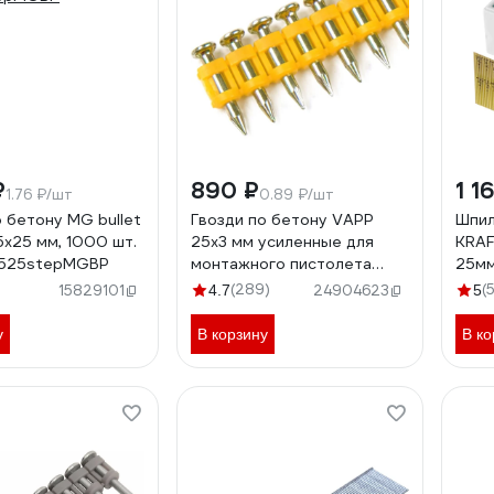
₽
890 ₽
1 1
1.76 ₽/шт
0.89 ₽/шт
о бетону MG bullet
Гвозди по бетону VAPP
Шпил
5x25 мм, 1000 шт.
25x3 мм усиленные для
KRAF
525stepMGBP
монтажного пистолета
25мм
VAPP.CN325
)
(289)
(
15829101
4.7
24904623
5
у
В корзину
В ко