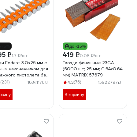
о -5%
до -15%
95 ₽
419 ₽
1.7 ₽/шт
0.08 ₽/шт
ди Fedast 3.0х25 мм с
Гвозди финишные 23GA
ным наконечником для
(5000 шт; 25 мм; 0.64х0.64
ажного пистолета без
мм) MATRIX 57679
она fd3025mgbp
(231)
(76)
8
16341176
4.3
15922797
рзину
В корзину