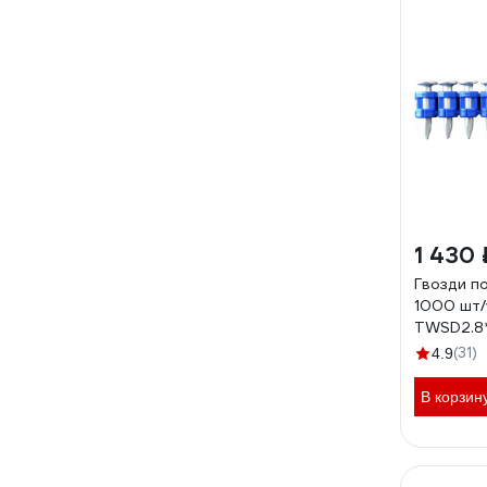
1 430 
Гвозди по
1000 шт/
TWSD2.8
(31)
4.9
В корзин