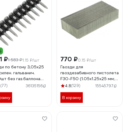
%
51 ₽
770 ₽
1 583 ₽
1.15 ₽/шт
0.15 ₽/шт
ди по бетону 3,05x25
Гвозди для
силен. гальванич.
гвоздезабивного пистолета
шт без газ.баллона
F30-F50 (1.05х1.25х25 мм;
nt GGN-30525-PG
5000 шт.) FUBAG 140120
(77)
(129)
8
36135156
4.8
15545797
рзину
В корзину