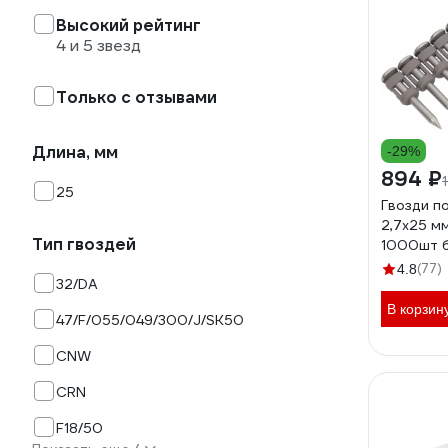
Высокий рейтинг
4 и 5 звезд
Только с отзывами
Длина, мм
-29%
894 ₽
25
Гвозди п
2,7x25 мм
Тип гвоздей
1000шт б
баллона
(77)
4.8
32/DA
В корзин
47/F/055/049/300/J/SK50
CNW
CRN
F18/50