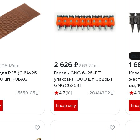
д
2 626 ₽
1 6
.08 ₽/шт
2.63 ₽/шт
для P25 (0.64х25
Гвоздь GNG 6-25-BT
Кова
0 шт. FUBAG
упаковка 1000 шт C625BT
жест
GNGC625BT
мм, 
(41)
15559105
4.7
20414302
4.
у
В корзину
В ко