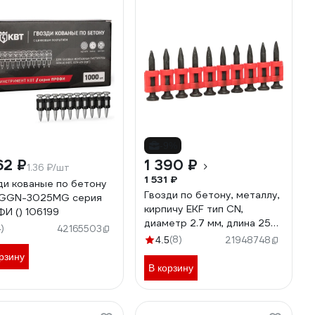
-9%
62 ₽
1 390 ₽
1.36 ₽/шт
1 531 ₽
ди кованые по бетону
Гвозди по бетону, металлу,
 GGN-3025MG серия
кирпичу EKF тип CN,
И () 106199
диаметр 2.7 мм, длина 25
4)
42165503
мм, 1000 шт. cpn-2725bg
(8)
4.5
21948748
рзину
В корзину