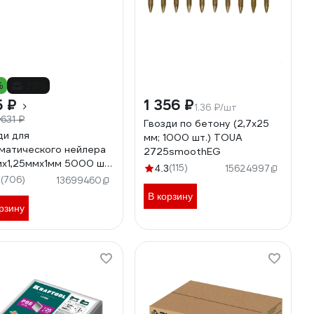
%
-23%
5 ₽
1 356 ₽
1.36 ₽/шт
₽
631 ₽
Гвозди по бетону (2,7х25
ди для
мм; 1000 шт.) TOUA
матического нейлера
2725smoothEG
х1,25ммх1мм 5000 шт
(115)
4.3
15624997
IX 57608
(706)
7
13699460
В корзину
рзину