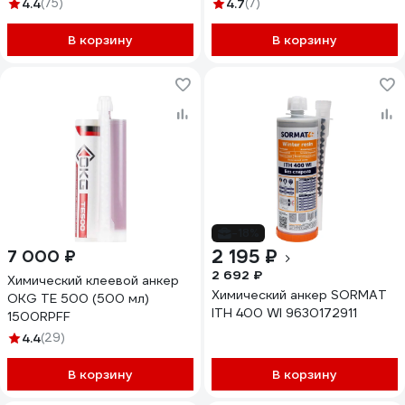
двухкомпонентный, EV-I 165
+ 1 насадка HIM500385
4.4
(75)
4.7
(7)
мл 270889
В корзину
В корзину
-18%
2 195 ₽
7 000 ₽
2 692 ₽
Химический клеевой анкер
Химический анкер SORMAT
OKG TE 500 (500 мл)
ITH 400 WI 9630172911
1500RPFF
4.4
(29)
В корзину
В корзину