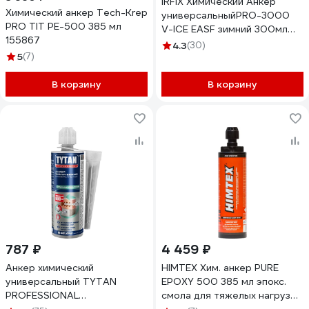
IRFIX Химический Анкер
Химический анкер Tech-Krep
универсальныйPRO-3000
PRO TIT PE-500 385 мл
V-ICE EASF зимний 300мл
155867
20031
4.3
(30)
5
(7)
В корзину
В корзину
787 ₽
4 459 ₽
Анкер химический
HIMTEX Хим. анкер PURE
универсальный TYTAN
EPOXY 500 385 мл эпокс.
PROFESSIONAL
смола для тяжелых нагрузок