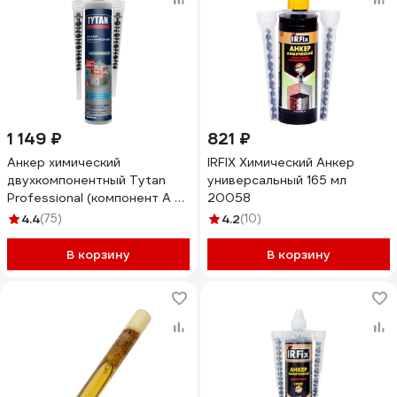
1 149 ₽
821 ₽
Анкер химический
IRFIX Химический Анкер
двухкомпонентный Tytan
универсальный 165 мл
Professional (компонент А +
20058
компонент В) зимний, 300 мл
4.4
(75)
4.2
(10)
19372 275173
В корзину
В корзину