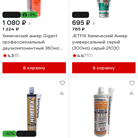
-12%
-9%
-9%
1 080 ₽
695 ₽
1 224 ₽
765 ₽
Химический анкер Gigant
JETFIX Химический Анкер
профессиональный
универсальный серый
двухкомпонентный 360мл
(300мл) серый 21030
CHA2182
4.3
(8)
4.4
(110)
В корзину
В корзину
-10%
-44%