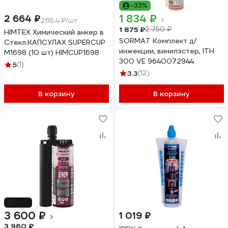
-33%
1 834 ₽
2 664 ₽
266.4 ₽/шт
1 875 ₽
2 750 ₽
HIMTEX Химический анкер в
SORMAT Комплект д/
Стекл.КАПСУЛАХ SUPERCUP
инжекции, винилэстер, ITH
M1698 (10 шт) HIMCUP1698
300 VE 9640072944
5
(1)
3.3
(12)
В корзину
В корзину
-9%
3 600 ₽
1 019 ₽
3 960 ₽