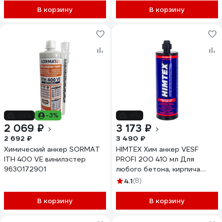
В корзину
В корзину
-23%
-3%
-9%
2 069 ₽
3 173 ₽
2 692 ₽
3 490 ₽
Химический анкер SORMAT
HIMTEX Хим анкер VESF
ITH 400 VE винилэстер
PROFI 200 410 мл Для
9630172901
любого бетона, кирпича
всесезонный + 1 насадка
4.1
(8)
HIM200400
В корзину
В корзину