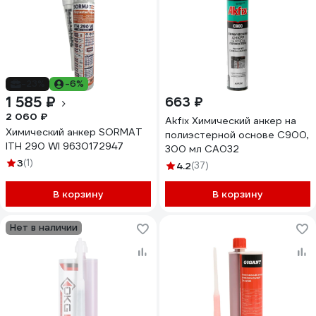
-23%
-6%
1 585 ₽
663 ₽
2 060 ₽
Akfix Химический анкер на
Химический анкер SORMAT
полиэстерной основе C900,
ITH 290 WI 9630172947
300 мл CA032
3
(1)
4.2
(37)
В корзину
В корзину
Нет в наличии