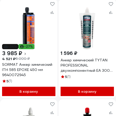
-34%
-27%
3 985 ₽
1 596 ₽
4 521 ₽
6 000 ₽
Анкер химический TYTAN
SORMAT Анкер химический
PROFESSIONAL
ITH 585 EPOXЕ 450 мл
двухкомпонентный EA 300
9640072945
МЛ (1/6) 279483
5
(1)
5
(1)
В корзину
В корзину