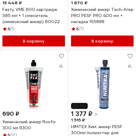
15 448 ₽
1 870 ₽
Fasty VME 600 картридж
Химический анкер Tech-Krep
585 мл + 1 смеситель
PRO PESF PRO 400 мл +
(химический анкер) 60022
насадка 155888
5
(1)
5
(7)
В корзину
В корзину
-9%
1 377 ₽
690 ₽
1 515 ₽
Химический анкер Rosfix
HIMTEX Хим. анкер PESF
300 мл R300
300мл полиэстер для
5
(12)