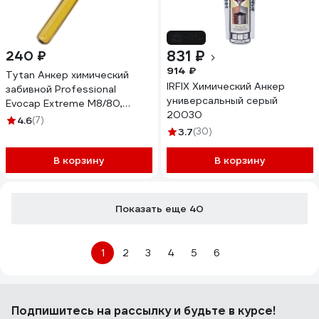
-9%
831 ₽
240 ₽
914 ₽
Tytan Анкер химический
IRFIX Химический Анкер
забивной Professional
универсальный серый
Evocap Extreme M8/80,
20030
ампула 237110
4.6
(7)
3.7
(30)
В корзину
В корзину
Показать еще 40
1
2
3
4
5
6
Подпишитесь
на рассылку
и будьте в курсе!