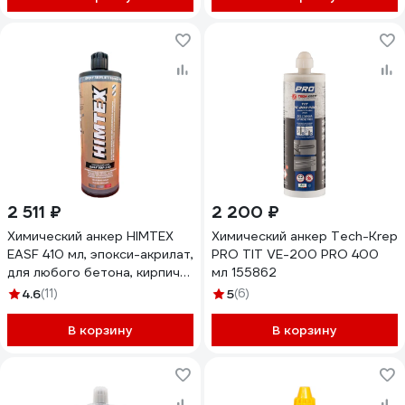
2 511 ₽
2 200 ₽
Химический анкер HIMTEX
Химический анкер Tech-Krep
EASF 410 мл, эпокси-акрилат,
PRO TIT VE-200 PRO 400
для любого бетона, кирпича
мл 155862
+ 1 насадка HIMEASF410
4.6
(11)
5
(6)
В корзину
В корзину