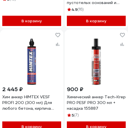
пустотелых оснований и
бетона + 1 насадка
4.9
(16)
HIMPESF300
В корзину
В корзину
2 445 ₽
900 ₽
Хим анкер HIMTEX VESF
Химический анкер Tech-Krep
PROFI 200 (300 мл) Для
PRO PESF PRO 300 мл +
любого бетона, кирпича
насадка 155887
(всесезонный) + 1 насадка
5
(7)
HIM200300
В корзину
В корзину