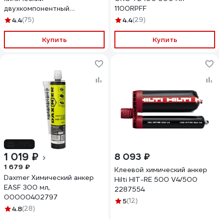
двухкомпонентный
1100RPFF
(компонент А + компонент В)
4.4
(75)
4.4
(29)
300 мл 16579 263748
Купить
Купить
-39%
1 019 ₽
8 093 ₽
1 679 ₽
Клеевой химический анкер
Daxmer Химический анкер
Hilti HIT-RE 500 V4/500
EASF 300 мл,
2287554
00000402797
5
(12)
4.8
(28)