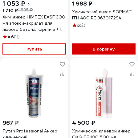
1 053 ₽
1 988 ₽
1 710 ₽
1 895 ₽
Химический анкер SORMAT
Хим. анкер HIMTEX EASF 300
ITH 400 PE 9630172941
мл эпокси-акрилат для
5
(2)
любого бетона, кирпича + 1
насадка HIMEASF300
4.6
(11)
Купить
В корзину
967 ₽
4 500 ₽
Tytan Professional Анкер
Химический клеевой анкер
химический
OKG TE 100 500 мл