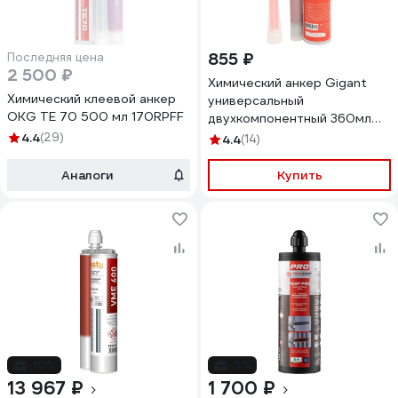
855 ₽
Последняя цена
2 500 ₽
Химический анкер Gigant
Химический клеевой анкер
универсальный
OKG TE 70 500 мл 170RPFF
двухкомпонентный 360мл
CHA2183
4.4
(29)
4.4
(14)
Аналоги
Купить
-10%
-9%
13 967 ₽
1 700 ₽