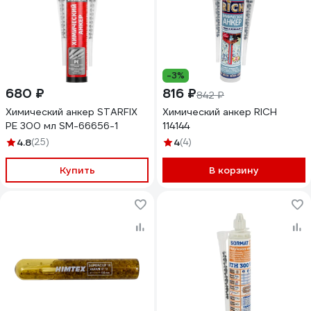
-3%
680 ₽
816 ₽
842 ₽
Химический анкер STARFIX
Химический анкер RICH
PE 300 мл SM-66656-1
114144
4.8
(25)
4
(4)
Купить
В корзину