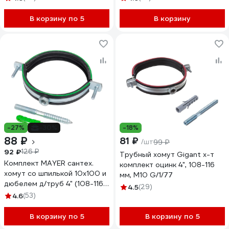
В корзину по 5
В корзину
-27%
-30%
-18%
88 ₽
81 ₽
/шт
99 ₽
92 ₽
126 ₽
Трубный хомут Gigant х-т
Комплект MAYER сантех.
комплект оцинк 4", 108-116
хомут со шпилькой 10x100 и
мм, М10 G/1/77
дюбелем д/труб 4" (108-116
4.5
(29)
мм), гайка М10 140400100
4.6
(53)
В корзину по 5
В корзину по 5