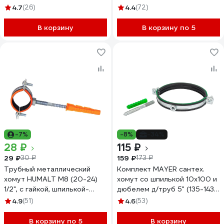
130 мм), гайка М10 14 0125
мм), гайка М8 14 0114 1/14 0114
4.7
(26)
4.4
(72)
1/140125100
18
В корзину
В корзину по 5
-7%
-8%
-34%
28 ₽
115 ₽
29 ₽
159 ₽
30 ₽
173 ₽
Трубный металлический
Комплект MAYER сантех.
хомут HUMALT М8 (20-24)
хомут со шпилькой 10x100 и
1/2", с гайкой, шпилькой-
дюбелем д/труб 5" (135-143
шурупом и дюбелем
мм), гайка М10 14 0500
4.9
(51)
4.6
(53)
007040101
1/140500100
В корзину по 5
В корзину