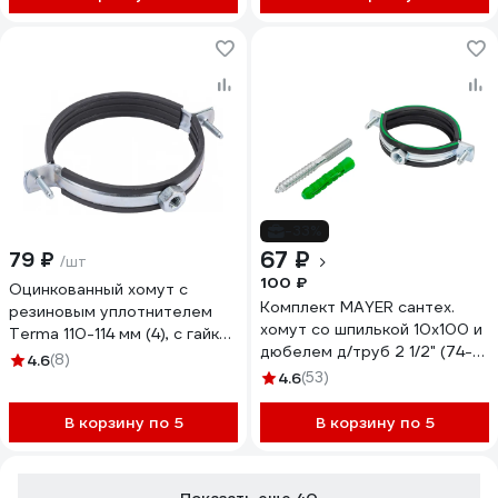
-33%
67 ₽
79 ₽
/шт
100 ₽
Оцинкованный хомут с
Комплект MAYER сантех.
резиновым уплотнителем
хомут со шпилькой 10x100 и
Terma 110-114 мм (4), с гайкой
дюбелем д/труб 2 1/2" (74-
М10 24040 28720
4.6
(8)
80 мм), гайка М10 14 0212
4.6
(53)
1/140212100
В корзину по 5
В корзину по 5