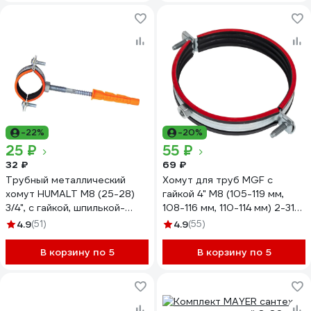
-22%
-20%
25 ₽
55 ₽
32 ₽
69 ₽
Трубный металлический
Хомут для труб MGF с
хомут HUMALT М8 (25-28)
гайкой 4" М8 (105-119 мм,
3/4", с гайкой, шпилькой-
108-116 мм, 110-114 мм) 2-31-
шурупом и дюбелем
8-1-110-114
4.9
(51)
4.9
(55)
007040102
В корзину по 5
В корзину по 5