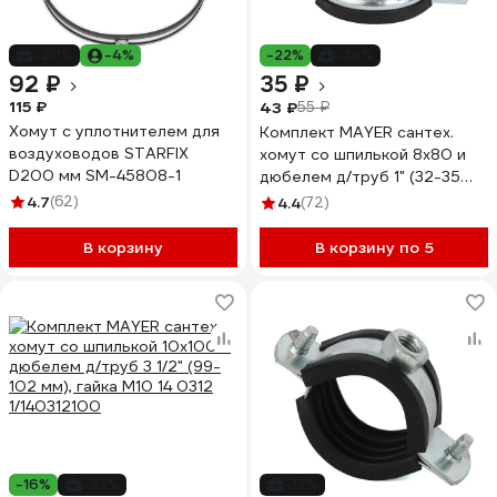
-20%
-4%
-22%
-36%
92 ₽
35 ₽
115 ₽
43 ₽
55 ₽
Хомут с уплотнителем для
Комплект MAYER сантех.
воздуховодов STARFIX
хомут со шпилькой 8x80 и
D200 мм SM-45808-1
дюбелем д/труб 1" (32-35
мм), гайка М8 14 0100 1/14
4.7
(62)
4.4
(72)
0100 18
В корзину
В корзину по 5
-16%
-33%
-17%