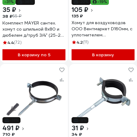
-31%
-36%
-22%
-19%
35 ₽
105 ₽
135 ₽
38 ₽
55 ₽
Хомут для воздуховодов
Комплект MAYER сантех.
ООО Вентмаркет D160мм, с
хомут со шпилькой 8x80 и
уплотнителем
дюбелем д/труб 3/4" (25-28
VD/DOP/HU160
мм), гайка М8 14 0034 1/14
4.2
(11)
4.4
(72)
0034 18
В корзину по 5
В корзину
-31%
-9%
491 ₽
31 ₽
710 ₽
34 ₽