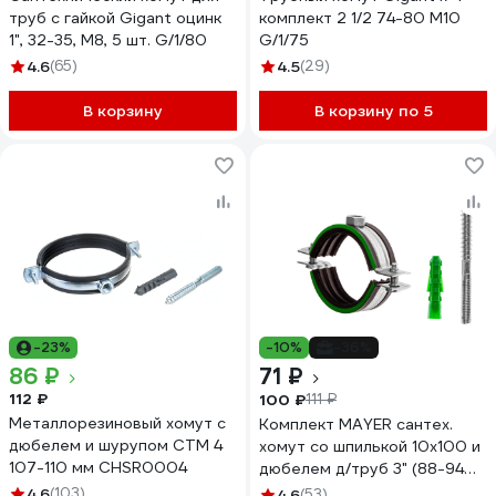
труб с гайкой Gigant оцинк
комплект 2 1/2 74-80 М10
1", 32-35, М8, 5 шт. G/1/80
G/1/75
4.6
(65)
4.5
(29)
В корзину
В корзину по 5
-23%
-10%
-36%
86 ₽
71 ₽
112 ₽
100 ₽
111 ₽
Металлорезиновый хомут с
Комплект MAYER сантех.
дюбелем и шурупом СТМ 4
хомут со шпилькой 10x100 и
107-110 мм CHSR0004
дюбелем д/труб 3" (88-94
мм), гайка М10 14 0300
4.6
(103)
4.6
(53)