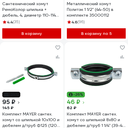
Сантехнический хомут
Металлический хомут
РемоКолор шпилька +
Политэк 1 1/2" (44-50) в
дюбель, 4, диаметр 110-114
комплекте 35000112
мм 47-5-094
4.4
(35)
4.6
(96)
В корзину
В корзину по 5
-34%
-26%
95 ₽
46 ₽
145 ₽
62 ₽
Комплект MAYER сантех.
Комплект MAYER сантех.
хомут со шпилькой 10x100 и
хомут со шпилькой 8x80 и
дюбелем д/труб Ф125 (120-
дюбелем д/труб 1 1/4" (39-46