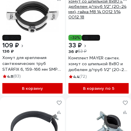
-20%
-32%
-38%
109 ₽
33 ₽
136 ₽
36 ₽
53 ₽
Хомут для крепления
Комплект MAYER сантех.
сантехнических труб
хомут со шпилькой 8x80 и
STARFIX 6, 159-166 мм SMP-
дюбелем д/труб 1/2" (20-24
61261-1
мм), гайка М8 14 0012 1/14
4.8
(83)
4.4
(72)
0012 18
В корзину
В корзину по 5