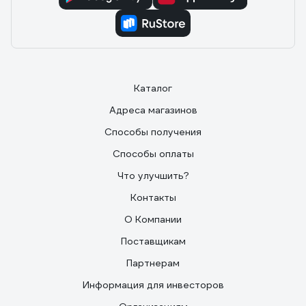
х 80 мм, резьба М8 + Torx20, длина резьбы 28,5 мм. В
середине шестигранник 6 мм. Резьба шурупа (в
дюбель): длина 41 мм, диаметр min 5,2мм max 7,4мм.
Каталог
Адреса магазинов
Способы получения
Способы оплаты
Что улучшить?
Контакты
О Компании
Поставщикам
Партнерам
Информация для инвесторов