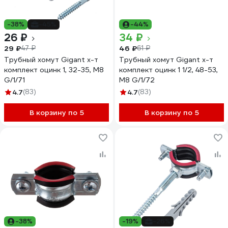
-38%
-45%
-44%
26 ₽
34 ₽
29 ₽
46 ₽
47 ₽
61 ₽
Трубный хомут Gigant х-т
Трубный хомут Gigant х-т
комплект оцинк 1, 32-35, М8
комплект оцинк 1 1/2, 48-53,
G/1/71
М8 G/1/72
4.7
(83)
4.7
(83)
В корзину по 5
В корзину по 5
-38%
-19%
-26%