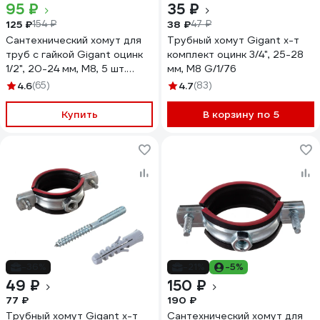
95 ₽
35 ₽
125 ₽
38 ₽
154 ₽
47 ₽
Сантехнический хомут для
Трубный хомут Gigant х-т
труб с гайкой Gigant оцинк
комплект оцинк 3/4", 25-28
1/2", 20-24 мм, М8, 5 шт.
мм, М8 G/1/76
G/1/81
4.6
(65)
4.7
(83)
Купить
В корзину по 5
-36%
-21%
-5%
49 ₽
150 ₽
77 ₽
190 ₽
Трубный хомут Gigant х-т
Сантехнический хомут для