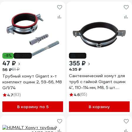
-8%
-23%
-18%
47 ₽
355 ₽
435 ₽
56 ₽
61 ₽
Сантехнический хомут для
Трубный хомут Gigant х-т
труб с гайкой Gigant оцинк
комплект оцинк 2, 59-66, М8
4", 110-114 мм, М8, 5 шт.
G/1/74
G/1/84
4.6
(65)
4.7
(83)
В корзину по 5
В корзину