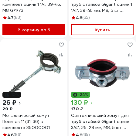
комплект оцинк 1 1/4, 39-46,
труб с гайкой Gigant оцинк 1
М8 G/1/73
1/4", 39-46 мм, М8, 5 шт.
G/1/79
4.7
(83)
4.6
(65)
В корзину по 5
Купить
-10%
-24%
26 ₽
130 ₽
29 ₽
170 ₽
Металлический хомут
Сантехнический хомут для
Политэк 1" (31-36) в
труб с гайкой Gigant оцинк
комплекте 35000001
3/4", 25-28 мм, М8, 5 шт.
G/1/83
4.6
(96)
4.6
(65)