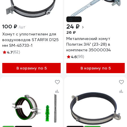
-8%
24 ₽
100 ₽
/шт
26 ₽
Хомут с уплотнителем для
Металлический хомут
воздуховодов STARFIX D125
Политэк 3/4" (23-28) в
мм SM-45733-1
комплекте 35000034
4.7
(62)
4.6
(96)
В корзину по 5
В корзину по 5