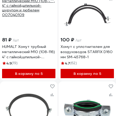
81 ₽
100 ₽
/шт
/шт
HUMALT Хомут трубный
Хомут с уплотнителем для
металлический М10 (108-116)
воздуховодов STARFIX D160
4" с гайкой,шпилькой-
мм SM-45768-1
шурупом и дюбелем
4.9
(19)
4.7
(62)
007040109
В корзину по 5
В корзину по 5