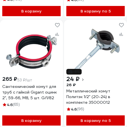
1/140300100
В корзину
В корзину по 5
-8%
24 ₽
265 ₽
53 ₽/шт
26 ₽
Сантехнический хомут для
Металлический хомут
труб с гайкой Gigant оцинк
Политэк 1/2" (20-24) в
2", 59-66, М8, 5 шт. G/1/82
комплекте 35000012
4.6
(65)
4.6
(96)
В корзину
В корзину по 5