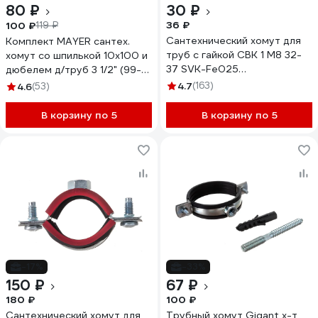
80 ₽
30 ₽
36 ₽
100 ₽
119 ₽
Сантехнический хомут для
Комплект MAYER сантех.
труб с гайкой СВК 1 М8 32-
хомут со шпилькой 10x100 и
37 SVK-Fe025
дюбелем д/труб 3 1/2" (99-
Н0000024716
102 мм), гайка М10 14 0312
4.7
(163)
4.6
(53)
1/140312100
В корзину по 5
В корзину по 5
-17%
-33%
150 ₽
67 ₽
180 ₽
100 ₽
Сантехнический хомут для
Трубный хомут Gigant х-т