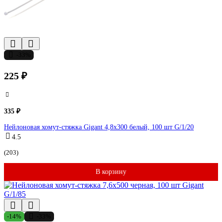
-33%
225 ₽
335 ₽
Нейлоновая хомут-стяжка Gigant 4,8х300 белый, 100 шт G/1/20
4.5
(203)
В корзину
-14%
-33%