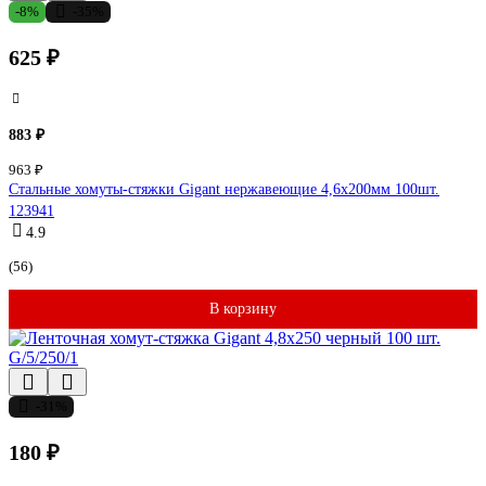
-8%
-35%
625 ₽
883 ₽
963 ₽
Стальные хомуты-стяжки Gigant нержавеющие 4,6х200мм 100шт.
123941
4.9
(56)
В корзину
-31%
180 ₽