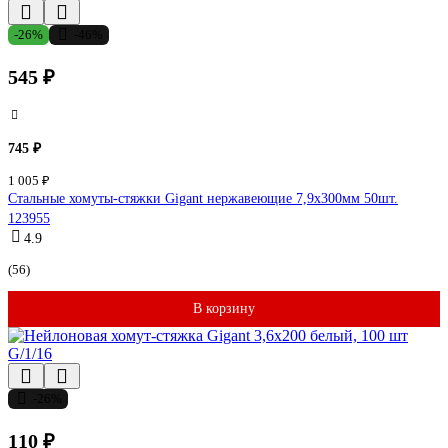
-26%
-46%
545 ₽
745 ₽
1 005 ₽
Стальные хомуты-стяжки Gigant нержавеющие 7,9x300мм 50шт.
123955
4.9
(56)
В корзину
-26%
110 ₽