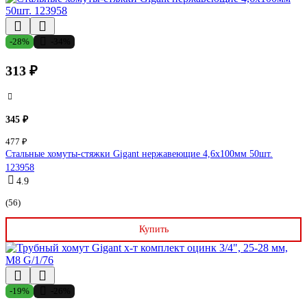
-28%
-34%
313 ₽
345 ₽
477 ₽
Стальные хомуты-стяжки Gigant нержавеющие 4,6х100мм 50шт.
123958
4.9
(56)
Купить
-19%
-26%