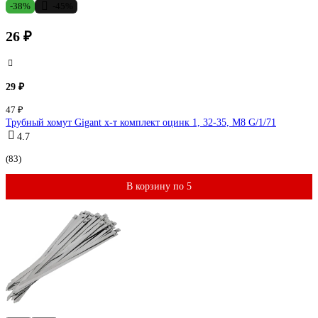
-38%
-45%
26 ₽
29 ₽
47 ₽
Трубный хомут Gigant х-т комплект оцинк 1, 32-35, М8 G/1/71
4.7
(83)
В корзину по 5