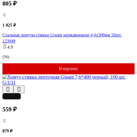
805 ₽
1 025 ₽
Стальные хомуты-стяжки Gigant нержавеющие 4,6x300мм 50шт.
123949
4.9
(56)
В корзину
-36%
559 ₽
879 ₽