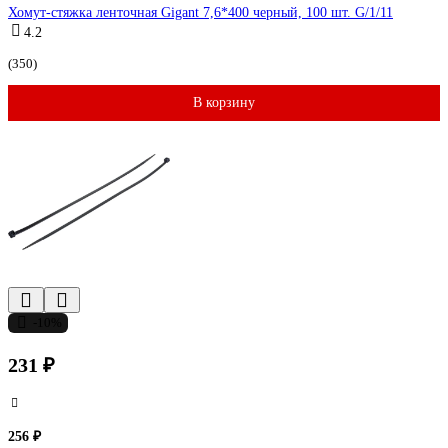
Хомут-стяжка ленточная Gigant 7,6*400 черный, 100 шт. G/1/11
4.2
(350)
В корзину
-10%
231 ₽
256 ₽