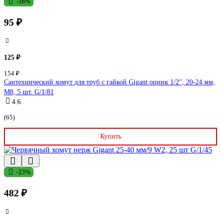
-38%
95 ₽
125 ₽
154 ₽
Сантехнический хомут для труб с гайкой Gigant оцинк 1/2", 20-24 мм,
М8, 5 шт. G/1/81
4.6
(65)
Купить
-23%
482 ₽