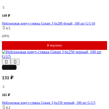
149 ₽
Нейлоновая хомут-стяжка Gigant 3,6х200 белый, 100 шт G/1/16
4.5
(203)
В корзину
-21%
131 ₽
165 ₽
Нейлоновая хомут-стяжка Gigant 3,6х250 черный, 100 шт G/1/5
4.2