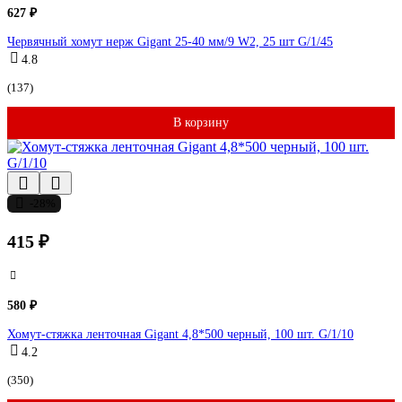
627 ₽
Червячный хомут нерж Gigant 25-40 мм/9 W2, 25 шт G/1/45
4.8
(137)
В корзину
-28%
415 ₽
580 ₽
Хомут-стяжка ленточная Gigant 4,8*500 черный, 100 шт. G/1/10
4.2
(350)