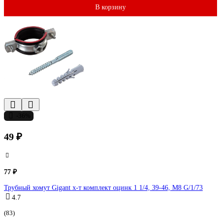
В корзину
-36%
49 ₽
77 ₽
Трубный хомут Gigant х-т комплект оцинк 1 1/4, 39-46, М8 G/1/73
4.7
(83)