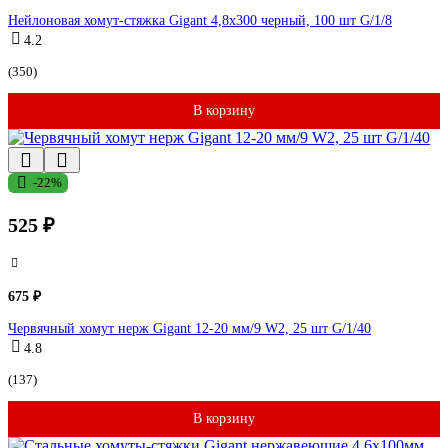
Нейлоновая хомут-стяжка Gigant 4,8х300 черный, 100 шт G/1/8
4.2
(350)
В корзину
-22%
525 ₽
675 ₽
Червячный хомут нерж Gigant 12-20 мм/9 W2, 25 шт G/1/40
4.8
(137)
В корзину