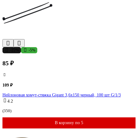
-22%
-5%
85 ₽
109 ₽
Нейлоновая хомут-стяжка Gigant 3,6х150 черный, 100 шт G/1/3
4.2
(350)
В корзину по 5