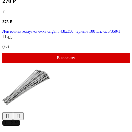
270 ₽
375 ₽
Ленточная хомут-стяжка Gigant 4,8x350 черный 100 шт. G/5/350/1
4.5
(70)
В корзину
-21%