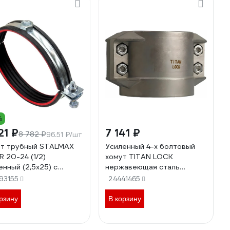
%
21 ₽
7 141 ₽
8 782 ₽
96.51 ₽/шт
т трубный STALMAX
Усиленный 4-х болтовый
R 20-24 (1/2)
хомут TITAN LOCK
енный (2,5х25) с
нержавеющая сталь
огасителем и гайкой
TL63x8SS
93155
24441465
арт. 12212)
кованная сталь (уп. 80
рзину
В корзину
12212-023