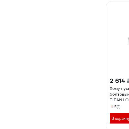
2 614 
Хомут ус
болтовый
TITAN L
(1)
5
В корзин