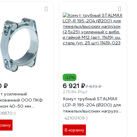
-12%
0 ₽
6 921 ₽
7 873 ₽
276.84 ₽/шт
т усиленный
Хомут трубный STALMAX
кованный ООО ПКФ
LCP-R 195-204 (Ø200) для
ком 40-50 мм
тяжелых/высоких нагрузок
болтовый, 1 шт, Крепеж
06870
(2,5х25) усиленный с вибр.
013805
42100109
и гайкой М12 (арт. 11419) оц.
рзину
сталь (уп. 25 шт) 11419-023
В корзину