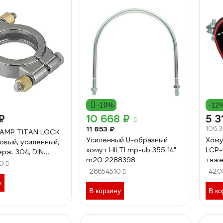
-10%
-12
₽
10 668 ₽
5 3
11 853 ₽
106.
LAMP TITAN LOCK
Усиленный U-образный
Хому
овый, усиленный,
хомут HILTI mp-ub 355 14"
LCP-
рж. 304, DIN
m20 2288398
тяже
CR
0
(2,5
26654510
420
и гай
у
стал
В корзину
В ко