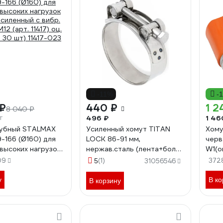
-11%
-
 ₽
440 ₽
1 2
8 040 ₽
т
496 ₽
1 46
рубный STALMAX
Усиленный хомут TITAN
Хому
9-166 (Ø160) для
LOCK 86-91 мм,
черв
высоких нагрузок
нержав.сталь (лента+болт)
W1(оц
усиленный с вибр.
AISI 304 TL86-91RCSS
AHC
09
(1)
372
5
31056546
12 (арт. 11417) оц.
. 30 шт) 11417-023
у
В ко
В корзину