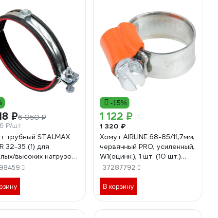
%
-15%
18 ₽
1 122 ₽
6 050 ₽
36 ₽/шт
1 320 ₽
т трубный STALMAX
Хомут AIRLINE 68-85/11,7мм,
R 32-35 (1) для
червячный PRO, усиленный,
лых/высоких нагрузок
W1(оцинк.), 1 шт. (10 шт.)
х25) усиленный с вибр.
AHCB019
98459
37287792
кой М12 (арт. 11883) оц.
ь (уп. 50 шт) 11883-023
рзину
В корзину