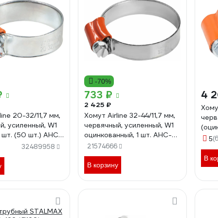
-70%
₽
733 ₽
4 
2 425 ₽
Хомут
line 20-32/11,7 мм,
Хомут Airline 32-44/11,7 мм,
черв
й, усиленный, W1
червячный, усиленный, W1
(оци
1 шт. (50 шт.) AHC-
оцинкованный, 1 шт. AHC-S-
(
5
13
21574666
32489958
В ко
В корзину
у