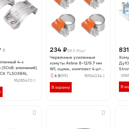
₽
234 ₽
831
58.5 ₽/шт
Червячные усиленные
Хому
иленный 4-х
хомуты Airline 8-12/9.7 мм
Ду10
 (50х8; алюминий)
W1, оцинк., комплект 4 шт
Stro
OCK TL50X8AL
AHC-SK-02
(99)
396
4.9
16194034
16285470
В ко
В корзину
у