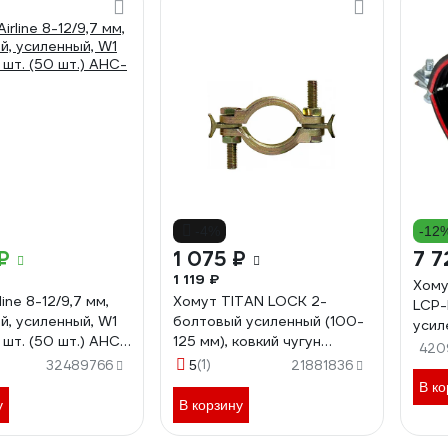
-4%
-12
₽
1 075 ₽
7 7
1 119 ₽
Хому
line 8-12/9,7 мм,
Хомут TITAN LOCK 2-
LCP-
й, усиленный, W1
болтовый усиленный (100-
усил
1 шт. (50 шт.) AHC-
125 мм), ковкий чугун
вибр
420
TL100-125DC
(1)
М12 (
32489766
5
21881836
оцин
В ко
шт) 
у
В корзину