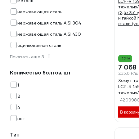
металл
нержавеющая сталь
нержавеющая сталь AISI 304
нержавеющая сталь AISI 430
оцинкованная сталь
Показать еще 3
-12%
7 068
Количество болтов, шт
235.6 ₽/ш
Хомут т
1
LCP-R 15
тяжелых/
2
(2,5х25) 
420998
и гайкой М
4
сталь (уп
В корзин
нет
Тип