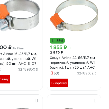
-35%
200 ₽
1 855 ₽
84 ₽/шт
2 875 ₽
 Airline 16-25/11,7 мм,
Хомут Airline 44-56/11,7 мм,
ячный, усиленный, W1
червячный, усиленный, W1
нк.), 50 шт. AHC-S-07
(оцинк.), 1 шт. (25 шт.) AHC-
6)
32489850
S-15
(1)
5
32489652
рзину
В корзину