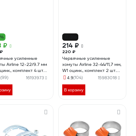
4%
-3%
8 ₽
214 ₽
 ₽
220 ₽
ячные усиленные
Червячные усиленные
ты Airline 12-22/9.7 мм
хомуты Airline 32-44/11,7 мм,
оцинк., комплект 4 шт
W1 оцинк., комплект 2 шт.
-SK-06
AHC-SK-14
(99)
(104)
9
16193973
4.9
15983018
рзину
В корзину