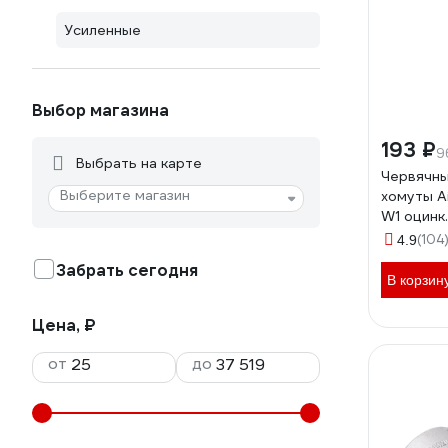
Усиленные
Выбор магазина
193 ₽
9
Выбрать на карте
Червячны
Выберите магазин
хомуты Air
W1 оцинк.
AHC-SK-
(104
4.9
Забрать сегодня
В корзин
Цена, ₽
от
до