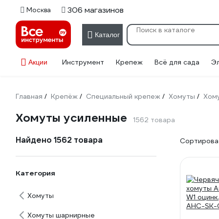
306 магазинов
Москва
Каталог
Инструмент
Крепеж
Всё для сада
Э
Акции
Главная
Крепёж
Специальный крепеж
Хомуты
Хом
/
/
/
/
Хомуты усиленные
1562 товара
Найдено 1562 товара
Сортироват
Категория
Хомуты
Хомуты шарнирные