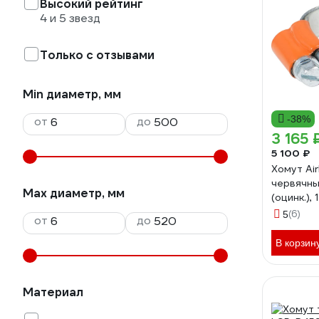
Высокий рейтинг
4 и 5 звезд
Только с отзывами
Min диаметр, мм
-38%
от
до
3 165 
5 100 ₽
Хомут Air
червячны
Max диаметр, мм
(оцинк.), 
S-09
(6)
5
от
до
В корзин
Материал