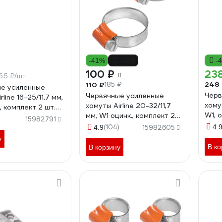
-41%
-46%
-
100 ₽
23
6.5 ₽/шт
248
110 ₽
185 ₽
е усиленные
Черв
Червячные усиленные
line 16-25/11,7 мм,
хому
хомуты Airline 20-32/11,7
, комплект 2 шт.
W1, 
мм, W1 оцинк., комплект 2
08
)
15982791
AHC
шт. AHC-SK-10
(104)
4.
4.9
15982605
у
В ко
В корзину