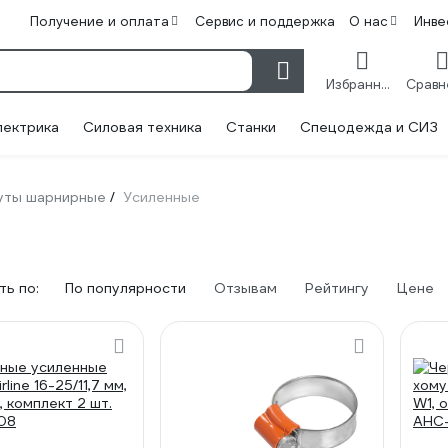
Получение и оплата
Сервис и поддержка
О нас
Инве
Избранное
лектрика
Силовая техника
Станки
Спецодежда и СИЗ
уты шарнирные
Усиленные
/
ь по:
По популярности
Отзывам
Рейтингу
Цене