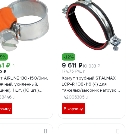
15%
-12%
41 ₽
9 611 ₽
10 933 ₽
0 ₽
174.75 ₽/шт
т AIRLINE 130-150/9мм,
Хомут трубный STALMAX
ячный, усиленный,
LCP-R 108-116 (4) для
инк), 1 шт. (10 шт.)
тяжелых/высоких нагрузок
G018
(2,5х25) усиленный с вибр.
88446
42096305
и гайкой М12 (арт. 11412) оц.
сталь (уп. 55 шт) 11412-023
рзину
В корзину