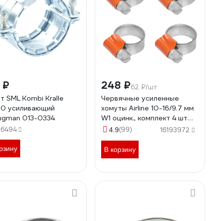
 ₽
248 ₽
62 ₽/шт
т SML Kombi Kralle
Червячные усиленные
0 усиливающий
хомуты Airline 10-16/9.7 мм
ngman 013-0334
W1 оцинк., комплект 4 шт
AHC-SK-04
16494
(99)
4.9
16193972
рзину
В корзину