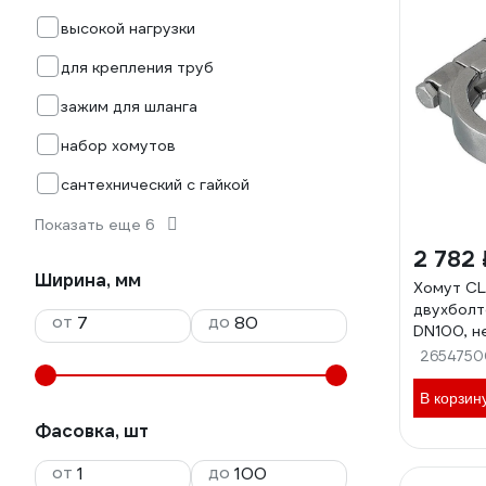
высокой нагрузки
для крепления труб
зажим для шланга
набор хомутов
сантехнический с гайкой
Показать еще 6
2 782 
Ширина, мм
Хомут C
двухболт
от
до
DN100, не
TL100CL
2654750
В корзин
Фасовка, шт
от
до