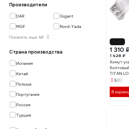
Производители
DAR
Gigant
MGF
Nord-Yada
Показать еще 48
-8%
1 310 
Страна производства
1 428 ₽
Хомут ус
Испания
болтовый
TITAN L
Китай
(2)
5
Польша
В корзин
Португалия
Россия
Турция