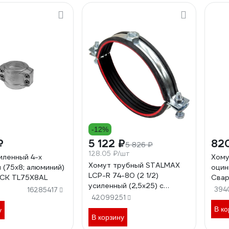
-12%
₽
5 122 ₽
82
5 826 ₽
128.05 ₽/шт
иленный 4-х
Хому
Хомут трубный STALMAX
 (75х8; алюминий)
оцин
LCP-R 74-80 (2 1/2)
OCK TL75X8AL
Свар
усиленный (2,5х25) с
двух
394
16285417
виброгасителем и гайкой
42099251
k00
М12 (арт. 12216)
В ко
у
оцинкованная сталь (уп. 40
В корзину
шт) 12216-023