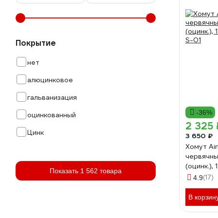
Покрытие
нет
алюцинковое
гальванизация
-36%
оцинкованный
2 325 
Цинк
3 650 ₽
Хомут Air
червячны
(оцинк.), 
Показать 1 562 товара
S-01
(17)
4.9
В корзин