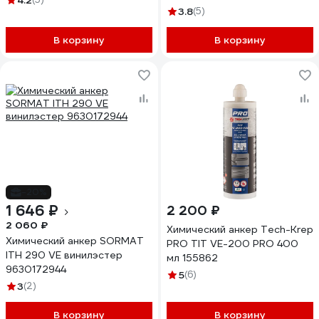
4.2
3.8
(5)
В корзину
В корзину
-20%
1 646 ₽
2 200 ₽
2 060 ₽
Химический анкер Tech-Krep
Химический анкер SORMAT
PRO TIT VE-200 PRO 400
ITH 290 VE винилэстер
мл 155862
9630172944
5
(6)
3
(2)
В корзину
В корзину