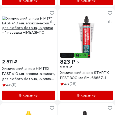
В корзину
В корзину
-9%
-5%
823 ₽
2 511 ₽
900 ₽
Химический анкер HIMTEX
Химический анкер STARFIX
EASF 410 мл, эпокси-акрилат,
PESF 300 мл SM-66657-1
для любого бетона, кирпича
+ 1 насадка HIMEASF410
4.7
(28)
4.6
(11)
В корзину
В корзину