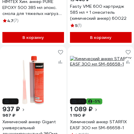
HIMTEX Хим. анкер PURE
Fasty VME 600 картридж
EPOXY 500 385 мл эпокс.
585 мл + 1 смеситель
смола для тяжелых нагрузок
(химический анкер) 60022
+ 1 насадка HIM500385
4.7
(7)
5
(1)
В корзину
В корзину
-3%
-8%
-5%
937 ₽
1 089 ₽
967 ₽
1 190 ₽
Химический анкер Gigant
Химический анкер STARFIX
универсальный
EASF 300 мл SM-66658-1
двухкомпонентный 360мл