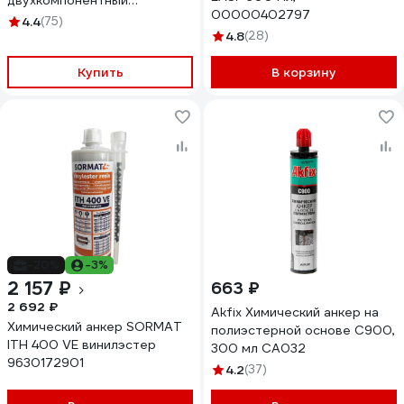
двухкомпонентный
00000402797
(компонент А + компонент В)
4.4
(75)
300 мл 16579 263748
4.8
(28)
Купить
В корзину
-20%
-3%
2 157 ₽
663 ₽
2 692 ₽
Akfix Химический анкер на
Химический анкер SORMAT
полиэстерной основе C900,
ITH 400 VE винилэстер
300 мл CA032
9630172901
4.2
(37)