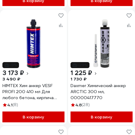
В корзину
В корзину
-9%
-29%
3 173 ₽
1 225 ₽
3 490 ₽
1 730 ₽
HIMTEX Хим анкер VESF
Daxmer Химический анкер
PROFI 200 410 мл Для
ARCTIC 300 мл,
любого бетона, кирпича
00000417770
всесезонный + 1 насадка
4.1
(8)
4.8
(28)
HIM200400
В корзину
В корзину