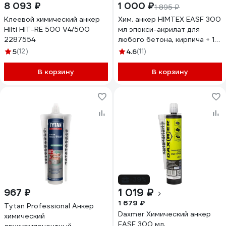
8 093 ₽
1 000 ₽
1 895 ₽
Клеевой химический анкер
Хим. анкер HIMTEX EASF 300
Hilti HIT-RE 500 V4/500
мл эпокси-акрилат для
2287554
любого бетона, кирпича + 1
насадка HIMEASF300
5
(12)
4.6
(11)
В корзину
В корзину
-39%
1 019 ₽
967 ₽
1 679 ₽
Tytan Professional Анкер
Daxmer Химический анкер
химический
EASF 300 мл,