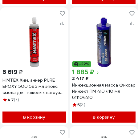
-22%
1 885 ₽
6 619 ₽
2 417 ₽
HIMTEX Хим. анкер PURE
Инжекционная масса Фиксар
EPOXY 500 585 мл эпокс.
Инжект ПМ 410 410 мл
смола для тяжелых нагрузок
611104410
+ 1 насадка HIM500585
4.7
(7)
5
(2)
В корзину
В корзину