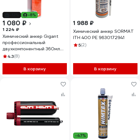
-12%
-8%
1 080 ₽
1 988 ₽
1 224 ₽
Химический анкер SORMAT
Химический анкер Gigant
ITH 400 PE 9630172941
профессиональный
5
(2)
двухкомпонентный 360мл
CHA2182
4.3
(8)
В корзину
В корзину
-47%