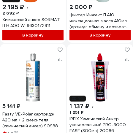
2 195 ₽
2 000 ₽
2 692 ₽
Фиксар Инжект П 410
Химический анкер SORMAT
инжекционная масса 410мл.
ITH 400 WI 9630172911
(артикул обмену и возврату
не подлежит) 611101410
В корзину
В корзину
-9%
1 137 ₽
5 141 ₽
1 251 ₽
Fasty VE-Polar картридж
IRFIX Химический Анкер,
420 мл + 2 смесителя
универсальный PRO-3000
(химический анкер) 90988
EASF (300мл) 20066
(5)