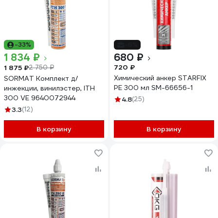
-33%
-6%
1 834 ₽
680 ₽
720 ₽
1 875 ₽
2 750 ₽
Химический анкер STARFIX
SORMAT Комплект д/
PE 300 мл SM-66656-1
инжекции, винилэстер, ITH
300 VE 9640072944
4.8
(25)
3.3
(12)
В корзину
В корзину