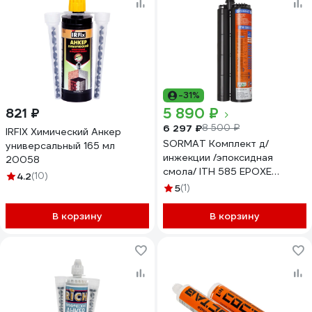
-31%
5 890 ₽
821 ₽
6 297 ₽
8 500 ₽
IRFIX Химический Анкер
SORMAT Комплект д/
универсальный 165 мл
инжекции /эпоксидная
20058
смола/ ITH 585 EPOXE
4.2
(10)
9640072946
5
(1)
В корзину
В корзину