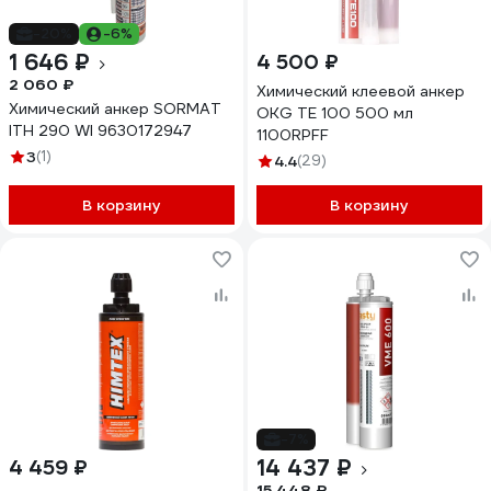
-20%
-6%
1 646 ₽
4 500 ₽
2 060 ₽
Химический клеевой анкер
Химический анкер SORMAT
OKG TE 100 500 мл
ITH 290 WI 9630172947
1100RPFF
3
(1)
4.4
(29)
В корзину
В корзину
-7%
14 437 ₽
4 459 ₽
15 448 ₽