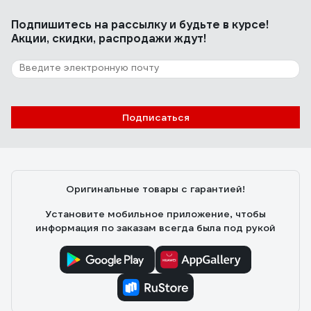
Подпишитесь
на рассылку
и будьте в курсе!
Акции, скидки, распродажи ждут!
7 отзывов
Отзыв о гильзе сетчатой Fischer FIS H 12 x
50 K 553781
Александр
30.11.2024
Подписаться
Использовал для пустотелой стены, после сверления
стены установил как дюбель. Порадовала цена.
Оригинальные товары с гарантией!
Установите мобильное приложение, чтобы
информация по заказам всегда была под рукой