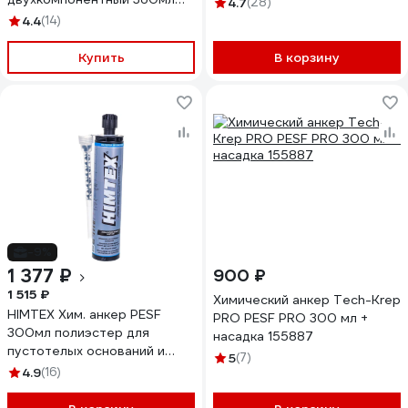
4.7
(28)
CHA2183
4.4
(14)
Купить
В корзину
-9%
1 377 ₽
900 ₽
1 515 ₽
Химический анкер Tech-Krep
HIMTEX Хим. анкер PESF
PRO PESF PRO 300 мл +
300мл полиэстер для
насадка 155887
пустотелых оснований и
5
(7)
бетона + 1 насадка
4.9
(16)
HIMPESF300