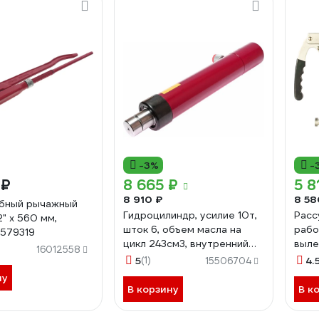
-3%
-
 ₽
8 665 ₽
5 8
8 910 ₽
8 58
убный рычажный
Гидроцилиндр, усилие 10т,
Расс
2" х 560 мм,
шток 6, объем масла на
рабо
579319
цикл 243см3, внутренний
выле
16012558
диаметр 45мм JTC -
-171
5
(1)
4.
15506704
RA106A 668327
ну
В корзину
В к