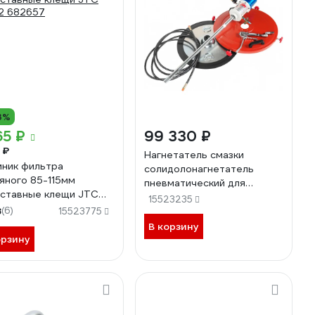
3%
65 ₽
99 330 ₽
 ₽
Нагнетатель смазки
ник фильтра
солидолонагнетатель
яного 85-115мм
пневматический для
ставные клещи JTC
емкости 200л, 30г/ход,
15523235
2 682657
8
(6)
шланг 6м JTC -4254 754451
15523775
В корзину
орзину