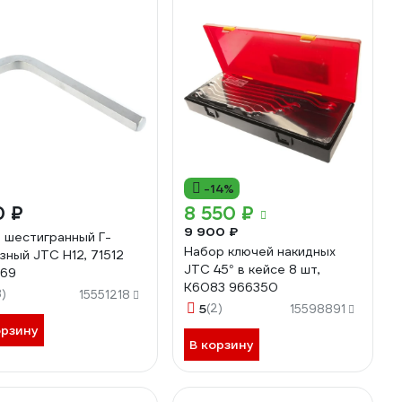
-14%
0 ₽
8 550 ₽
9 900 ₽
 шестигранный Г-
Набор ключей накидных
зный JTC H12, 71512
JTC 45° в кейсе 8 шт,
569
K6083 966350
3)
15551218
5
(2)
15598891
орзину
В корзину