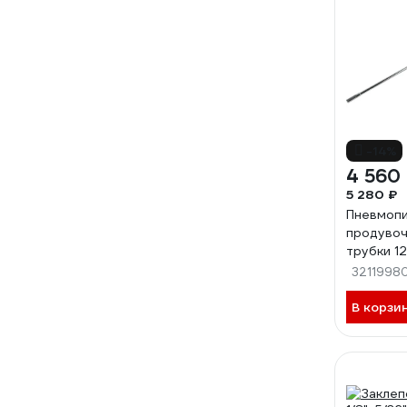
-14%
4 560
5 280 ₽
Пневмоп
продувоч
трубки 1
610495
3211998
В корзи