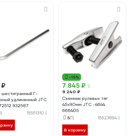
-15%
 ₽
7 845 ₽
9 240 ₽
 шестигранный Г-
Съемник рулевых тяг
зный удлиненный JTC
45x90мм JTC -4644
 72512 932587
666405
6)
15551310
5
(1)
15523694
орзину
В корзину