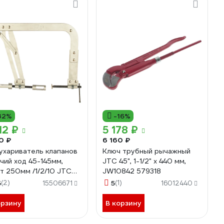
32%
-16%
12 ₽
5 178 ₽
0 ₽
6 160 ₽
ухариватель клапанов
Ключ трубный рычажный
чий ход 45-145мм,
JTC 45", 1-1/2" х 440 мм,
т 250мм /1/2/10 JTC
JW10842 579318
1 668635
5
(2)
5
(1)
15506671
16012440
орзину
В корзину