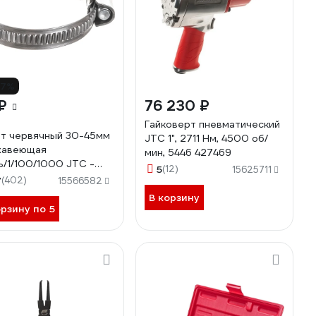
17%
₽
76 230 ₽
Гайковерт пневматический
т червячный 30-45мм
JTC 1", 2711 Нм, 4500 об/
жавеющая
мин, 5446 427469
ь/1/100/1000 JTC -
5
(12)
15625711
5 700780
7
(402)
15566582
В корзину
орзину по 5