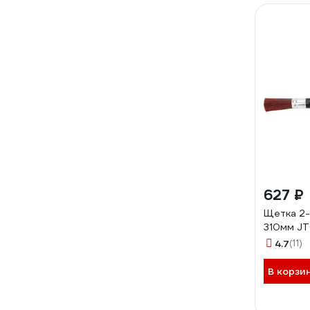
627 ₽
Щетка 2-
310мм JT
4.7
(11)
В корзи