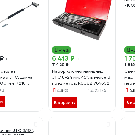
-14%
-
 ₽
6 413 ₽
1 7
7 425 ₽
1 815
истолет
Набор ключей накидных
Съем
ный JTC, длина
JTC 8-24 мм, 45°, в кейсе 8
масл
200 мм, 7216
предметов, K6082 764652
пере
-160
0
4.8
(6)
4.
15523125
ну
В корзину
В к