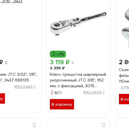
-7%
₽
3 119 ₽
2 8
3 355 ₽
Съем
ик JTC 3/32", 1/8",
Ключ-трещотка шарнирный
филь
16", 3437 666135
укороченный JTC 3/8", 162
110м
мм, с фиксацией, 3015
15522493
271
726503
5
(6)
15522825
ну
В к
В корзину