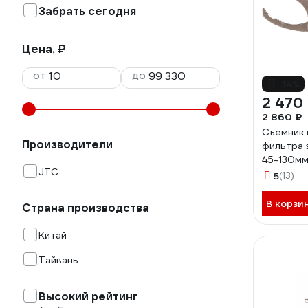
Забрать сегодня
Цена, ₽
от
до
-14%
2 470
2 860 ₽
Съемник 
Производители
фильтра 
45-130мм
JTC
479847
5
(13)
В корзи
Страна производства
Китай
Тайвань
Высокий рейтинг