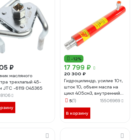
-12%
05 ₽
17 799 ₽
20 300 ₽
ник масляного
Гидроцилиндр, усилие 10т,
тра трехлапый 45-
шток 10, объем масла на
м JTC -6119 045365
цикл 405см3, внутренний
58106
диаметр 45мм JTC -RC1010
5
(1)
15506969
687459
орзину
В корзину