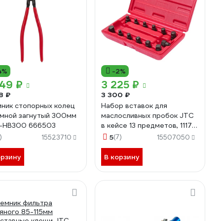
4%
-2%
49 ₽
3 225 ₽
8 ₽
3 300 ₽
ник стопорных колец
Набор вставок для
мной загнутый 300мм
маслосливных пробок JTC
-HB300 666503
в кейсе 13 предметов, 1117
668228
)
5
(7)
15523710
15507050
орзину
В корзину