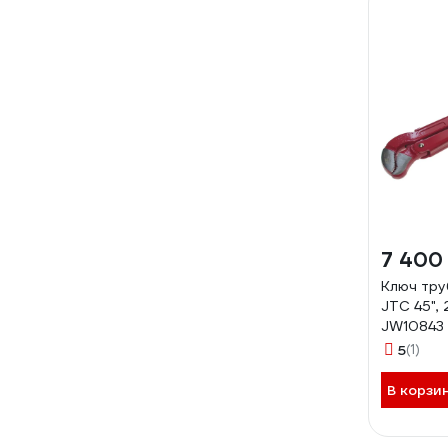
7 400
Ключ тр
JTC 45", 
JW10843 
5
(1)
В корзи