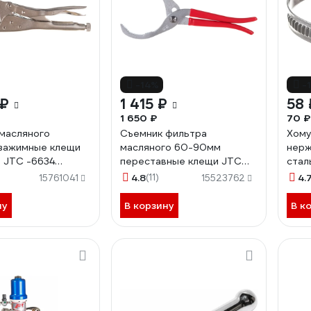
-14%
-
 ₽
1 415 ₽
58 
1 650 ₽
70 ₽
масляного
Съемник фильтра
Хому
зажимные клещи
масляного 60-90мм
нер
 JTC -6634
переставные клещи JTC
стал
-1601 682656
ZN4
4.8
(11)
4.
15761041
15523762
ну
В корзину
В к