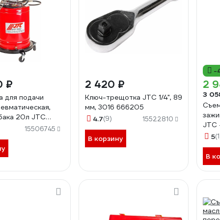
-
0 ₽
2 420 ₽
2 9
3 05
а для подачи
Ключ-трещотка JTC 1/4", 89
Съем
невматическая,
мм, 3016 666205
зажи
бака 20л JTC
4.7
(9)
15522810
JTC 
6106
15506745
5
(1
В корзину
ну
В к