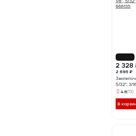
-14%
2 328 
2 695 ₽
Заклепочн
5/32", 3/
4.8
(13)
В корзи