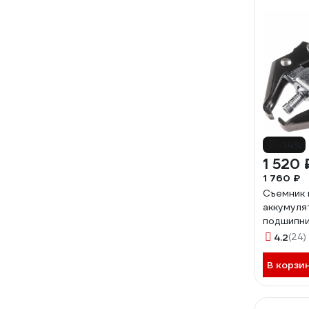
-14%
1 520 
1 760 ₽
Съемник
аккумуля
подшипни
JTC -562
4.2
(24)
В корзи