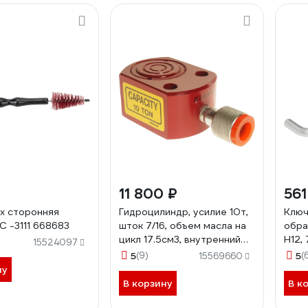
11 800 ₽
561
х сторонняя
Гидроцилиндр, усилие 10т,
Ключ
C -3111 668683
шток 7/16, объем масла на
обра
цикл 17.5см3, внутренний
H12,
15524097
диаметр 45мм JTC -RC101
5
(9)
5
(
15569660
768311
ну
В корзину
В к