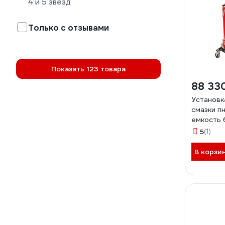
4 и 5 звезд
Только с отзывами
Показать 123 товара
88 33
Установк
смазки п
емкость 
-1034 66
5
(1)
В корзи