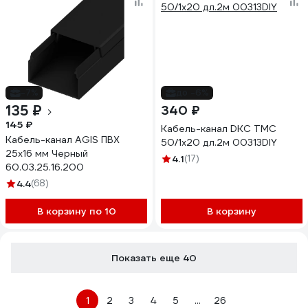
-7%
до -6%
135 ₽
340 ₽
145 ₽
Кабель-канал DKC TMC
Кабель-канал AGIS ПВХ
50/1x20 дл.2м 00313DIY
25x16 мм Черный
4.1
(17)
60.03.25.16.200
4.4
(68)
В корзину по 10
В корзину
Показать еще 40
1
2
3
4
5
...
26