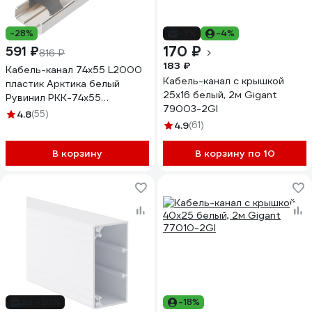
-28%
-7%
-4%
170 ₽
591 ₽
816 ₽
183 ₽
Кабель-канал 74x55 L2000
Кабель-канал с крышкой
пластик Арктика белый
25х16 белый, 2м Gigant
Рувинил РКК-74x55
79003-2GI
РКК-74Х55
4.8
(55)
4.9
(61)
В корзину
В корзину по 10
до -20%
-18%