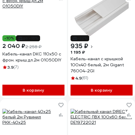
-10%
до -18%
-22%
935 ₽
2 040 ₽
2 258 ₽
1 195 ₽
Кабель-канал DKC 110x50 с
Кабель-канал с крышкой
фрон. крыш.дл.2м 01050DIY
100х40 белый, 2м Gigant
3.9
(7)
76004-2GI
4.9
(61)
В корзину
В корзину