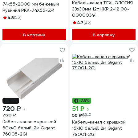
Кабель-канал ТЕХНОЛОГИЯ
74x55x2000 мм бежевый
33x30мм 12т ККР 2-12 00-
Рувинил РКК-74Х55-БЖ
00000344
4.8
(55)
4.7
(25)
В корзину
В корзину
-5%
-25%
720 ₽
51 ₽
760 ₽
56 ₽
68 ₽
Кабель-канал с крышкой
Кабель-канал с крышкой
60х40 белый, 2м Gigant
15x10 белый, 2м Gigant
76005-2GI
79001-2GI