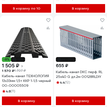
В корзину по 10
В корзину
-8%
-12%
до -28%
1 505 ₽
655 ₽
1 570 ₽
1 707 ₽
Кабель-канал DKC перф. RL
Кабель-канал ТЕХНОЛОГИЯ
25x40 G дл.2м 00128RLDIY
13x33мм 1,5т ККР 1-1,5 черный
4.4
(12)
00-00005509
4.8
(11)
В корзину
В корзину