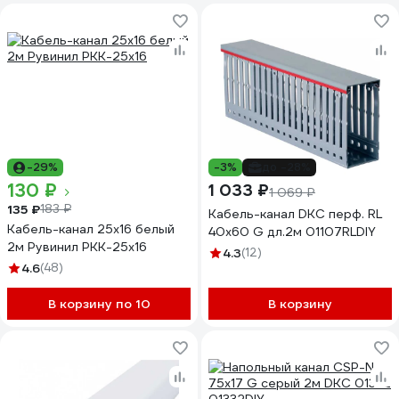
-29%
-3%
до -28%
130 ₽
1 033 ₽
1 069 ₽
135 ₽
183 ₽
Кабель-канал DKC перф. RL
Кабель-канал 25х16 белый
40x60 G дл.2м 01107RLDIY
2м Рувинил РКК-25х16
4.3
(12)
4.6
(48)
В корзину по 10
В корзину