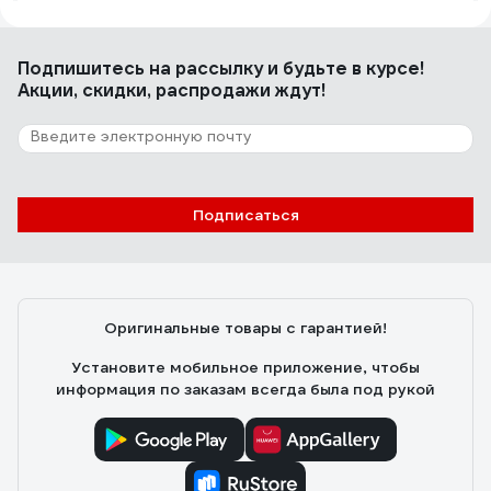
Балашов Александр
16.01.2022
Хорошее качество и наличие дополнительных
Подпишитесь
на рассылку
и будьте в курсе!
аксессуаров (углы, заглушки и т.д.), красивый внешний
Акции, скидки, распродажи ждут!
вид.
9 отзывов
Отзыв о миниканале Экопласт MEX15/10BG
Подписаться
15х10 мм 2 м 77000BG-2
Александр З.
25.12.2022
Хорошее качество
Оригинальные товары с гарантией!
Установите мобильное приложение, чтобы
информация по заказам всегда была под рукой