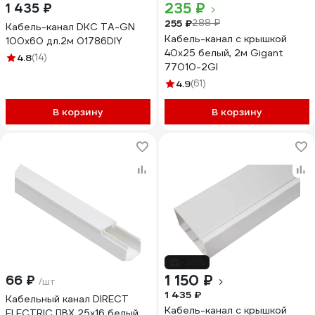
235 ₽
1 435 ₽
255 ₽
288 ₽
Кабель-канал DKC TA-GN
Кабель-канал с крышкой
100x60 дл.2м 01786DIY
40x25 белый, 2м Gigant
4.8
(14)
77010-2GI
4.9
(61)
В корзину
В корзину
-20%
1 150 ₽
66 ₽
/шт
1 435 ₽
Кабельный канал DIRECT
Кабель-канал с крышкой
ELECTRIC ПВХ 25x16 белый