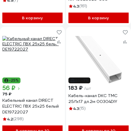
4.9
(7)
4.3
(161)
В корзину
В корзину
-25%
до -7%
56 ₽
183 ₽
/шт
75 ₽
Кабель-канал DKC TMC
Кабельный канал DIRECT
25/1x17 дл.2м 00304DIY
ELECTRIC ПВХ 25x25 белый
4.3
(15)
DE19722027
4.2
(298)
В корзину по 10
В корзину по 10