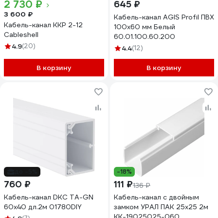
2 730 ₽
645 ₽
3 600 ₽
Кабель-канал AGIS Profil ПВХ
Кабель-канал ККР 2-12
100x60 мм Белый
Cableshell
60.01.100.60.200
4.9
(20)
4.4
(12)
В корзину
В корзину
до -5%
-18%
760 ₽
111 ₽
136 ₽
Кабель-канал DKC TA-GN
Кабель-канал с двойным
60x40 дл.2м 01780DIY
замком УРАЛ ПАК 25х25 2м
КК-19025025-060