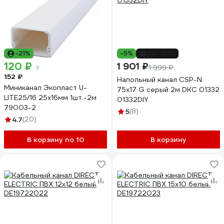
-21%
-5%
до -30%
120 ₽
1 901 ₽
1 999 ₽
152 ₽
Напольный канал СSP-N
Миниканал Экопласт U-
75x17 G серый 2м DKC 01332
LITE25/16 25х16мм 1шт.-2м
01332DIY
79003-2
5
(8)
4.7
(20)
В корзину по 10
В корзину