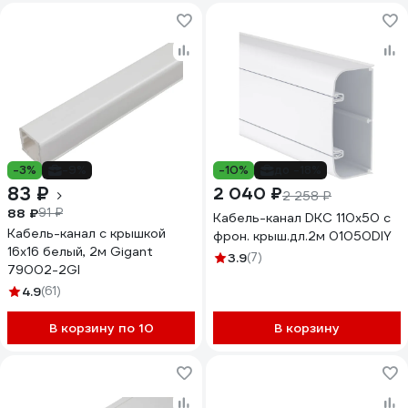
-3%
-9%
-10%
до -18%
83 ₽
2 040 ₽
2 258 ₽
88 ₽
91 ₽
Кабель-канал DKC 110x50 с
Кабель-канал с крышкой
фрон. крыш.дл.2м 01050DIY
16х16 белый, 2м Gigant
3.9
(7)
79002-2GI
4.9
(61)
В корзину по 10
В корзину