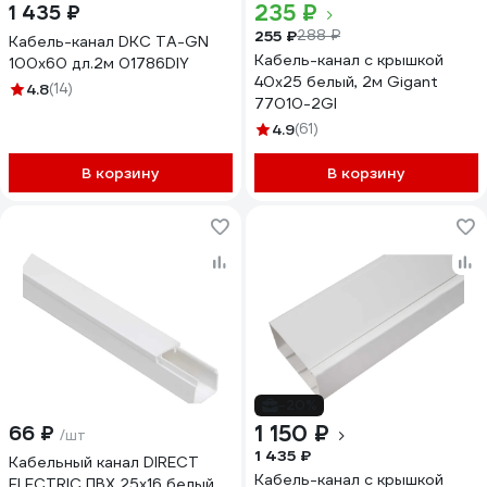
235 ₽
1 435 ₽
255 ₽
288 ₽
Кабель-канал DKC TA-GN
Кабель-канал с крышкой
100x60 дл.2м 01786DIY
40x25 белый, 2м Gigant
4.8
(14)
77010-2GI
4.9
(61)
В корзину
В корзину
-20%
1 150 ₽
66 ₽
/шт
1 435 ₽
Кабельный канал DIRECT
Кабель-канал с крышкой
ELECTRIC ПВХ 25x16 белый