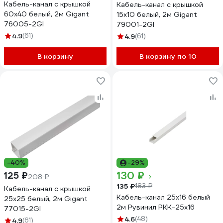
Кабель-канал с крышкой
Кабель-канал с крышкой
60х40 белый, 2м Gigant
15x10 белый, 2м Gigant
76005-2GI
79001-2GI
4.9
(61)
4.9
(61)
В корзину
В корзину по 10
-40%
-29%
130 ₽
125 ₽
208 ₽
135 ₽
183 ₽
Кабель-канал с крышкой
Кабель-канал 25х16 белый
25x25 белый, 2м Gigant
2м Рувинил РКК-25х16
77015-2GI
4.6
(48)
4.9
(61)