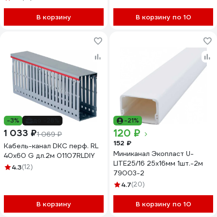
В корзину
В корзину по 10
-3%
до -28%
-21%
120 ₽
1 033 ₽
1 069 ₽
152 ₽
Кабель-канал DKC перф. RL
Миниканал Экопласт U-
40x60 G дл.2м 01107RLDIY
LITE25/16 25х16мм 1шт.-2м
4.3
(12)
79003-2
4.7
(20)
В корзину
В корзину по 10