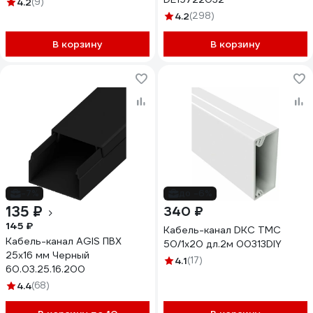
4.2
(9)
4.2
(298)
В корзину
В корзину
-7%
до -6%
135 ₽
340 ₽
145 ₽
Кабель-канал DKC TMC
Кабель-канал AGIS ПВХ
50/1x20 дл.2м 00313DIY
25x16 мм Черный
4.1
(17)
60.03.25.16.200
4.4
(68)