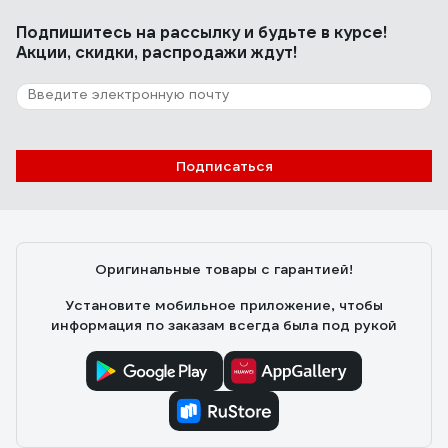
Хорошее качество и наличие дополнительных
Подпишитесь
на рассылку
и будьте в курсе!
аксессуаров (углы, заглушки и т.д.), красивый внешний
Акции, скидки, распродажи ждут!
вид.
9 отзывов
Отзыв о миниканале Экопласт MEX15/10BG
Подписаться
15х10 мм 2 м 77000BG-2
Александр З.
25.12.2022
Хорошее качество
Оригинальные товары с гарантией!
Установите мобильное приложение, чтобы
информация по заказам всегда была под рукой