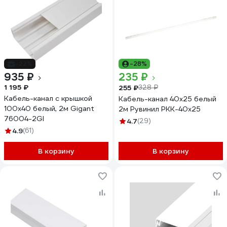
-22%
-28%
935 ₽
235 ₽
1 195 ₽
255 ₽
328 ₽
Кабель-канал с крышкой
Кабель-канал 40х25 белый
100х40 белый, 2м Gigant
2м Рувинил РКК-40х25
76004-2GI
4.7
(29)
4.9
(61)
В корзину
В корзину