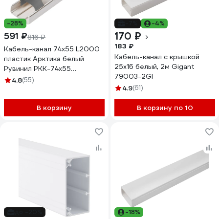
-28%
-7%
-4%
170 ₽
591 ₽
816 ₽
183 ₽
Кабель-канал 74x55 L2000
Кабель-канал с крышкой
пластик Арктика белый
25х16 белый, 2м Gigant
Рувинил РКК-74x55
79003-2GI
РКК-74Х55
4.8
(55)
4.9
(61)
В корзину
В корзину по 10
до -20%
-18%