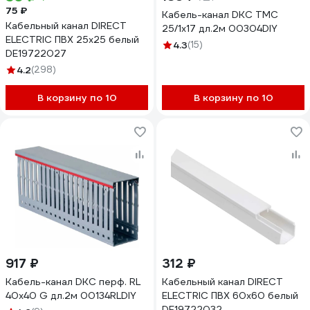
75 ₽
Кабель-канал DKC TMC
Кабельный канал DIRECT
25/1x17 дл.2м 00304DIY
ELECTRIC ПВХ 25x25 белый
4.3
(15)
DE19722027
4.2
(298)
В корзину по 10
В корзину по 10
917 ₽
312 ₽
Кабель-канал DKC перф. RL
Кабельный канал DIRECT
40x40 G дл.2м 00134RLDIY
ELECTRIC ПВХ 60x60 белый
DE19722032