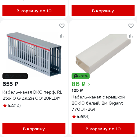
В корзину по 10
В корзину
до -28%
-31%
86 ₽
655 ₽
125 ₽
Кабель-канал DKC перф. RL
Кабель-канал с крышкой
25x40 G дл.2м 00128RLDIY
20x10 белый, 2м Gigant
4.4
(12)
77001-2GI
4.9
(61)
В корзину
В корзину по 10