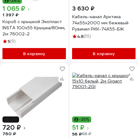
-24%
1 065 ₽
3 630 ₽
1 397 ₽
Кабель-канал Арктика
Короб с крышкой Экопласт
74x55x2000 мм бежевый
INSTA 100x55 Крышка/80мм,
Рувинил РКК-74Х55-БЖ
2м 76002-2
4.8
(55)
5
(9)
В корзину
В корзину
-5%
-25%
720 ₽
51 ₽
760 ₽
56 ₽
68 ₽