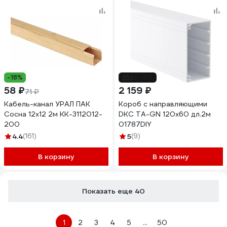
-18%
до -5%
58 ₽
2 159 ₽
71 ₽
Кабель-канал УРАЛ ПАК
Короб с направляющими
Сосна 12х12 2м КК-3112012-
DKC ТА-GN 120x60 дл.2м
200
01787DIY
4.4
(161)
5
(9)
В корзину
В корзину
Показать еще 40
1
2
3
4
5
...
50