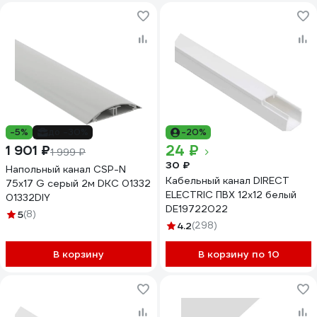
-5%
до -30%
-20%
24 ₽
1 901 ₽
1 999 ₽
30 ₽
Напольный канал СSP-N
Кабельный канал DIRECT
75x17 G серый 2м DKC 01332
ELECTRIC ПВХ 12x12 белый
01332DIY
DE19722022
5
(8)
4.2
(298)
В корзину
В корзину по 10