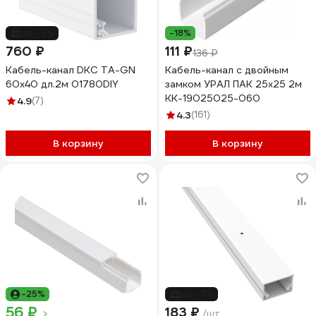
до -5%
-18%
760 ₽
111 ₽
136 ₽
Кабель-канал DKC TA-GN
Кабель-канал с двойным
60x40 дл.2м 01780DIY
замком УРАЛ ПАК 25х25 2м
КК-19025025-060
4.9
(7)
4.3
(161)
В корзину
В корзину
-25%
до -7%
56 ₽
183 ₽
/шт