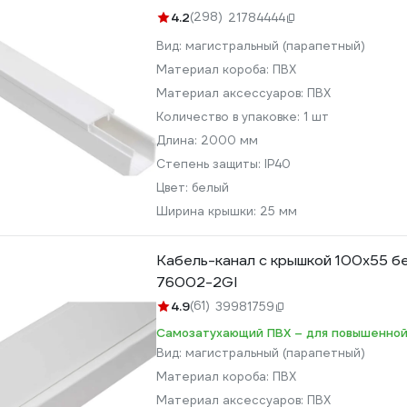
4.2
(298)
21784444
Вид:
магистральный (парапетный)
Материал короба:
ПВХ
Материал аксессуаров:
ПВХ
Количество в упаковке:
1 шт
Длина:
2000 мм
Степень защиты:
IP40
Цвет:
белый
Ширина крышки:
25 мм
Кабель-канал с крышкой 100x55 бе
76002-2GI
4.9
(61)
39981759
Самозатухающий ПВХ – для повышенной
Вид:
магистральный (парапетный)
Материал короба:
ПВХ
Материал аксессуаров:
ПВХ