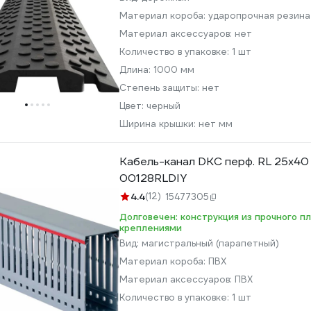
Материал короба:
ударопрочная резина
Материал аксессуаров:
нет
Количество в упаковке:
1 шт
Длина:
1000 мм
Степень защиты:
нет
Цвет:
черный
Ширина крышки:
нет мм
Кабель-канал DKC перф. RL 25x40
00128RLDIY
4.4
(12)
15477305
Долговечен: конструкция из прочного п
креплениями
Вид:
магистральный (парапетный)
Материал короба:
ПВХ
Материал аксессуаров:
ПВХ
Количество в упаковке:
1 шт