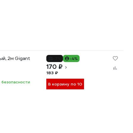
ый, 2м Gigant
-7%
-4%
170 ₽
183 ₽
 безопасности
В корзину по 10