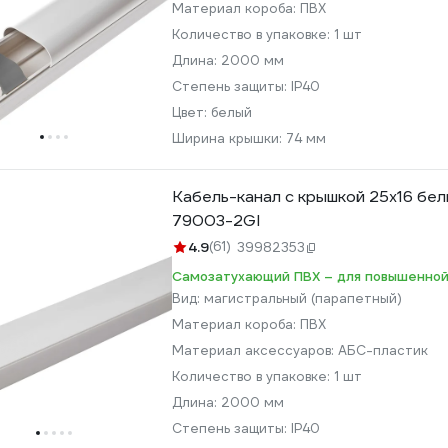
Материал короба:
ПВХ
Количество в упаковке:
1 шт
Длина:
2000 мм
Степень защиты:
IP40
Цвет:
белый
Ширина крышки:
74 мм
Кабель-канал с крышкой 25х16 бел
79003-2GI
4.9
(61)
39982353
Самозатухающий ПВХ – для повышенной
Вид:
магистральный (парапетный)
Материал короба:
ПВХ
Материал аксессуаров:
АБС-пластик
Количество в упаковке:
1 шт
Длина:
2000 мм
Степень защиты:
IP40