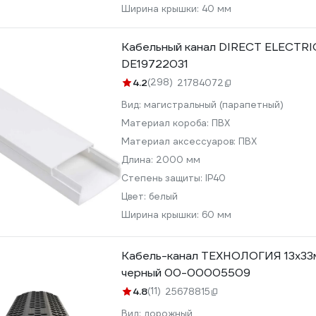
Ширина крышки:
40 мм
Кабельный канал DIRECT ELECTRI
DE19722031
4.2
(298)
21784072
Вид:
магистральный (парапетный)
Материал короба:
ПВХ
Материал аксессуаров:
ПВХ
Длина:
2000 мм
Степень защиты:
IP40
Цвет:
белый
Ширина крышки:
60 мм
Кабель-канал ТЕХНОЛОГИЯ 13x33мм
черный 00-00005509
4.8
(11)
25678815
Вид:
дорожный