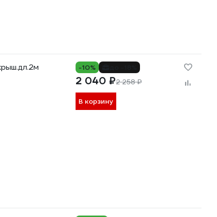
крыш.дл.2м
-10%
до -18%
2 040 ₽
2 258 ₽
В корзину