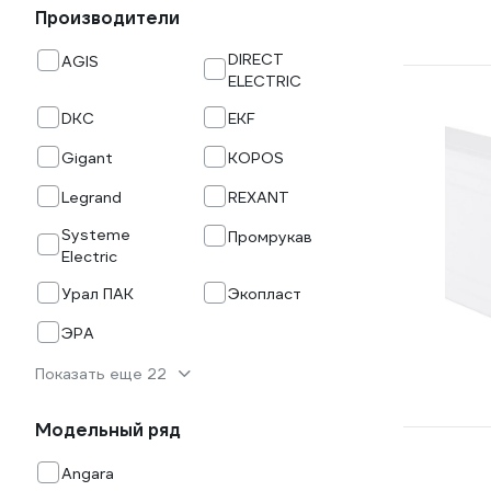
Производители
DIRECT
AGIS
ELECTRIC
DKC
EKF
Gigant
KOPOS
Legrand
REXANT
Systeme
Промрукав
Electric
Урал ПАК
Экопласт
ЭРА
Показать еще 22
Модельный ряд
Angara