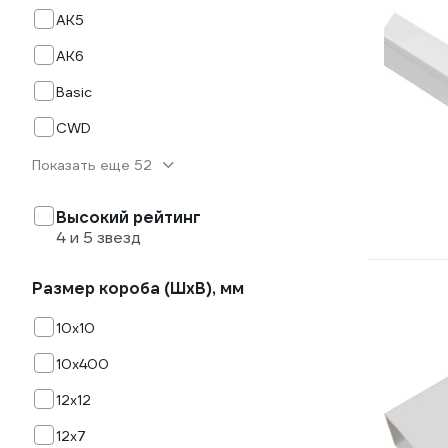
AК5
AК6
Basic
CWD
Показать еще 52
Высокий рейтинг
4 и 5 звезд
Размер короба (ШхВ), мм
10х10
10х400
12х12
12х7