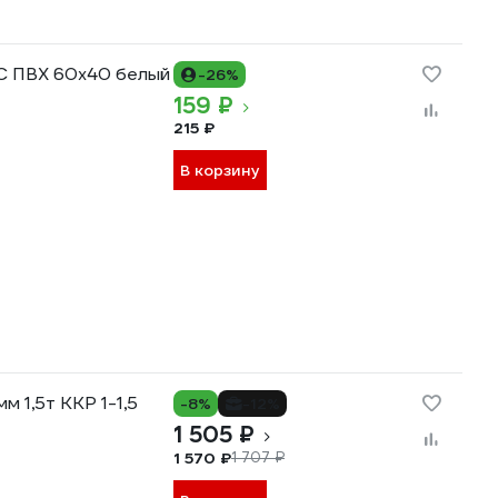
C ПВХ 60x40 белый
-26%
159 ₽
215 ₽
В корзину
 1,5т ККР 1-1,5
-8%
-12%
1 505 ₽
1 570 ₽
1 707 ₽