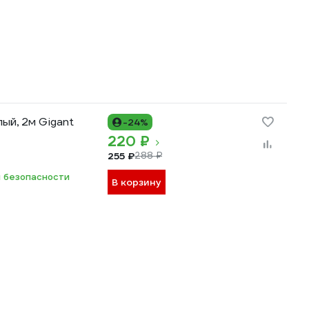
ый, 2м Gigant
-24%
220 ₽
255 ₽
288 ₽
 безопасности
В корзину