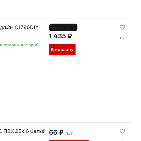
дл.2м 01786DIY
до -20%
1 435 ₽
атериала, который
В корзину
C ПВХ 25x16 белый
66 ₽
/шт