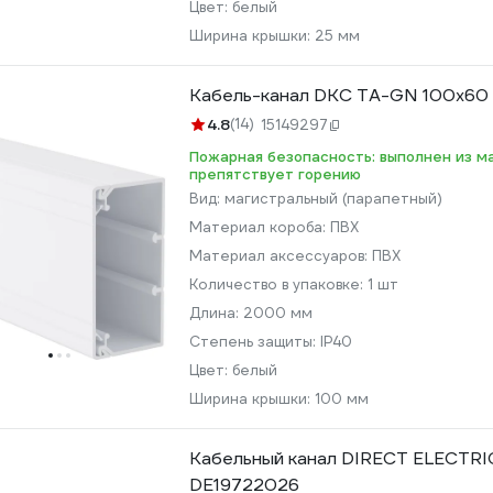
Цвет:
белый
Ширина крышки:
25 мм
Кабель-канал DKC TA-GN 100x60 
4.8
(14)
15149297
Пожарная безопасность: выполнен из м
препятствует горению
Вид:
магистральный (парапетный)
Материал короба:
ПВХ
Материал аксессуаров:
ПВХ
Количество в упаковке:
1 шт
Длина:
2000 мм
Степень защиты:
IP40
Цвет:
белый
Ширина крышки:
100 мм
Кабельный канал DIRECT ELECTRI
DE19722026