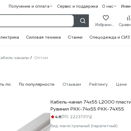
Получение и оплата
Сервис и поддержка
О нас
Инве
Избранное
лектрика
Силовая техника
Станки
Спецодежда и СИЗ
Кабель-каналы
Оптом
/
ь по:
По популярности
Отзывам
Рейтингу
Цене
Кабель-канал 74x55 L2000 пласти
Рувинил РКК-74x55 РКК-74Х55
4.8
(55)
22237317
Вид:
магистральный (парапетный)