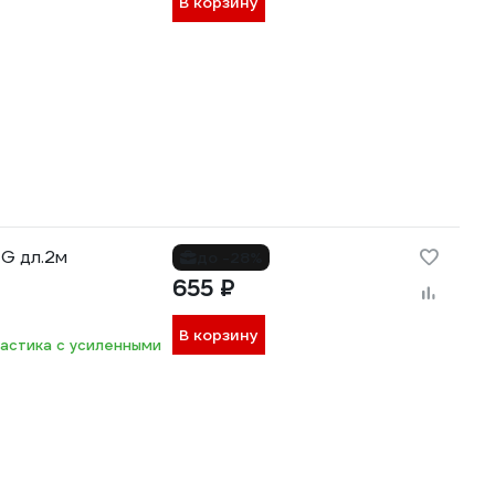
В корзину
 G дл.2м
до -28%
655 ₽
В корзину
ластика с усиленными