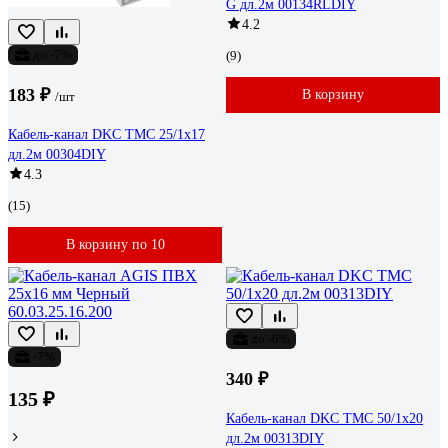
G дл.2м 00134RLDIY
4.2
до -7%
(9)
183 ₽
В корзину
/шт
Кабель-канал DKC TMC 25/1x17
дл.2м 00304DIY
4.3
(15)
В корзину по 10
до -6%
-7%
340 ₽
135 ₽
Кабель-канал DKC TMC 50/1x20
дл.2м 00313DIY