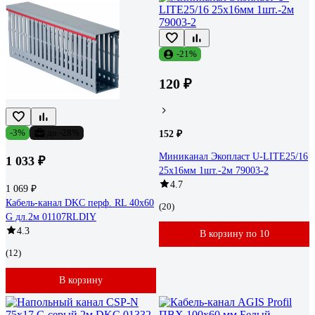
-21%
120 ₽
-3%
до -28%
152 ₽
Миниканал Экопласт U-LITE25/16
1 033 ₽
25х16мм 1шт.-2м 79003-2
4.7
1 069 ₽
Кабель-канал DKC перф. RL 40x60
(20)
G дл.2м 01107RLDIY
4.3
В корзину по 10
(12)
В корзину