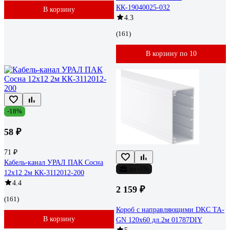
КК-19040025-032
В корзину
4.3
(161)
В корзину по 10
-18%
58 ₽
71 ₽
Кабель-канал УРАЛ ПАК Сосна
до -5%
12х12 2м КК-3112012-200
4.4
2 159 ₽
(161)
Короб с направляющими DKC ТА-
В корзину
GN 120x60 дл.2м 01787DIY