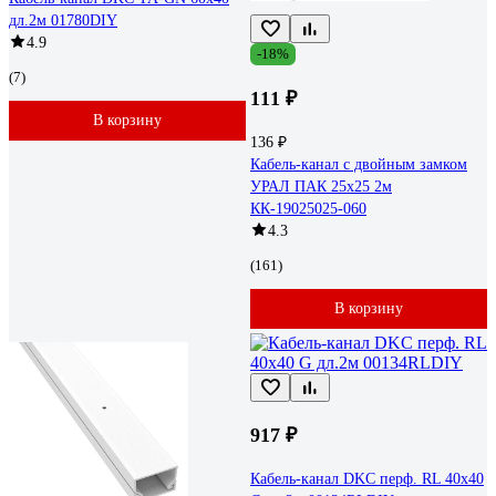
дл.2м 01780DIY
4.9
-18%
(7)
111 ₽
В корзину
136 ₽
Кабель-канал с двойным замком
УРАЛ ПАК 25х25 2м
КК-19025025-060
4.3
(161)
В корзину
917 ₽
Кабель-канал DKC перф. RL 40x40