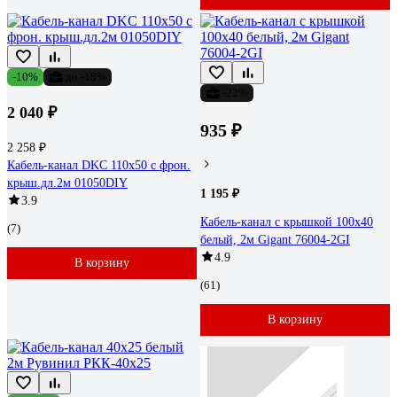
-10%
до -18%
-22%
2 040 ₽
935 ₽
2 258 ₽
Кабель-канал DKC 110x50 с фрон.
крыш.дл.2м 01050DIY
1 195 ₽
3.9
Кабель-канал с крышкой 100х40
(7)
белый, 2м Gigant 76004-2GI
4.9
В корзину
(61)
В корзину