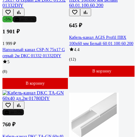
-5%
до -30%
645 ₽
1 901 ₽
Кабель-канал AGIS Profil ПВХ
1 999 ₽
100x60 мм Белый 60.01.100.60.200
Напольный канал СSP-N 75x17 G
4.4
серый 2м DKC 01332 01332DIY
(12)
5
В корзину
(8)
В корзину
до -5%
760 ₽
Кабель-канал DKC TA-GN 60x40