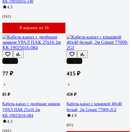
КК-19016016-140
4.3
(161)
В корзину по 10
-9%
-9%
77 ₽
415 ₽
85 ₽
458 ₽
Кабель-канал с двойным замком
Кабель-канал с крышкой 40x40
УРАЛ ПАК 25х16 2м
белый, 2м Gigant 77009-2GI
КК-19025016-084
4.9
4.3
(61)
(161)