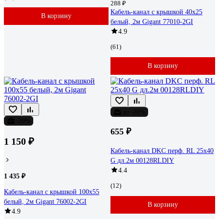
288 ₽
Кабель-канал с крышкой 40x25
В корзину
белый, 2м Gigant 77010-2GI
4.9
(61)
В корзину
до -28%
-20%
655 ₽
1 150 ₽
Кабель-канал DKC перф. RL 25x40
G дл.2м 00128RLDIY
4.4
1 435 ₽
(12)
Кабель-канал с крышкой 100x55
белый, 2м Gigant 76002-2GI
В корзину
4.9