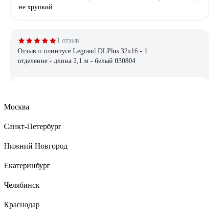
не хрупкий.
1 отзыв
Отзыв о плинтусе Legrand DLPlus 32x16 - 1
отделение - длина 2,1 м - белый 030804
Балашов Александр
16.01.2022
Хорошее качество и наличие дополнительных аксессуаров
Москва
(углы, заглушки и т.д.), красивый внешний вид.
Санкт-Петербург
Нижний Новгород
9 отзывов
Отзыв о миниканале Экопласт MEX15/10BG
Екатеринбург
15х10 мм 2 м 77000BG-2
Челябинск
Александр З.
25.12.2022
Краснодар
Хорошее качество