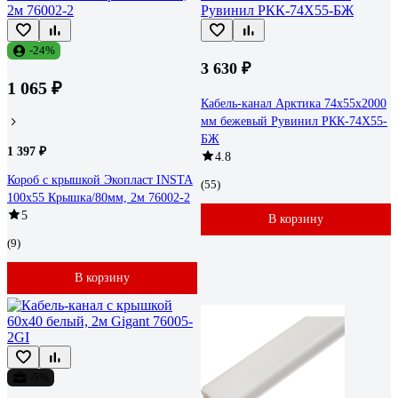
-24%
3 630 ₽
1 065 ₽
Кабель-канал Арктика 74x55x2000
мм бежевый Рувинил РКК-74Х55-
БЖ
1 397 ₽
4.8
Короб с крышкой Экопласт INSTA
(55)
100x55 Крышка/80мм, 2м 76002-2
5
В корзину
(9)
В корзину
-5%