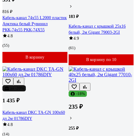
816 ₽
183 ₽
Кабель-канал 74x55 L2000 пластик
Арктика белый Рувинил
Кабель-канал с крышкой 25х16
РКК-74x55 РКК-74Х55
белый, 2м Gigant 79003-2GI
4.8
4.9
(55)
(61)
В корзину
В корзину по 10
до -20%
-18%
1 435 ₽
235 ₽
Кабель-канал DKC TA-GN 100x60
дл.2м 01786DIY
4.8
255 ₽
(14)